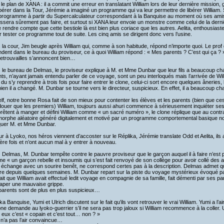
le plan de XANA : il a commit une erreur en translatant William lors de leur dernière mission,
érer dans la Tour, Jérémie a imaginé un programme qui va leur permettre de libérer William. S
 programme à partir du Supercalculateur correspondant à la Banquise au moment où ses amis dév
issera sûrement pas faire, et surtout si XANA leur envoie un monstre comme celui de la dernièr
 rendre compte que cette bestiole là est bien plus coriace que les autres. Aelita, enthousiast
er tester ce programme tout de suite. Les cinq amis se dirigent donc vers l’usine.
la cour, Jim beugle après William qui, comme à son habitude, répond n’importe quoi. Le prof
endent dans le bureau du proviseur, ce à quoi William répond : « Mes parents ? C’est qui ça ? 
retrouvailles s’annoncent bien…
le bureau de Delmas, le proviseur explique à M. et Mme Dunbar que leur fils a beaucoup ch
ts, n’ayant jamais entendu parler de ce voyage, sont un peu interloqués mais l’arrivée de Will
 du s’y reprendre à trois fois pour faire entrer le clone, celui-ci sort encore quelques âneries, 
en il a changé. M. Dunbar se tourne vers le directeur, suspicieux. En effet, il a beaucoup 
lf, notre bonne Rosa fait de son mieux pour contenter les élèves et les parents (bien que ces d
uer que les premiers) William, toujours aussi ahuri commence à sérieusement inquiéter ses p
rêtent à manger et défini William comme « un sacré numéro », le clone réplique que au contra
morphe aléatoire généré digitalement et motivé par un programme comportemental basique non
quer M. et Mme Dunbar.
r à Lyoko, nos héros viennent d’accoster sur le Réplika, Jérémie translate Odd et Aelita, ils
ère fois et n’ont aucun mal à y entrer à nouveau.
Delmas, M. Dunbar tempête contre le pauvre proviseur que le garçon auquel il à faire n’est pas s
 « un garçon rebelle et insoumis qui s’est fait renvoyé de son collège pour avoir collé des aff
t échange avec un sourire benêt, ne correspond certes pas à la description. Delmas admet q
re depuis quelques semaines. M. Dunbar repart sur la piste du voyage mystérieux évoqué par l
it que William avait effectué ledit voyage en compagnie de sa famille, fait démenti par ses pare
raper une mauvaise grippe.
parents sont de plus en plus suspicieux…
ka Banquise, Yumi et Ulrich discutent sur le fait qu’ils vont retrouver le vrai William. Yumi a l’
ne demande au lyoko-guerrier s’il ne sera pas trop jaloux si William recommence à la coller. 
 eux c’est « copain et c’est tout… non ? »
n’a pas l’air convaincue…