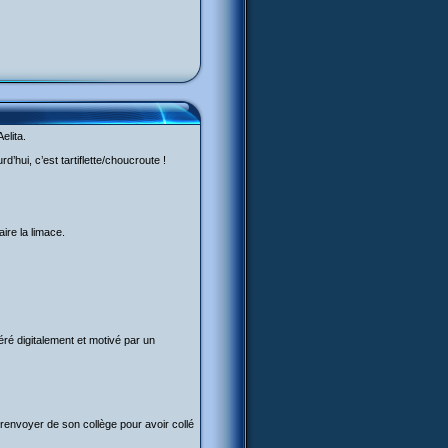
elita.
’hui, c’est tartiflette/choucroute !
ire la limace.
ré digitalement et motivé par un
t renvoyer de son collège pour avoir collé