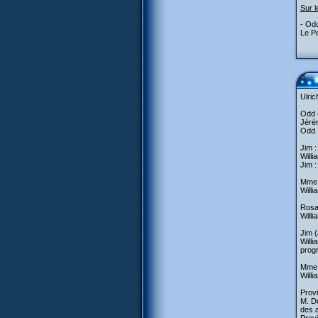
Sur l
- Odd
Le Pe
Ulric
Odd (
Jérém
Odd :
Jim :
Willi
Jim :
Mme D
Willi
Rosa 
Willi
Jim (
Willi
prog
Mme 
Willi
Provi
M. Du
des a