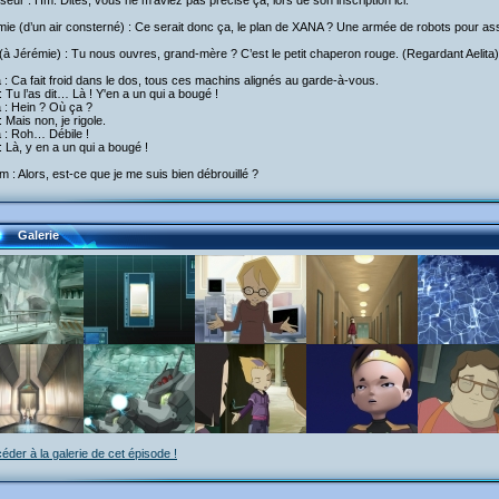
seur : Hm. Dites, vous ne m’aviez pas précisé ça, lors de son inscription ici.
ie (d’un air consterné) : Ce serait donc ça, le plan de XANA ? Une armée de robots pour ass
(à Jérémie) : Tu nous ouvres, grand-mère ? C’est le petit chaperon rouge. (Regardant Aeli
a : Ca fait froid dans le dos, tous ces machins alignés au garde-à-vous.
 Tu l’as dit… Là ! Y'en a un qui a bougé !
a : Hein ? Où ça ?
 Mais non, je rigole.
a : Roh… Débile !
 Là, y en a un qui a bougé !
am : Alors, est-ce que je me suis bien débrouillé ?
Galerie
éder à la galerie de cet épisode !