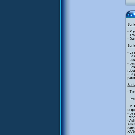
Sur 
- Pre
- Tro
- Dan
Sur l
- La 
- La 
- Les
- Les
- Les
robot
- La 
paren
Sur l
- Tit
- Pre
- M. 
et qu
- Le 
Renai
- Ael
Aelit
dans 
XAN