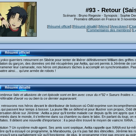
#93 - Retour (Sai
Scénario : Bruno Regeste - Synopsis : Sophie De
Première diffusion en France le 3 novemb
[
Résumé officiel
] [
Résumé détaillé
] [
Mémo
] [
Anecdotes
] [
Cita
[
Commentaires des membres
] [
L
Résumé officiel
yoko-guerriers retournent en Sibérie pour tenter de libérer définitivement William des griffes 
lation du garçon, des données ont été récupérées par Aelita, qui ont permis à Jérémie de c
ramener leur camarade, nos héros ont plusieurs tâches à accomplir en synchronisation. Pas 
attre ainsi… qu’une armée de robots !
Résumé détaillé
mbreux faits et allusions de cet épisode sont en lien avec ceux du n°92 « Sueurs froides »
référable d’avoir vu ou bien lu ce dernier auparavant.
 retrouvons nos héros devant le distributeur de boisson où Odd exprime son incompréhensi
a qui passent leur temps à bosser. La jeune fille se défend et pour illustrer son propos, Odd dit
rsation dévie sur Jérémie : Aelita a peur qu’il tombe malade car depuis qu’ils ont appris que
minés dans le monde, il s’enferme dans sa chambre ou dans le labo. En parlant du loup, on e
faites. Il détient une nouvelle d’importance : il a peut-être trouvé le moyen de vaincre XANA…
lution ? Un système multi-agent. Ses amis sont septique, Aelita rappelle que XANA est lui-m
ère qu’il a essayé ce programme, la Marabounta, ça n’a pas fait des étincelles. Jérémie les ra
orsqu’il sera parfaitement sûr qu’il fonctionne, de plus, le programme n’est pas encore au point