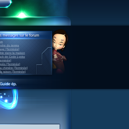
ve
inthe du temps
nage [Terminée]
able dans la maison
back de Code Lyoko
Terminée]
après [Terminée]
sa chimère [Terminée]
la raison [Terminée]