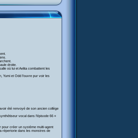
ent.
iens.
archent.
ule droite.
alle où lui et Aelita combattent les
h, Yumi et Odd l'ouvre pur voir les
 avoir été renvoyé de son ancien collège
n synthétiseur vocal dans l'épisode 66 «
per pour créer un système multi-agent
l'a répertorie dans les monstres de