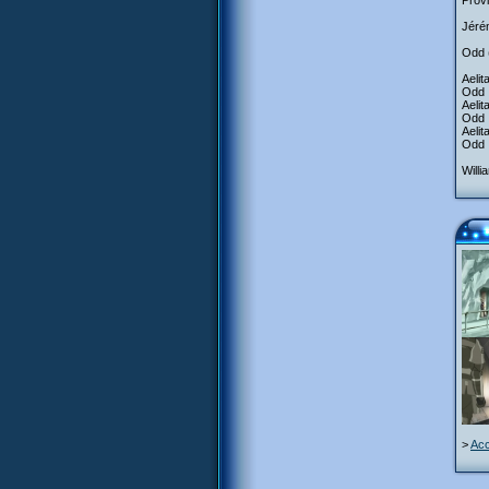
Provi
Jérém
Odd 
Aelit
Odd :
Aelit
Odd :
Aelit
Odd :
Willi
>
Acc