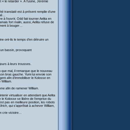
 « le retarder ». À l’usine, Jérémie
été translaté est à présent remplie d’une
ité…
à l’ouvrir, Odd fait tourner Aelita en
amais fort malin, aussi, Aelita refuse de
blement à bouger…
ine ont-ils le temps d’en détruire un
s un bassin, provoquant
jours à leurs trousses.
en que mal, il remarque que le nouveau
r son bras gauche. Yumi lui envoie son
gent afin d’immobiliser le Kolosse en
 William.
mme afin de ramener William.
tenir virtualiser en attendant que Aelita
le Kolosse se libère de l’emprise du
’est pas en meilleure position, les robots
lrich, qui s’apprêtait à achever William,
m crie victoire…