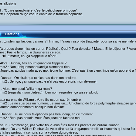
es allusions
 : "Ouvre grand-mère, c'est le petit chaperon rouge"
tit Chaperon rouge est un conte de la tradition populaire.
Citations
h : Einstein qui fait des vannes ? Hmmm. T’avais raison de t’inquiéter pour sa santé mentale, A
à propos d’une mission sur un Réplika) : Quoi ? Tout de suite ? Mais… Et le déjeuner ? Aujourd
ie : Pas le temps. Tu déjeuneras ce soir.
 Hé, Einstein, ça, ça s’appelle le dîner !
 Alors, Dunbar, t’es sourd quand on t’appelle ?
am #2 : Non, uniquement quand je n’entends rien.
 Joue pas au plus malin avec moi, jeune homme. C’est pas à un vieux linge qu’on apprend à fa
unbar : On dirait que tu n’es pas dans ton assiette.
am #2 : Ben ça, ça risque pas, je n’ai pas encore pris mon déjeuner.
: Alors, mon petit William, ça roule?
am #2 (regardant son plateau) : Ben non, regardez, ça glisse, plutôt.
aux parents de William) : Votre fils est un sacré numéro.
am #2 : Je ne suis pas un numéro. Je suis un… Un champ de force polymorphe aléatoire géné
ramme comportemental basique non-évolutif.
Dunbar : Tu ne nous téléphones pas beaucoup, en ce moment.
am #2 : Ben, pas besoin, vous êtes juste en face de moi.
seur : Comment ça, pas votre fils ? Vous êtes bien les parents de William Dunbar.
nbar : Du vrai William Dunbar. Je veux dire par là un garçon rebelle et insoumis qui s’est fai
ffiches partout, y compris sur la voiture du proviseur.