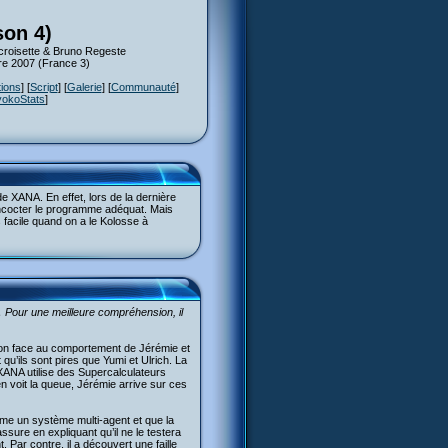
son 4)
croisette & Bruno Regeste
re 2007 (France 3)
tions
] [
Script
] [
Galerie
] [
Communauté
]
yokoStats
]
de XANA. En effet, lors de la dernière
oncocter le programme adéquat. Mais
facile quand on a le Kolosse à
… Pour une meilleure compréhension, il
on face au comportement de Jérémie et
 qu’ils sont pires que Yumi et Ulrich. La
 XANA utilise des Supercalculateurs
n voit la queue, Jérémie arrive sur ces
ême un système multi-agent et que la
ssure en expliquant qu’il ne le testera
. Par contre, il a découvert une faille