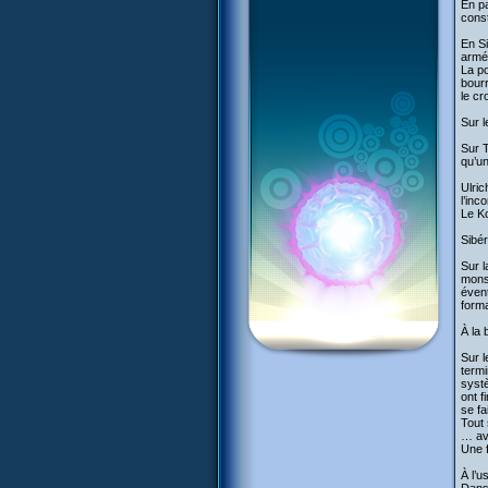
En pa
cons
En Si
armé
La po
bourr
le cr
Sur l
Sur T
qu’un
Ulric
l’inc
Le Ko
Sibér
Sur l
monst
évent
forma
À la 
Sur l
termi
systè
ont f
se fa
Tout 
… ava
Une 
À l’u