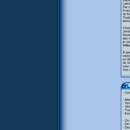
Dans 
Laiss
Par c
Franz
du Ko
Toujo
deman
Chez 
Jéré
Nous 
des t
le cl
Willi
À que
repro
en dé
de X
Leur 
Vue d
- Cet
- Att
- Ter
- Vir
- Tra
- Enn
- On
- Dé-
- Des