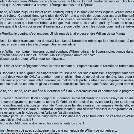
rlant du loup, voilà William qui rapplique à dos de Manta. Le mot d’ordre de Yumi est Ulrich est
tate que XANA mobilise à nouveau l’énergie de tous ses Réplikas.
bérie, où sont toujours Odd et Aelita, remarquent que la salle vide dans laquelle William avait 
e de robots. Ce serait donc ça le plan de XANA : une armée de robots pour asservir l’human
rte pour accéder au Supercalculateur est à nouveau verrouillée. Pendant que Jérémie s’active 
ique, assurant que l’un des robots à bouger. Mais crier au loup alors qu’il n’y à rien, ce n’est j
oire quand le clown qui lui sert d’ami lui assure que cette fois-ci, les robots comment vérita
e Réplika, le combat s’est engagé, Ulrich réussit à faire descendre William de sa Manta.
erre, les deux translatés ont du mal à faire face à l’armée de robots qui leur tire dessus, à pe
 autre revient aussitôt à la charge. Une armée infinie.
h et William combattent toujours quand soudain, William, utilisant le Supersmoke, plonge dan
ompréhension de Ulrich et Jérémie. Mais la réponse arrive bien vite…
losse est de retour, William sur son épaule…
ie. Odd et Aelita trépignent devant la porte menant au Supercalculateur, l’armée de robots tou
a Banquise, Ulrich, grâce au Supersprint, réussit à sauter sur le Kolosse, s’agrippant tant bi
re à deux yeux de XANA à toucher : une en plein milieu de ce qui lui sert de tête, l’autre su
ail dans le premier, sans effet. Jérémie se met dans la partie, il utilise son programme multi-a
nt une épaisse couche de glace virtuelle autour de lui. Tentative qui réussit, au grand dam de
base, en Sibérie, Aelita accède au terminal près du Supercalculateur et commence le progra
e Kolosse, William et Ulrich engagent leur combat, rivalisant d’ardeur, Ulrich essaye de se main
ne son programme, pendant ce temps-là, Odd est détranslaté et revient sur Lyoko tandis que 
me multi-agent, à la consternation de Yumi qui se fait dévirtualiser par surprise. Aelita, elle, n
ini par entrer dans la salle du terminal, heureusement, elle réussit à finaliser le programme et U
ire écraser par le Kolosse… et Aelita se fait détranslaté.
semble perdu, le Kolosse se dirige vers le Skid dans lequel se trouvent Odd et Aelita et Willia
nt d’être dévirtualisé !
flèche de Odd dans le dos, avec les compliments du chef !
sine, Jérémie voit avec soulagement la carte numérique de William se numériser...