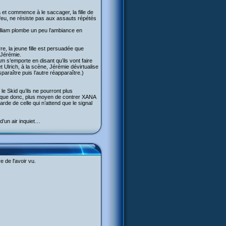
a et commence à le saccager, la fille de
feu, ne résiste pas aux assauts répétés
illiam plombe un peu l’ambiance en
e, la jeune fille est persuadée que
 Jérémie.
 s’emporte en disant qu’ils vont faire
et Ulrich, à la scène, Jérémie dévirtualise
sparaître puis l’autre réapparaître.)
 le Skid qu’ils ne pourront plus
érique donc, plus moyen de contrer XANA
de de celle qui n’attend que le signal
 d’un air inquiet…
 de l'avoir vu.