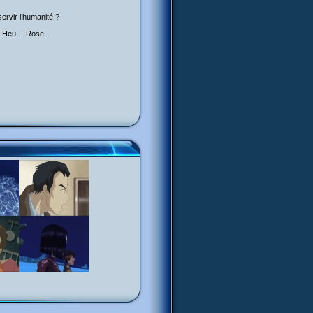
ervir l’humanité ?
ta) Heu… Rose.