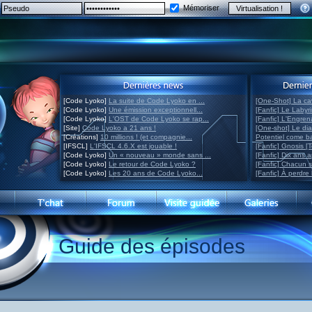
Mémoriser
[Code Lyoko]
La suite de Code Lyoko en ...
[One-Shot] La ca
[Code Lyoko]
Une émission exceptionnell...
[Fanfic] Le Labyr
[Code Lyoko]
L'OST de Code Lyoko se rap...
[Fanfic] L'Engre
[Site]
Code Lyoko a 21 ans !
[One-shot] Le di
[Créations]
10 millions ! (et compagnie...
Potentiel come 
[IFSCL]
L'IFSCL 4.6.X est jouable !
[Fanfic] Gnosis [
[Code Lyoko]
Un « nouveau » monde sans ...
[Fanfic] Dix ans 
[Code Lyoko]
Le retour de Code Lyoko ?
[Fanfic] Chacun 
[Code Lyoko]
Les 20 ans de Code Lyoko...
[Fanfic] À perdre 
Guide des épisodes