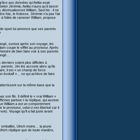
 grâce aux données qu’Aelita avait
elon Jérémie, Aelita n’aura qu’à lancer
irtualiseront William. Seul hic : il ne
e fois, le Kolosse. Jérémie n’a pas l’air
e à l’idée de ramener William, propose
 de sport lui annonce que ses parents
»
angé, surtout après son voyage, les
iam coupe le sifflet au proviseur. Après
histoire de bien faire voir à ses parents
changé…
erniers soient plus difficiles à
arents. Jim les accoste alors qu’ils
ire, il est « un champ de force
 évolutif »… ce qui achève de faire
 atterrissent sur la même base que la
on fils. Il définit le « vrai William »
iches partout » la réplique, qui assiste
ue William a eut un comportement
e proviseur, celui-ci est éberlué car il
nts. Voyage qu’il a fait juste avant
air emballée, Ulrich moins… la jeune
Ulrich réplique que de toute manière,