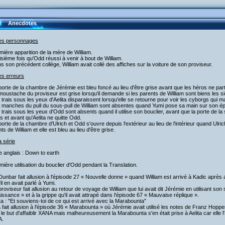
Anecdotes
les personnages
mière apparition de la mère de William.
isième fois qu'Odd réussi à venir à bout de William.
s son précédent collège, William avait collé des affiches sur la voiture de son proviseur.
es erreurs
porte de la chambre de Jérémie est bleu foncé au lieu d'être grise avant que les héros ne part
moustache du proviseur est grise lorsqu'il demande si les parents de William sont biens les s
 trais sous les yeux d'Aelita disparaissent lorsqu'elle se retourne pour voir les cyborgs qui m
 manches du pull du sous-pull de William sont absentes quand Yumi pose sa main sur son épa
 trais sous les yeux d'Odd sont absents quand il utilise son bouclier, avant que la porte de la s
s et avant qu'Aelita ne quitte Odd.
porte de la chambre d'Ulrich et Odd s'ouvre depuis l'extérieur au lieu de l'intérieur quand Ulric
ts de William et elle est bleu au lieu d'être grise.
a série
re anglais : Down to earth
mière utilisation du bouclier d'Odd pendant la Translation.
Dunbar fait allusion à l'épisode 27 « Nouvelle donne » quand William est arrivé à Kadic après
'il en avait parlé à Yumi.
proviseur fait allusion au retour de voyage de William que lui avait dit Jérémie en utilisant so
ssance » et à la grippe qu'il avait attrapé dans l'épisode 67 « Mauvaise réplique ».
ita : "Et souviens-toi de ce qui est arrivé avec la Marabounta"
a fait allusion à l'épisode 36 « Marabounta » où Jérémie avait utilisé les notes de Franz Hop
le but d'affaiblir XANA mais malheureusement la Marabounta s'en était prise à Aelita car elle 
A.