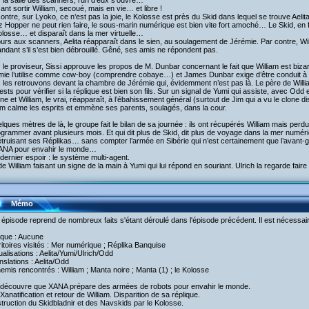
la salle des scanners, l’un d’eux s’ouvre…
ant sortir William, secoué, mais en vie… et libre !
ontre, sur Lyoko, ce n’est pas la joie, le Kolosse est près du Skid dans lequel se trouve Aelit
 Hopper ne peut rien faire, le sous-marin numérique est bien vite fort amoché… Le Skid, en 
losse… et disparaît dans la mer virtuelle…
urs aux scanners, Aelita réapparaît dans le sien, au soulagement de Jérémie. Par contre, W
dant s’il s’est bien débrouillé. Gêné, ses amis ne répondent pas.
le proviseur, Sissi approuve les propos de M. Dunbar concernant le fait que William est bizarr
mie l’utilise comme cow-boy (comprendre cobaye…) et James Dunbar exige d’être conduit à
les retrouvons devant la chambre de Jérémie qui, évidemment n’est pas là. Le père de William
ests pour vérifier si la réplique est bien son fils. Sur un signal de Yumi qui assiste, avec Odd 
one et William, le vrai, réapparaît, à l’ébahissement général (surtout de Jim qui a vu le clone di
am calme les esprits et emmène ses parents, soulagés, dans la cour.
lques mètres de là, le groupe fait le bilan de sa journée : ils ont récupérés William mais perdu
grammer avant plusieurs mois. Et qui dit plus de Skid, dit plus de voyage dans la mer num
truisant ses Réplikas… sans compter l’armée en Sibérie qui n’est certainement que l’avant-gar
ANA pour envahir le monde…
dernier espoir : le système multi-agent.
e William faisant un signe de la main à Yumi qui lui répond en souriant. Ulrich la regarde faire
Mémo
 épisode reprend de nombreux faits s'étant déroulé dans l'épisode précédent. Il est nécessaire
aque : Aucune
ritoires visités : Mer numérique ; Réplika Banquise
tualisations : Aelita/Yumi/Ulrich/Odd
nslations : Aelita/Odd
emis rencontrés : William ; Manta noire ; Manta (1) ; le Kolosse
 découvre que XANA prépare des armées de robots pour envahir le monde.
Xanatification et retour de William. Disparition de sa réplique.
truction du Skidbladnir et des Navskids par le Kolosse.