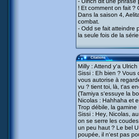
- Ulrich dit une phrase
! Et comment on fait ? 
Dans la saison 4, Aeli
combat.
- Odd se fait atteindre 
la seule fois de la sér
Citations
Milly : Attend y'a Ulrich
Sissi : Eh bien ? Vous 
vous autorise à regard
vu ? tient toi, là, t'as 
(Tamiya s'essuye la b
Nicolas : Hahhaha et en 
Trop débile, la gamine 
Sissi : Hey, Nicolas, au
on se serre les coudes,
un peu haut ? Le bel Ul
poupée, il n'est pas po