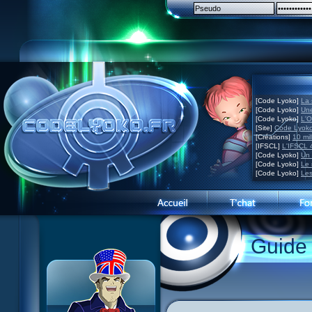
[Code Lyoko]
La 
[Code Lyoko]
Une
[Code Lyoko]
L'O
[Site]
Code Lyoko
[Créations]
10 mil
[IFSCL]
L'IFSCL 4
[Code Lyoko]
Un 
[Code Lyoko]
Le 
[Code Lyoko]
Les
Guide