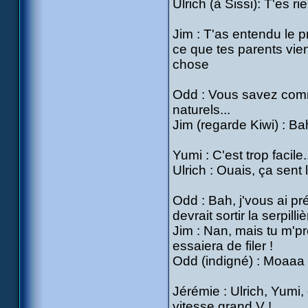
Ulrich (à Sissi): T'es rie
Jim : T'as entendu le p
ce que tes parents vien
chose
Odd : Vous savez comme
naturels...
Jim (regarde Kiwi) : Bah
Yumi : C'est trop facile.
Ulrich : Ouais, ça sent l
Odd : Bah, j'vous ai pré
devrait sortir la serpilliè
Jim : Nan, mais tu m'pr
essaiera de filer !
Odd (indigné) : Moaaa ?
Jérémie : Ulrich, Yumi,
vitesse grand V !