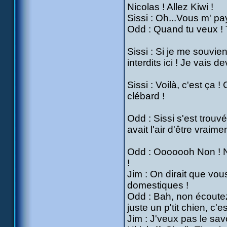
Nicolas ! Allez Kiwi !
Sissi : Oh...Vous m' pa
Odd : Quand tu veux ! T
Sissi : Si je me souvi
interdits ici ! Je vais d
Sissi : Voilà, c'est ça 
clébard !
Odd : Sissi s'est trouvé
avait l'air d'être vraim
Odd : Ooooooh Non ! N
!
Jim : On dirait que vo
domestiques !
Odd : Bah, non écoutez,
juste un p'tit chien, c'es
Jim : J'veux pas le savo