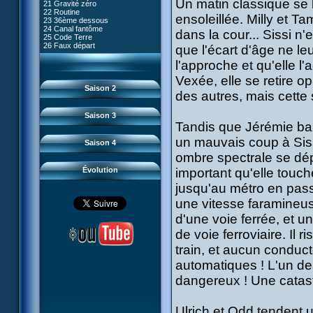
Un matin classique se 
80 Kiwodd
21 Gravité zéro
#09 - Comment tromper XANA
44 Vertige
54 Lyoko moins un
81 Oeil pour oeil
22 Routine
#10 - Le réveil du guerrier
45 Guerre froide
55 Raz de marée
ensoleillée. Milly et 
82 Mémoire blanche
23 36ème dessous
#11 - Rendez-vous
46 Empreintes
56 Fausse piste
83 Superstition
24 Canal fantôme
#12 - Chaos à Kadic
47 Au meilleur de sa forme
dans la cour... Sissi n'e
57 Aelita
84 Missile guidé
25 Code Terre
#13 - Vendredi 13
48 Esprit frappeur
58 Le prétendant
85 La belle de Kadic
26 Faux départ
#14 - Intrusion
que l'écart d'âge ne l
49 Franz Hopper
59 Le secret
86 Kiwi superstar
#15 - Les sans-codes
50 Contact
60 Tarentule au plafond
87 Planète bleue
#16 - Confusion
l'approche et qu'elle l'
51 Révélation
61 Sabotage
88 Cousins ennemis
#17 - Un avenir professionnel
52 Réminiscence
62 Désincarnation
89 Il est sensé d'être insensé
Vexée, elle se retire o
assuré
63 Triple sot
90 Médusée
#18 - Obstination
Saison 2
64 Surmenage
des autres, mais cette 
91 Mauvaises ondes
#19 - Le piège
65 Dernier round
92 Sueurs froides
#20 - Espionnage
93 Retour
#21 - Faux-semblants
Saison 3
94 Contre-attaque
#22 - Mutinerie
Tandis que Jérémie bal
95 Souvenirs
#23 - Le blues de Jérémie
#24 - Paradoxe temporel
un mauvais coup à Sissi
Saison 4
#25 - Hécatombe
#26 - Ultime mission
ombre spectrale se dépl
Évolution
important qu'elle touc
jusqu'au métro en pass
une vitesse faramineus
d'une voie ferrée, et u
de voie ferroviaire. Il 
train, et aucun conduct
automatiques ! L'un des
dangereux ! Une catas
Ulrich et Odd tendent 