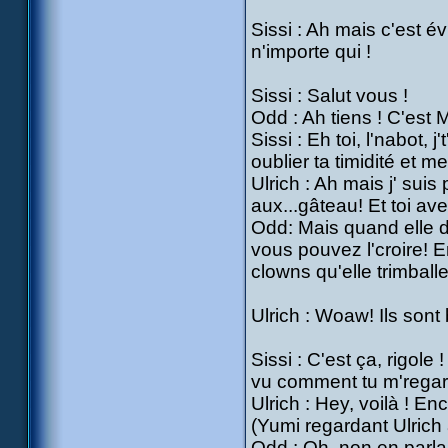
Sissi : Ah mais c'est é
n'importe qui !
Sissi : Salut vous !
Odd : Ah tiens ! C'est
Sissi : Eh toi, l'nabot, 
oublier ta timidité et 
Ulrich : Ah mais j' suis 
aux...gâteau! Et toi a
Odd: Mais quand elle di
vous pouvez l'croire! En
clowns qu'elle trimballe
Ulrich : Woaw! Ils sont
Sissi : C'est ça, rigole
vu comment tu m'regard
Ulrich : Hey, voilà ! Enc
(Yumi regardant Ulrich
Odd : Oh, non en parlan