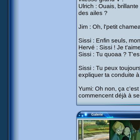
Ulrich : Ouais, brillan
des ailes ?
Jim : Oh, l'petit chamea
Sissi : Enfin seuls, mon
Hervé : Sissi ! Je t'aim
Sissi : Tu quoaa ? T'es
Sissi : Tu peux toujour
expliquer ta conduite à
Yumi: Oh non, ça c'est
commencent déjà à se d
Galerie