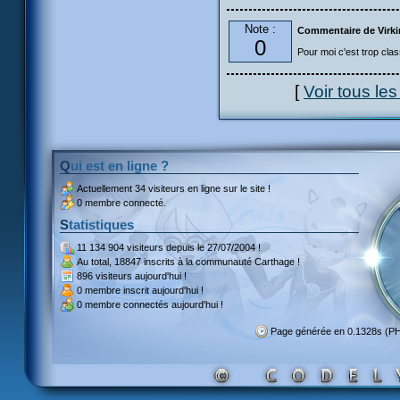
Note :
Commentaire de Virki
0
Pour moi c'est trop clas
[
Voir tous le
Qui est en ligne ?
Actuellement
34 visiteurs
en ligne sur le site !
0 membre connecté.
Statistiques
11 134 904 visiteurs
depuis le 27/07/2004 !
Au total,
18847 inscrits
à la communauté Carthage !
896 visiteurs
aujourd'hui !
0 membre inscrit
aujourd'hui !
0 membre
connectés aujourd'hui !
Page générée en 0.1328s (P