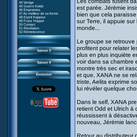
Les combats fusent dans
80 Kiwodd
#09 - Comment tromper XANA
44 Vertige
54 Lyoko moins un
81 Oeil pour oeil
#10 - Le réveil du guerrier
45 Guerre froide
est parée. Jérémie ins
55 Raz de marée
82 Mémoire blanche
#11 - Rendez-vous
46 Empreintes
56 Fausse piste
83 Superstition
#12 - Chaos à Kadic
bien que cela paraisse
47 Au meilleur de sa forme
57 Aelita
84 Missile guidé
#13 - Vendredi 13
48 Esprit frappeur
58 Le prétendant
85 La belle de Kadic
#14 - Intrusion
sur Terre, il appuie sur
49 Franz Hopper
59 Le secret
86 Kiwi superstar
#15 - Les sans-codes
50 Contact
60 Tarentule au plafond
87 Planète bleue
monde...
#16 - Confusion
51 Révélation
61 Sabotage
88 Cousins ennemis
#17 - Un avenir professionnel
52 Réminiscence
62 Désincarnation
89 Il est sensé d'être insensé
assuré
63 Triple sot
90 Médusée
#18 - Obstination
64 Surmenage
Le groupe se retrouve p
91 Mauvaises ondes
#19 - Le piège
65 Dernier round
92 Sueurs froides
#20 - Espionnage
profitent pour relater le
93 Retour
#21 - Faux-semblants
Saison 3
94 Contre-attaque
#22 - Mutinerie
plus en plus inquiète 
95 Souvenirs
#23 - Le blues de Jérémie
#24 - Paradoxe temporel
voir dans sa chambre e
Saison 4
#25 - Hécatombe
montre très sec et irasci
#26 - Ultime mission
et que, XANA ne se relâ
Évolution
triste, Aelita exprime
lui révéler quelque ch
Dans le self, XANA pr
retient Odd et Ulrich à 
réussissent à désactive
nouveau, Jérémie lanc
Retour au distributeur 