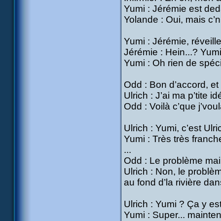
Yumi : Jérémie est de
Yolande : Oui, mais c’n’
Yumi : Jérémie, réveill
Jérémie : Hein...? Yumi
Yumi : Oh rien de spéci
Odd : Bon d’accord, et 
Ulrich : J’ai ma p’tite id
Odd : Voilà c’que j’vou
Ulrich : Yumi, c’est Ulr
Yumi : Très très franch
...
Odd : Le problème maint
Ulrich : Non, le problèm
au fond d’la rivière d
Ulrich : Yumi ? Ça y est
Yumi : Super... maintena