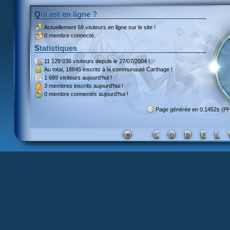
Qui est en ligne ?
Actuellement
58 visiteurs
en ligne sur le site !
0 membre connecté.
Statistiques
11 129 036 visiteurs
depuis le 27/07/2004 !
Au total,
18845 inscrits
à la communauté Carthage !
1 689 visiteurs
aujourd'hui !
3 membres inscrits
aujourd'hui !
0 membre
connectés aujourd'hui !
Page générée en 0.1452s (P