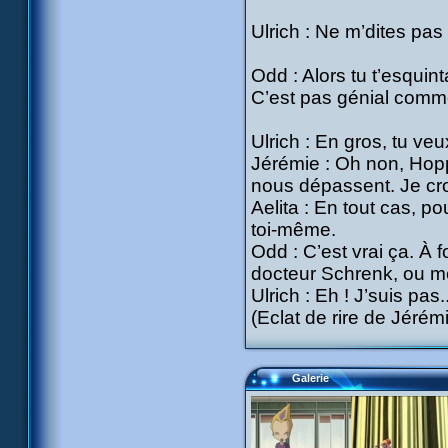
Ulrich : Ne m’dites pas
Odd : Alors tu t’esquint
C’est pas génial com
Ulrich : En gros, tu ve
Jérémie : Oh non, Hopp
nous dépassent. Je crois
Aelita : En tout cas, p
toi-même.
Odd : C’est vrai ça. À
docteur Schrenk, ou mê
Ulrich : Eh ! J’suis pas.
(Eclat de rire de Jérém
Galerie