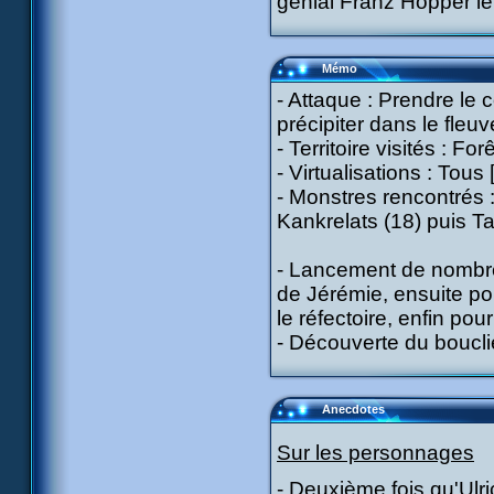
génial Franz Hopper le
Mémo
- Attaque : Prendre le 
précipiter dans le fleuv
- Territoire visités : F
- Virtualisations : Tous
- Monstres rencontrés :
Kankrelats (18) puis Ta
- Lancement de nombreu
de Jérémie, ensuite po
le réfectoire, enfin po
- Découverte du boucli
Anecdotes
Sur les personnages
- Deuxième fois qu'Ulr