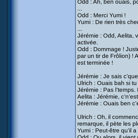
Odd : Ah, ben ouais, 
...
Odd : Merci Yumi !
Yumi : De rien très cher
...
Jérémie : Odd, Aelita, 
activée.
Odd : Dommage ! Just
par un tir de Frôlion) !
est terminée !
Jérémie : Je sais c’que 
Ulrich : Ouais bah si tu
Jérémie : Pas l’temps.
Aelita : Jérémie, c’n’es
Jérémie : Ouais ben c’
Ulrich : Oh, il commenc
remarque, il pète les 
Yumi : Peut-être qu’il a
Odd : Ou alors, il vien