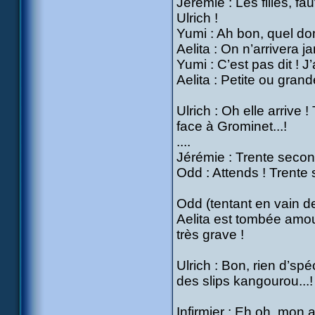
Jérémie : Les filles, f
Ulrich !
Yumi : Ah bon, quel dom
Aelita : On n’arrivera j
Yumi : C’est pas dit ! J’
Aelita : Petite ou gran
Ulrich : Oh elle arrive !
face à Grominet...!
....
Jérémie : Trente secon
Odd : Attends ! Trente 
Odd (tentant en vain de 
Aelita est tombée amour
très grave !
Ulrich : Bon, rien d’spé
des slips kangourou...! 
Infirmier : Eh oh, mon