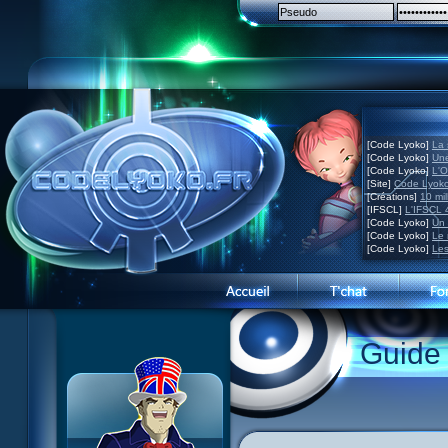
[Code Lyoko]
La 
[Code Lyoko]
Une
[Code Lyoko]
L'O
[Site]
Code Lyoko
[Créations]
10 mil
[IFSCL]
L'IFSCL 4
[Code Lyoko]
Un 
[Code Lyoko]
Le 
[Code Lyoko]
Les
1 Teddygozilla
2 Le voir pour le croire
3 Vacances dans la brume
Guide
4 Carnet de bord
5 Big bogue
6 Cruel dilemme
7 Problème d'image
8 Clap de fin
9 Satellite
10 Créature de rêve
11 Enragés
12 Attaque en piqué