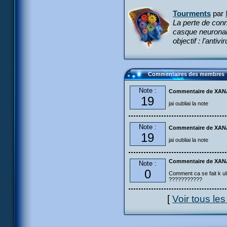
Tourments
par
La perte de con
casque neuronal
objectif : l’antivi
Commentaires des membres
Note :
Commentaire de XANA
19
jai oubliai la note
Note :
Commentaire de XANA
19
jai oubliai la note
Commentaire de XANA
Note :
0
Comment ca se fait k ulr
???????????
[
Voir tous le