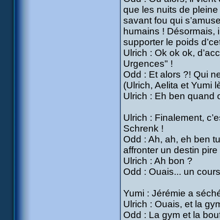
que les nuits de pleine
savant fou qui s’amus
humains ! Désormais, il 
supporter le poids d’ce
Ulrich : Ok ok ok, d’ac
Urgences" !
Odd : Et alors ?! Qui n
(Ulrich, Aelita et Yumi 
Ulrich : Eh ben quand o
Ulrich : Finalement, c’e
Schrenk !
Odd : Ah, ah, eh ben tu 
affronter un destin pire
Ulrich : Ah bon ?
Odd : Ouais... un cou
Yumi : Jérémie a séché l
Ulrich : Ouais, et la gym
Odd : La gym et la bou