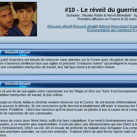
#10 - Le réveil du guerri
Scénario : Nicolas Robin & Hervé Benedetti - 
Première diffusion en France le 02 mar
[
Résumé officiel
] [
Résumé détaillé
] [
Mémo
] [
Anecdotes
] [
Cita
[
Commentaires des membres
] [
L
Résumé officiel
yokô-Guerriers ont besoin de retourner sans attendre sur le Cortex pour récupérer de nouvel
on s'annonce périlleuse face aux agiles et précises "créatures noires" qui protègent le noyau
une compétition interlycées de karaté, leur fait faux-bond à la dernière minute...
Résumé détaillé
h vit une fin de nuit agitée entre cauchemar sur les Ninjas et rêve sur Yumi. Il est brusquement 
tition interlycées de karaté, le jour-même.
oupe se réunit. Aelita et Jérémie veulent retourner sur le Cortex. Ils ont besoin d’informatio
de pouvoir le détruire. Ils ont conscience qu’ils devront probablement affronter à nouveau les Ni
ment. Problème : Ulrich leur annonce qu’il ne pourra pas se joindre à eux à cause de la compét
lein de reproches de ses camarades.
eure de cours avec Mme Hertz suffit à le faire culpabiliser. Il se rend à l’entrainement avec J
ades, à se montrer plus imprévisibles. Il exécute alors une démonstration qui met Ulrich à te
 l’entrainement, Ulrich va voir Jim et essaie de prétexter la maladie pour échapper à la com
 documentaire animalier, ne veut rien entendre : Il attend Ulrich de pied ferme l’après-midi car
ance.