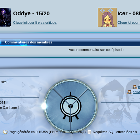
Oddye - 15/20
Icer - 08
Clique ici pour lire sa critique.
Clique ici pour 
Commentaires des membres
Aucun commentaire sur cet épisode.
 site !
p
snw
04 !
é Carthage !
Page générée en 0.1535s (PHP: 93% - SQL: 7%)
•
Requêtes SQL effectuées : 9