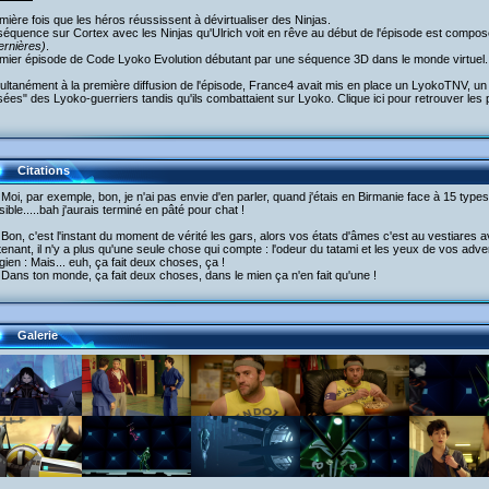
mière fois que les héros réussissent à dévirtualiser des Ninjas.
séquence sur Cortex avec les Ninjas qu'Ulrich voit en rêve au début de l'épisode est compos
ernières)
.
emier épisode de Code Lyoko Evolution débutant par une séquence 3D dans le monde virtuel.
ultanément à la première diffusion de l'épisode, France4 avait mis en place un LyokoTNV, un c
ées" des Lyoko-guerriers tandis qu'ils combattaient sur Lyoko. Clique ici pour retrouver le
Citations
 Moi, par exemple, bon, je n'ai pas envie d'en parler, quand j'étais en Birmanie face à 15 types 
sible.....bah j'aurais terminé en pâté pour chat !
 Bon, c'est l'instant du moment de vérité les gars, alors vos états d'âmes c'est au vestiares 
enant, il n'y a plus qu'une seule chose qui compte : l'odeur du tatami et les yeux de vos adve
gien : Mais... euh, ça fait deux choses, ça !
 Dans ton monde, ça fait deux choses, dans le mien ça n'en fait qu'une !
Galerie