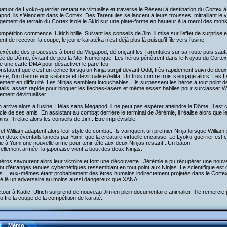
atuor de Lyoko-guerrier restant se virtualise et traverse le Réseau à destination du Cortex à
od, ils s’élancent dans le Cortex. Des Tarentules se lancent à leurs trousses, mitraillant le
ement de terrain du Cortex isole le Skid sur une plate-forme en hauteur à la merci des mons
mpétition commence. Ulrich brille. Suivant les conseils de Jim, il mise sur l’effet de surprise
t de recevoir la coupe, le jeune karatéka n’est déjà plus là puisqu’il file vers l’usine.
xécute des prouesses à bord du Megapod, défonçant les Tarentules sur sa route puis sautan
rée du Dôme, évitant de peu la Mer Numérique. Les héros pénètrent dans le Noyau du Cortex. I
e une carte DMA pour désactiver le pare-feu.
onstatent que c’est un échec lorsqu’un Ninja surgit devant Odd, très rapidement suivi de de
sse, l’un d’entre eux s’élance et dévirtualise Aelita. Un trois contre trois s’engage alors. Le
ement en difficulté. Les Ninjas semblent intouchables : Ils surpassent les héros à tout point 
ails, assez rapide pour bloquer les flèches-lasers et même assez habiles pour surclasser W
ement dévirtualiser.
h arrive alors à l’usine. Hélas sans Megapod, il ne peut pas espérer atteindre le Dôme. Il est c
le de ses amis. En assistant au combat derrière le terminal de Jérémie, il réalise alors que
ns. Il relaie alors les conseils de Jim : Être imprévisible.
et William adaptent alors leur style de combat. Ils vainquent un premier Ninja lorsque Willi
r deux éventails lancés par Yumi, que la créature virtuelle encaisse. Le Lyoko-guerrier est 
e à Yumi une nouvelle arme pour tenir tête aux deux Ninjas restant : Un bâton.
llement armée, la japonaise vient à bout des deux Ninjas.
éros savourent alors leur victoire et font une découverte : Jérémie a pu récupérer une nouve
t d’étranges tenues cybernétiques ressemblant en tout point aux Ninjas. Le scientifique est 
as… eux-mêmes étant probablement des êtres humains indirectement projetés dans le Cortex
vé là un adversaire au moins aussi dangereux que XANA.
tour à Kadic, Ulrich surprend de nouveau Jim en plein documentaire animalier. Il le remercie p
i offre la coupe de la compétition de karaté.
Mémo