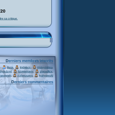
/20
lire sa critique.
Derniers membres inscrits
,
,
,
Avox
itgdqiixnr
msivymtqsu
,
,
,
ttytkdzmf
hzpjqwkwvv
ztgoudljzx
,
,
xwvpywh
zufweuuqvg
lyuhypwufd
Derniers commentaires