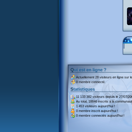
Qui est en ligne ?
Actuellement
28 visiteurs
en ligne sur le
0 membre connecté.
Statistiques
11 133 382 visiteurs
depuis le 27/07/20
Au total,
18846 inscrits
à la communaut
1 453 visiteurs
aujourd'hui !
0 membre inscrit
aujourd'hui !
0 membre
connectés aujourd'hui !