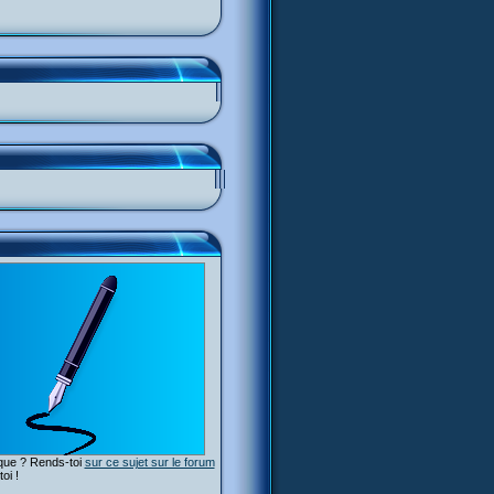
ique ? Rends-toi
sur ce sujet sur le forum
oi !