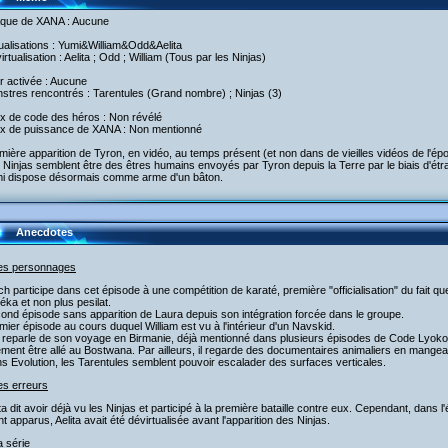
taque de XANA : Aucune
tualisations : Yumi&William&Odd&Aelita
irtualisation : Aelita ; Odd ; William (Tous par les Ninjas)
r activée : Aucune
stres rencontrés : Tarentules (Grand nombre) ; Ninjas (3)
ux de code des héros : Non révélé
ux de puissance de XANA : Non mentionné
mière apparition de Tyron, en vidéo, au temps présent (et non dans de vieilles vidéos de l'é
 Ninjas semblent être des êtres humains envoyés par Tyron depuis la Terre par le biais d'ét
mi dispose désormais comme arme d'un bâton.
Anecdotes
les personnages
ich participe dans cet épisode à une compétition de karaté, première "officialisation" du fait 
éka et non plus pesilat.
ond épisode sans apparition de Laura depuis son intégration forcée dans le groupe.
mier épisode au cours duquel William est vu à l'intérieur d'un Navskid.
 reparle de son voyage en Birmanie, déjà mentionné dans plusieurs épisodes de Code Lyoko. Il
ment être allé au Bostwana. Par ailleurs, il regarde des documentaires animaliers en mange
s Evolution, les Tarentules semblent pouvoir escalader des surfaces verticales.
es erreurs
ita dit avoir déjà vu les Ninjas et participé à la première bataille contre eux. Cependant, dans 
nt apparus, Aelita avait été dévirtualisée avant l'apparition des Ninjas.
a série