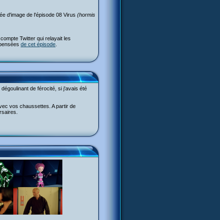
ée d'image de l'épisode 08 Virus
(hormis
ompte Twitter qui relayait les
s pensées
de cet épisode
.
dégoulinant de férocité, si j'avais été
avec vos chaussettes. A partir de
rsaires.