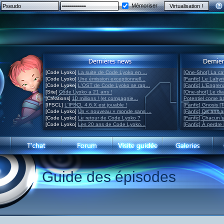
Mémoriser
[Code Lyoko]
La suite de Code Lyoko en ...
[One-Shot] La ca
[Code Lyoko]
Une émission exceptionnell...
[Fanfic] Le Labyr
[Code Lyoko]
L'OST de Code Lyoko se rap...
[Fanfic] L'Engre
[Site]
Code Lyoko a 21 ans !
[One-shot] Le di
[Créations]
10 millions ! (et compagnie...
Potentiel come 
[IFSCL]
L'IFSCL 4.6.X est jouable !
[Fanfic] Gnosis [
[Code Lyoko]
Un « nouveau » monde sans ...
[Fanfic] Dix ans 
[Code Lyoko]
Le retour de Code Lyoko ?
[Fanfic] Chacun 
[Code Lyoko]
Les 20 ans de Code Lyoko...
[Fanfic] À perdre 
Guide des épisodes