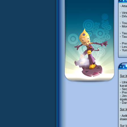
- At
- Vir
- Dév
- Tou
- Mon
- Ta
- Ta
- Pre
- Les
- Yu
Sur 
- Ulr
karat
- Sec
- Pre
- Jim
égale
- Dan
Sur l
- Ael
étaie
Sur l