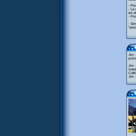
- Pre
- La 
les d
- Pr
- Sim
"pens
Jim :
prévi
Jim :
maint
Collé
Jim :