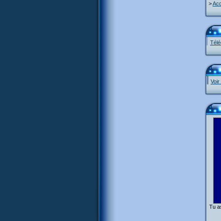
>
Acc
Télé
Voir
Tu as