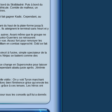
 bord du Skidbladnir. Puis à bord du
 véhicule. Comble de malheur, un
tres.
 et fait gagner Kadic. Cependant, au
t du haut de la plate-forme jusqu’à
ls atteignent le terminal sans heurt et y
ux autres. Avant même que le groupe ne
s Lyoko-Guerriers se retrouvent
de vue. Assez fort pour renvoyer les
illiam en combat rapproché. Odd se fait
oincé à l’usine, simple spectateur de la
 les Ninjas se battent comme des
am se change en Supersmoke pour laisser
cependant abattu juste après. Jérémie
lle vidéo : On y voit Tyron marchant
donc bien l’éminence grise qui envoie les
 grâce à ces tenues. Les héros ont
our tous les conseils qu’il lui a donnés