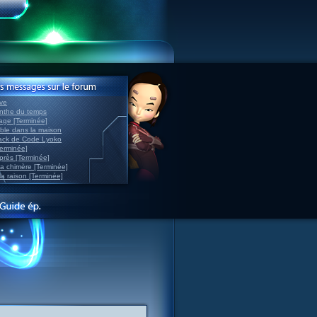
ve
inthe du temps
nage [Terminée]
able dans la maison
back de Code Lyoko
Terminée]
après [Terminée]
sa chimère [Terminée]
la raison [Terminée]