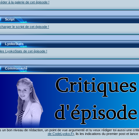
éder à la galerie de cet épisode !
Script
charger le script de cet épisode !
LyokoStats
 les LyokoStats de cet épisode !
Communauté
 un bon niveau de rédaction, un point de vue argumenté et tu veux rédiger toi aussi une crit
de CodeLyoko.Fr
, lis les indications du premier post et lance t