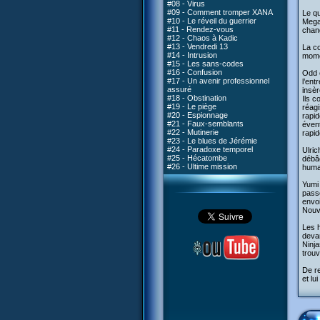
#08 - Virus
#09 - Comment tromper XANA
Le qu
#10 - Le réveil du guerrier
Megap
#11 - Rendez-vous
chang
#12 - Chaos à Kadic
#13 - Vendredi 13
La co
#14 - Intrusion
momen
#15 - Les sans-codes
#16 - Confusion
Odd e
#17 - Un avenir professionnel
l’ent
assuré
insèr
#18 - Obstination
Ils c
#19 - Le piège
réagi
#20 - Espionnage
rapid
#21 - Faux-semblants
évent
#22 - Mutinerie
rapid
#23 - Le blues de Jérémie
#24 - Paradoxe temporel
Ulric
#25 - Hécatombe
débâc
#26 - Ultime mission
humai
Yumi 
passe
envoi
Nouve
Les h
devan
Ninj
trou
De re
et lu