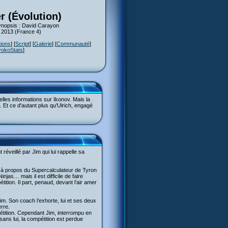
er (Évolution)
Synopsis : David Carayon
s 2013 (France 4)
tions
] [
Script
] [
Galerie
] [
Communauté
]
yokoStats
]
les informations sur Ikonov. Mais la
. Et ce d'autant plus qu'Ulrich, engagé
réveillé par Jim qui lui rappelle sa
ns à propos du Supercalculateur de Tyron
njas… mais il est difficile de faire
ition. Il part, penaud, devant l’air amer
im. Son coach l’exhorte, lui et ses deux
rre.
pétition. Cependant Jim, interrompu en
 sans lui, la compétition est perdue