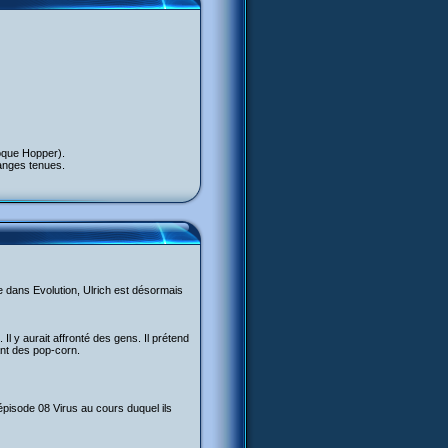
poque Hopper).
ranges tenues.
que dans Evolution, Ulrich est désormais
 y aurait affronté des gens. Il prétend
ant des pop-corn.
l'épisode 08 Virus au cours duquel ils