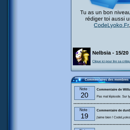
Tu as un bon niveau
rédiger toi aussi 
CodeLyoko.Fr
Nelbsia - 15/20
Clique ici pour lire sa critiq
Commentaires des membres
Note :
Commentaire de Will
20
Pas mal lépisode. Sur lyo
Note :
Commentaire de dun
19
j'aime bien ! CodeLyoko c