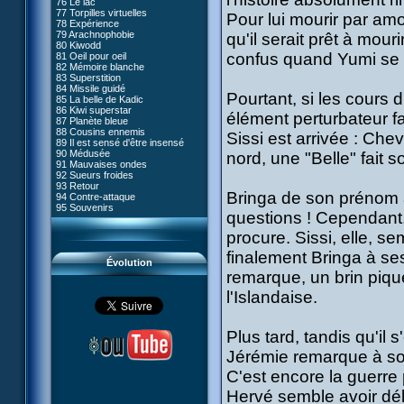
76 Le lac
#05 - Rivalité
77 Torpilles virtuelles
#06 - Soupçons
Pour lui mourir par amo
78 Expérience
#07 - Compte-à-rebours
79 Arachnophobie
qu'il serait prêt à mou
#08 - Virus
80 Kiwodd
#09 - Comment tromper XANA
confus quand Yumi se p
81 Oeil pour oeil
#10 - Le réveil du guerrier
82 Mémoire blanche
#11 - Rendez-vous
83 Superstition
#12 - Chaos à Kadic
84 Missile guidé
#13 - Vendredi 13
Pourtant, si les cours 
85 La belle de Kadic
#14 - Intrusion
86 Kiwi superstar
#15 - Les sans-codes
élément perturbateur f
87 Planète bleue
#16 - Confusion
88 Cousins ennemis
#17 - Un avenir professionnel
Sissi est arrivée : Che
89 Il est sensé d'être insensé
assuré
90 Médusée
nord, une "Belle" fait 
#18 - Obstination
91 Mauvaises ondes
#19 - Le piège
92 Sueurs froides
#20 - Espionnage
93 Retour
#21 - Faux-semblants
Bringa de son prénom a
94 Contre-attaque
#22 - Mutinerie
95 Souvenirs
#23 - Le blues de Jérémie
questions ! Cependant, 
#24 - Paradoxe temporel
#25 - Hécatombe
procure. Sissi, elle, s
#26 - Ultime mission
finalement Bringa à se
Évolution
remarque, un brin piqu
l'Islandaise.
Plus tard, tandis qu'il
Jérémie remarque à son 
C'est encore la guerre
Hervé semble avoir dél