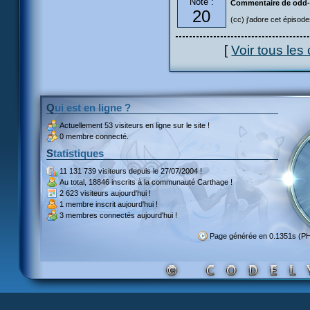
Note :
Commentaire de odd
20
(cc) j'adore cet épisod
[
Voir tous le
Qui est en ligne ?
Actuellement
53 visiteurs
en ligne sur le site !
0 membre connecté.
Statistiques
11 131 739 visiteurs
depuis le 27/07/2004 !
Au total,
18846 inscrits
à la communauté Carthage !
2 623 visiteurs
aujourd'hui !
1 membre inscrit
aujourd'hui !
3 membres
connectés aujourd'hui !
Page générée en 0.1351s (P