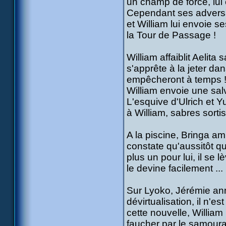
un champ de force, lui
Cependant ses adversai
et William lui envoie 
la Tour de Passage !
William affaiblit Aelit
s'apprête à la jeter da
empêcheront à temps 
William envoie une sal
L'esquive d'Ulrich et Y
à William, sabres sort
A la piscine, Bringa am
constate qu'aussitôt qu
plus un pour lui, il se 
le devine facilement ...
Sur Lyoko, Jérémie an
dévirtualisation, il n'e
cette nouvelle, William 
faucher par le samouraï