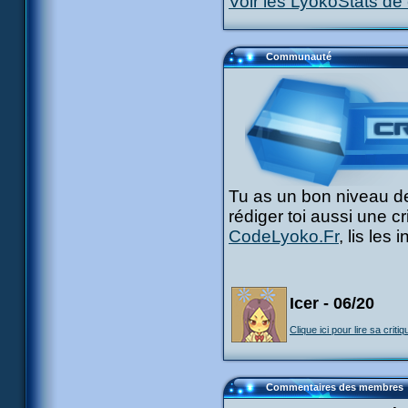
Voir les LyokoStats de 
Communauté
Tu as un bon niveau de
rédiger toi aussi une c
CodeLyoko.Fr
, lis les
Icer - 06/20
Clique ici pour lire sa critiq
Commentaires des membres