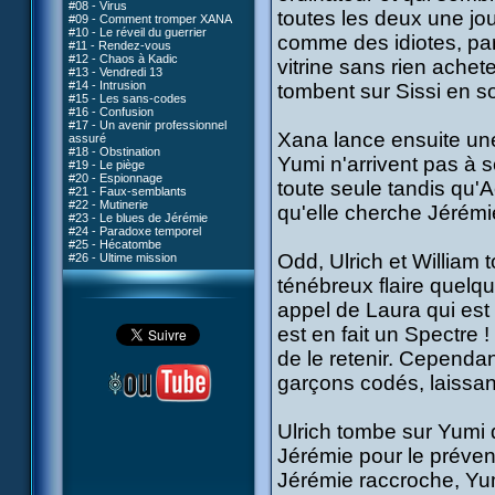
#08 - Virus
toutes les deux une jou
#09 - Comment tromper XANA
#10 - Le réveil du guerrier
comme des idiotes, parl
#11 - Rendez-vous
#12 - Chaos à Kadic
vitrine sans rien achet
#13 - Vendredi 13
#14 - Intrusion
tombent sur Sissi en sor
#15 - Les sans-codes
#16 - Confusion
#17 - Un avenir professionnel
Xana lance ensuite une
assuré
#18 - Obstination
Yumi n'arrivent pas à 
#19 - Le piège
#20 - Espionnage
toute seule tandis qu'Ae
#21 - Faux-semblants
#22 - Mutinerie
qu'elle cherche Jérémi
#23 - Le blues de Jérémie
#24 - Paradoxe temporel
#25 - Hécatombe
Odd, Ulrich et William 
#26 - Ultime mission
ténébreux flaire quelqu
appel de Laura qui est e
est en fait un Spectre 
de le retenir. Cependan
garçons codés, laissan
Ulrich tombe sur Yumi d
Jérémie pour le préve
Jérémie raccroche, Yum