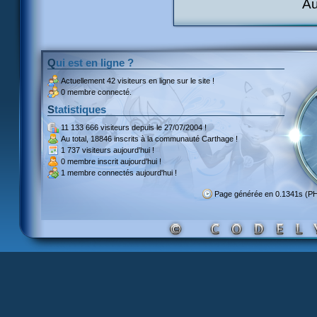
Au
Qui est en ligne ?
Actuellement
42 visiteurs
en ligne sur le site !
0 membre connecté.
Statistiques
11 133 666 visiteurs
depuis le 27/07/2004 !
Au total,
18846 inscrits
à la communauté Carthage !
1 737 visiteurs
aujourd'hui !
0 membre inscrit
aujourd'hui !
1 membre
connectés aujourd'hui !
Page générée en 0.1341s (P