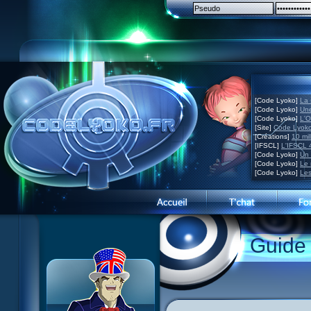
[Code Lyoko]
La 
[Code Lyoko]
Une
[Code Lyoko]
L'O
[Site]
Code Lyoko
[Créations]
10 mil
[IFSCL]
L'IFSCL 4
[Code Lyoko]
Un 
[Code Lyoko]
Le 
[Code Lyoko]
Les
Guide