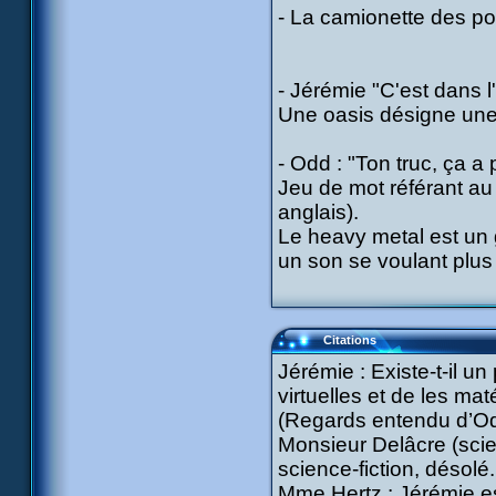
- La camionette des p
- Jérémie "C'est dans l
Une oasis désigne une 
- Odd : "Ton truc, ça a p
Jeu de mot référant au
anglais).
Le heavy metal est un 
un son se voulant plus 
Citations
Jérémie : Existe-t-il u
virtuelles et de les mat
(Regards entendu d’Odd
Monsieur Delâcre (scie
science-fiction, désolé.
Mme Hertz : Jérémie es