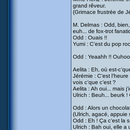
grand rêveur.
(Grimace frustrée de J
M. Delmas : Odd, bien, 
euh... de fox-trot fanat
Odd : Ouais !!
Yumi : C’est du pop roc
Odd : Yeaahh !! Ouhoouu
Aelita : Eh, où est-c’qu
Jérémie : C’est l’heure
vois c’que c’est ?
Aelita : Ah oui... mais j
Ulrich : Beuh... beurk ! 
Odd : Alors un chocolat
(Ulrich, agacé, appuie
Odd : Eh ! Ça c’est la 
Ulrich : Bah oui, elle a 