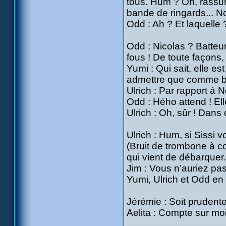
tous. Hum ? Oh, rassur
bande de ringards... Non
Odd : Ah ? Et laquelle 
Odd : Nicolas ? Batteu
fous ! De toute façons, 
Yumi : Qui sait, elle es
admettre que comme ba
Ulrich : Par rapport à 
Odd : Hého attend ! Elle
Ulrich : Oh, sûr ! Dans 
Ulrich : Hum, si Sissi vo
(Bruit de trombone à co
qui vient de débarquer.
Jim : Vous n’auriez pa
Yumi, Ulrich et Odd en
Jérémie : Soit prudente
Aelita : Compte sur moi