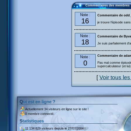
Commentaires des membres
Note :
Commentaire de odd_
16
je trouve l'épisode sans
Note :
Commentaire de Byva
18
Je suis parfaitement d'
Commentaire de adan
Note :
0
Pas mal comme épisode ma
supercalculateur (et lui)
[
Voir tous le
Qui est en ligne ?
Actuellement
34 visiteurs
en ligne sur le site !
0 membre connecté.
Statistiques
11 134 829 visiteurs
depuis le 27/07/2004 !