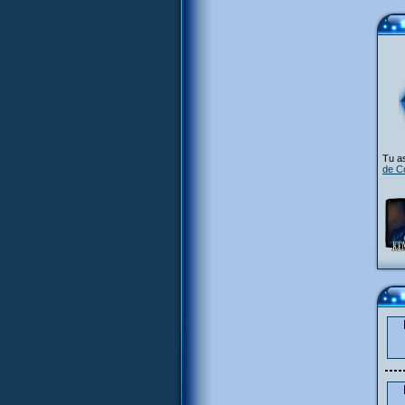
Tu as
de C