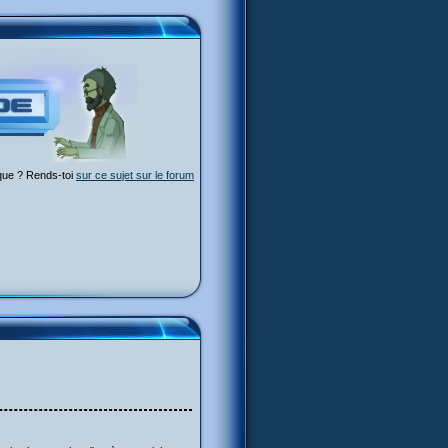
ique ? Rends-toi
sur ce sujet sur le forum