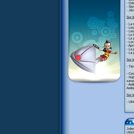
- Odd
- Sis
- Jér
Sur l
- La 
- Les
- Les
- Le 
- Le 
- Lor
- Apr
- La 
- La 
Sur l
- Tit
- Cet
- Hab
xanat
- Ael
Aelit
Sur l
- Ulr
Julie
Ulric