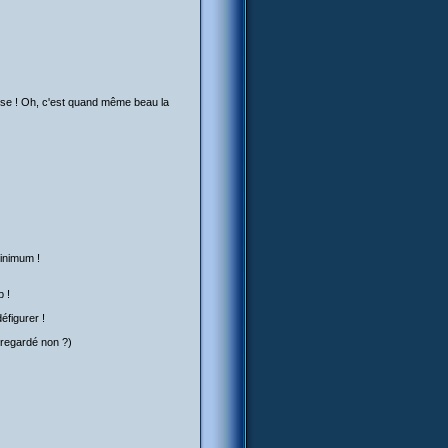
ieuse ! Oh, c'est quand même beau la
minimum !
p !
éfigurer !
s regardé non ?)