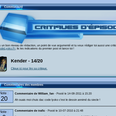
Communauté
 un bon niveau de rédaction, un point de vue argumenté et tu veux rédiger toi aussi une crit
odeLyoko.Fr
, lis les indications du premier post et lance toi !
Kender - 14/20
Clique ici pour lire sa critique.
Commentaires des membres
Note :
Commentaire de William_fan
- Posté le 14-08-2011 à 15:20
20
Ah ouais moi chuis dac code lyoko c'est le dessin annimé du siecle !
Commentaire de trafic
- Posté le 10-07-2010 à 21:48
Note :