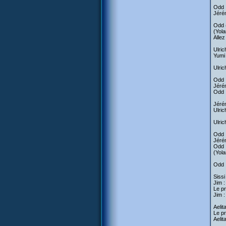
Odd :
Jérém
Odd (
(Yol
Allez
Ulric
Yumi 
Ulric
Odd :
Jérém
Odd :
Jérém
Ulric
Ulric
Odd :
Jérém
Odd 
(Yola
Odd :
Sissi
Jim :
Le pr
Jim :
Aelit
Le pr
Aelit