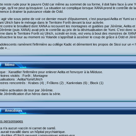
tte reste rude pour le pauvre Odd car même au sommet de sa forme, il doit faire face à une 
rgie, qu’il ne peut qu’esquiver. La situation se complique lorsque XANA prend le contrôle de la 
ence à drainer la puissance vitale de Odd.
ut agir vite sous peine de voir ce dernier mourir d’épuisement, c’est pourquoi Aelita et Yumi se
ant Ulrich faire le ménage dans le Territoire Forêt devant la tour activée.
nt contre le brouillard dont XANA a recouvert les montagnes et guidées par Jérémie, Aelita et
Jérémie (puis XANA) avait pris le contrôle au prix de la dévirtualisation de Yumi. C’est donc 
rne dans le Territoire Forêt où Ulrich, scindé en trois, est venu à bout des monstres de XAN
désactive la tour au moment où Yolande s’apprêtait à asséner le coup de grâce à Odd et Jé
dolescents ramènent l’infirmière au collège Kadic et démentent les propos de Sissi sur un « 
nde »…
Mémo
aque : Xanatifier l'infirmière pour enlever Aelita et l'envoyer à la Méduse.
ritoires visités : Forêt ; Montagne
tualisations : Aelita/Yumi/Ulrich
stres rencontrés : Krabes (4) ; Frôlions (2) ; Kankrelats (6) ; Block (1)
mière activation de tour par Jérémie.
le Jérémification d'un héros dans la série.
Anecdotes
les personnages
ita n'a aucun vaccin ni carnet de santé.
 aurait travaillé dans un hôpital psychiatrique.
s doubles d'Ulrich peuvent communiquer entres-eux.