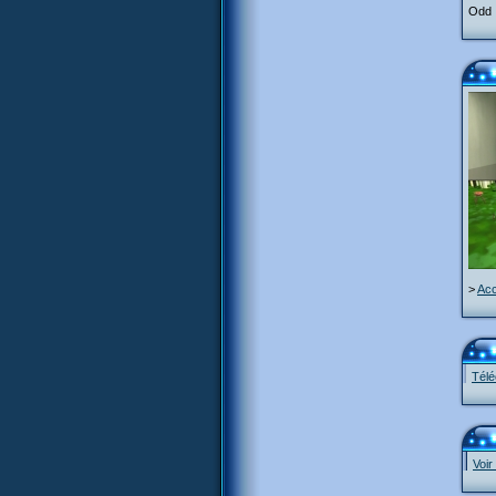
Odd :
>
Acc
Télé
Voir