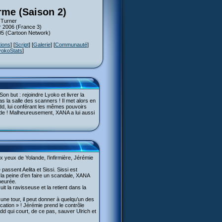
rme (Saison 2)
 Turner
er 2006 (France 3)
005 (Cartoon Network)
tions
] [
Script
] [
Galerie
] [
Communauté
]
yokoStats
]
on but : rejoindre Lyoko et livrer la
pas la salle des scanners ! Il met alors en
Odd, lui conférant les mêmes pouvoirs
de ! Malheureusement, XANA a lui aussi
x yeux de Yolande, l’infirmière, Jérémie
assent Aelita et Sissi. Sissi est
 la peine d’en faire un scandale, XANA
apeurée.
t la ravisseuse et la retient dans la
ne tour, il peut donner à quelqu’un des
ication » ! Jérémie prend le contrôle
Odd qui court, de ce pas, sauver Ulrich et