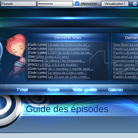
Mémoriser
[Code Lyoko]
La suite de Code Lyoko en ...
[One-Shot] La ca
[Code Lyoko]
Une émission exceptionnell...
[Fanfic] Le Labyr
[Code Lyoko]
L'OST de Code Lyoko se rap...
[Fanfic] L'Engre
[Site]
Code Lyoko a 21 ans !
[One-shot] Le di
[Créations]
10 millions ! (et compagnie...
Potentiel come 
[IFSCL]
L'IFSCL 4.6.X est jouable !
[Fanfic] Gnosis [
[Code Lyoko]
Un « nouveau » monde sans ...
[Fanfic] Dix ans 
[Code Lyoko]
Le retour de Code Lyoko ?
[Fanfic] Chacun 
[Code Lyoko]
Les 20 ans de Code Lyoko...
[Fanfic] À perdre 
Guide des épisodes