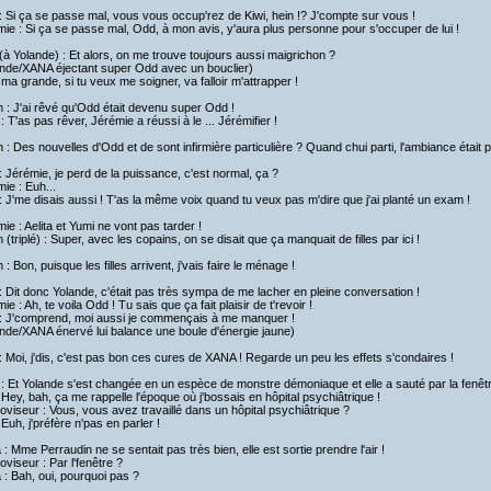
 Si ça se passe mal, vous vous occup'rez de Kiwi, hein !? J'compte sur vous !
ie : Si ça se passe mal, Odd, à mon avis, y'aura plus personne pour s'occuper de lui !
à Yolande) : Et alors, on me trouve toujours aussi maigrichon ?
ande/XANA éjectant super Odd avec un bouclier)
 ma grande, si tu veux me soigner, va falloir m'attrapper !
h : J'ai rêvé qu'Odd était devenu super Odd !
: T'as pas rêver, Jérémie a réussi à le ... Jérémifier !
h : Des nouvelles d'Odd et de sont infirmière particulière ? Quand chui parti, l'ambiance était p
 Jérémie, je perd de la puissance, c'est normal, ça ?
ie : Euh...
 J'me disais aussi ! T'as la même voix quand tu veux pas m'dire que j'ai planté un exam !
ie : Aelita et Yumi ne vont pas tarder !
h (triplé) : Super, avec les copains, on se disait que ça manquait de filles par ici !
h : Bon, puisque les filles arrivent, j'vais faire le ménage !
 Dit donc Yolande, c'était pas très sympa de me lacher en pleine conversation !
ie : Ah, te voila Odd ! Tu sais que ça fait plaisir de t'revoir !
: J'comprend, moi aussi je commençais à me manquer !
nde/XANA énervé lui balance une boule d'énergie jaune)
 Moi, j'dis, c'est pas bon ces cures de XANA ! Regarde un peu les effets s'condaires !
 : Et Yolande s'est changée en un espèce de monstre démoniaque et elle a sauté par la fenêt
 Hey, bah, ça me rappelle l'époque où j'bossais en hôpital psychiâtrique !
oviseur : Vous, vous avez travaillé dans un hôpital psychiâtrique ?
 Euh, j'préfère n'pas en parler !
a : Mme Perraudin ne se sentait pas très bien, elle est sortie prendre l'air !
oviseur : Par l'fenêtre ?
a : Bah, oui, pourquoi pas ?