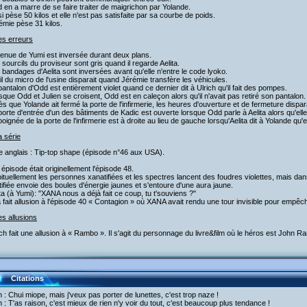
 en a marre de se faire traiter de maigrichon par Yolande.
si pèse 50 kilos et elle n'est pas satisfaite par sa courbe de poids.
émie pèse 31 kilos.
es erreurs
tenue de Yumi est inversée durant deux plans.
 sourcils du proviseur sont gris quand il regarde Aelita.
 bandages d'Aelita sont inversées avant qu'elle n'entre le code lyoko.
fil du micro de l'usine disparait quand Jérémie transfère les véhicules.
pantalon d'Odd est entièrement violet quand ce dernier dit à Ulrich qu'il fait des pompes.
sque Odd et Julien se croisent, Odd est en caleçon alors qu'il n'avait pas retiré son pantalon.
ès que Yolande ait fermé la porte de l'infirmerie, les heures d'ouverture et de fermeture dispa
porte d'entrée d'un des bâtiments de Kadic est ouverte lorsque Odd parle à Aelita alors qu'ell
poignée de la porte de l'infirmerie est à droite au lieu de gauche lorsqu'Aelita dit à Yolande qu'
a série
re anglais : Tip-top shape (épisode n°46 aux USA).
 épisode était originellement l'épisode 48.
ituellement les personnes xanatifiées et les spectres lancent des foudres violettes, mais d
ifiée envoie des boules d'énergie jaunes et s'entoure d'une aura jaune.
ita (à Yumi): "XANA nous a déjà fait ce coup, tu t'souviens ?"
a fait allusion à l'épisode 40 « Contagion » où XANA avait rendu une tour invisible pour empêch
es allusions
ich fait une allusion à « Rambo ». Il s'agit du personnage du livre&film où le héros est John Ra
Citations
n : Chui miope, mais j'veux pas porter de lunettes, c'est trop naze !
h : T'as raison, c'est mieux de rien n'y voir du tout, c'est beaucoup plus tendance !