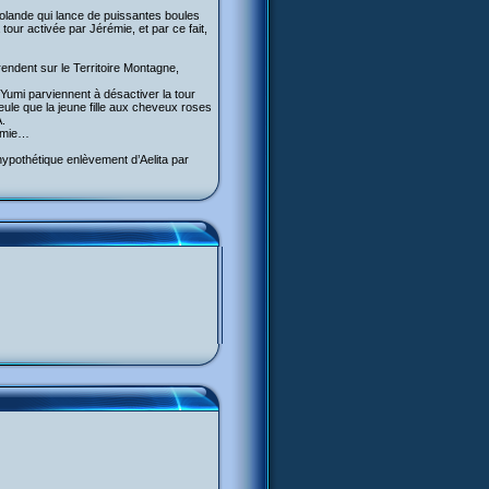
Yolande qui lance de puissantes boules
tour activée par Jérémie, et par ce fait,
 rendent sur le Territoire Montagne,
 Yumi parviennent à désactiver la tour
seule que la jeune fille aux cheveux roses
A.
rémie…
hypothétique enlèvement d’Aelita par