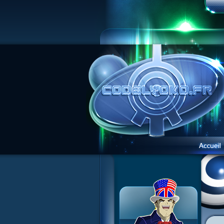
1 Teddygozilla
2 Le voir pour le croire
3 Vacances dans la brume
4 Carnet de bord
5 Big bogue
6 Cruel dilemme
7 Problème d'image
8 Clap de fin
9 Satellite
10 Créature de rêve
11 Enragés
12 Attaque en piqué