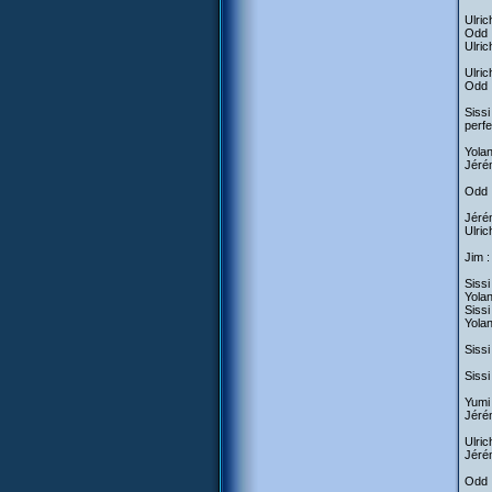
Ulric
Odd :
Ulrich
Ulric
Odd :
Sissi
perfe
Yola
Jérém
Odd :
Jérém
Ulric
Jim :
Sissi
Yolan
Sissi
Yolan
Sissi
Sissi
Yumi
Jérém
Ulric
Jérém
Odd :