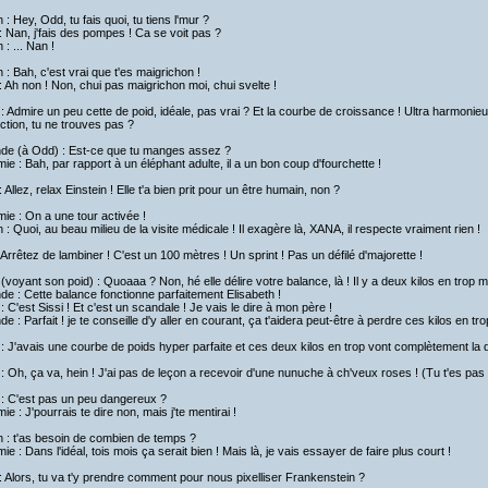
h : Hey, Odd, tu fais quoi, tu tiens l'mur ?
 Nan, j'fais des pompes ! Ca se voit pas ?
 : ... Nan !
h : Bah, c'est vrai que t'es maigrichon !
 Ah non ! Non, chui pas maigrichon moi, chui svelte !
 : Admire un peu cette de poid, idéale, pas vrai ? Et la courbe de croissance ! Ultra harmon
ction, tu ne trouves pas ?
nde (à Odd) : Est-ce que tu manges assez ?
ie : Bah, par rapport à un éléphant adulte, il a un bon coup d'fourchette !
 Allez, relax Einstein ! Elle t'a bien prit pour un être humain, non ?
ie : On a une tour activée !
h : Quoi, au beau milieu de la visite médicale ! Il exagère là, XANA, il respecte vraiment rien !
 Arrêtez de lambiner ! C'est un 100 mètres ! Un sprint ! Pas un défilé d'majorette !
 (voyant son poid) : Quoaaa ? Non, hé elle délire votre balance, là ! Il y a deux kilos en trop 
de : Cette balance fonctionne parfaitement Elisabeth !
 : C'est Sissi ! Et c'est un scandale ! Je vais le dire à mon père !
de : Parfait ! je te conseille d'y aller en courant, ça t'aidera peut-être à perdre ces kilos en tro
 : J'avais une courbe de poids hyper parfaite et ces deux kilos en trop vont complètement la d
 : Oh, ça va, hein ! J'ai pas de leçon a recevoir d'une nunuche à ch'veux roses ! (Tu t'es pa
 : C'est pas un peu dangereux ?
ie : J'pourrais te dire non, mais j'te mentirai !
h : t'as besoin de combien de temps ?
ie : Dans l'idéal, tois mois ça serait bien ! Mais là, je vais essayer de faire plus court !
 Alors, tu va t'y prendre comment pour nous pixelliser Frankenstein ?