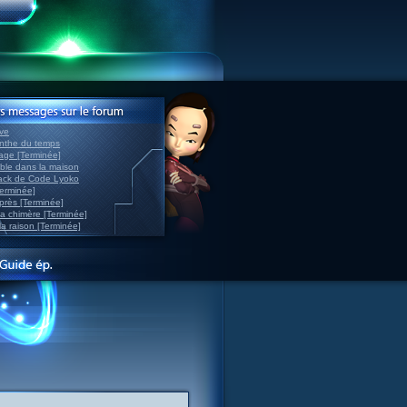
ve
inthe du temps
nage [Terminée]
able dans la maison
back de Code Lyoko
Terminée]
après [Terminée]
sa chimère [Terminée]
la raison [Terminée]