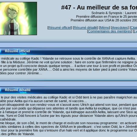
#47 - Au meilleur de sa fo
Scénario & Synopsis : Laurent
Première diffusion en France le 25 janvi
Première diffusion aux USA le 28 octobre 2
[
Résumé officiel
] [
Résumé détaillé
] [
Mémo
] [
Anecdotes
] [
Cita
[
Commentaires des membres
] [
L
Résumé officiel
e médicale au collège Kadic ! Yolande se retrouve sous le contrôle de XANA et capture Aelita. S
 fille à la Méduse. Jérémie ne voit qu’une solution : faire en sorte que l’infirmière ne rejoigne 
 un projet qu’il concocte depuis quelque temps… il active une tour à son profit et pixellise 
ne personne contrôlée par XANA…. Odd a ainsi les moyens de lutter pied à pied contre Yolan
idées pour contrer Jérémie…
Résumé détaillé
 le jour des visites médicales au collège Kadic et si Odd tient à ne pas paraître maigrichon au
uiète pour Aelita qui n’a aucun carnet de santé, ni vaccins…
ort désappointé de son rendez-vous et s’assoit avec Ulrich qui attend son tour, pendant que p
ée par son poids qui dépasse ses attentes et tandis que Aelita lui explique, que ce n’est pas
 à l‘attaque et prend le contrôle de Yolande, qui kidnappe aussitôt Aelita, laissant une Sissi 
ie, Yumi et Odd foncent à l’usine par les égouts pour distancer Yolande alors qu'Ulrich poursui
 cathédrale.
ie bloque, de son côté, le mont de charge et exécute son nouveau programme : en activant u
ités similaires à celles des spectres de XANA en le pixellisant : c’est selon Odd, la « Jérémif
 tour pour la première fois qui s’entoure d’un halo vert et il applique donc le programme sur 
a des griffes de Yolande.