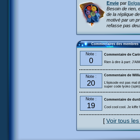
Envie
par
Belga
Besoin de rien, 
de la réplique d
motivé par un p
refasse pas deux
Commentaires des membres
Note :
Commentaire de Carin
0
Rien à dire à part: J'AIM
Commentaire de Will
Note :
20
L'épisode est pas mal du
super code lyoko (spin)
Note :
Commentaire de dun
19
Cool cool cool. Je kiffe
[
Voir tous le