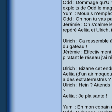
Odd : Dommage qu'Ulrich
exploits de Odd le magn
Yumi : Mouais n'empêche
Odd : Oh non tu vas pas
Jérémie : On s'calme le
repéré Aelita et Ulrich
Ulrich : Ca ressemble à
du gateau !
Jérémie : Effectiv'ment 
piratant le réseau j'ai 
Ulrich : Bizarre cet en
Aelita (d’un air moqueu
a des extraterrestres 
Ulrich : Hein ? Attend
?
Aelita : Je plaisante !
Yumi : Eh mon copain n'