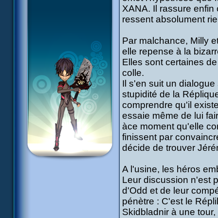
XANA. Il rassure enfin 
ressent absolument rien
Par malchance, Milly e
elle repense à la bizar
Elles sont certaines de
colle.
Il s'en suit un dialogue
stupidité de la Répliqu
comprendre qu'il existe
essaie même de lui faire
àce moment qu'elle com
finissent par convaincr
décide de trouver Jérém
A l'usine, les héros em
Leur discussion n'est 
d'Odd et de leur compét
pénètre : C'est le Répl
Skidbladnir à une tour,