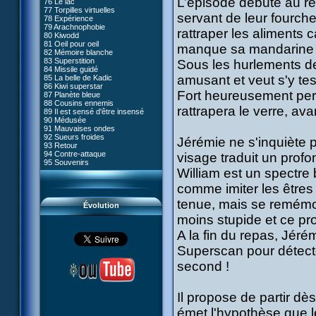
L’épisode débute au réf
76 Le lac
#05 - Rivalité
77 Torpilles virtuelles
#06 - Soupçons
servant de leur fourche
78 Expérience
#07 - Compte-à-rebours
79 Arachnophobie
#08 - Virus
rattraper les aliments 
80 Kiwodd
#09 - Comment tromper XANA
81 Oeil pour oeil
#10 - Le réveil du guerrier
manque sa mandarine qu
82 Mémoire blanche
#11 - Rendez-vous
83 Superstition
Sous les hurlements de 
#12 - Chaos à Kadic
84 Missile guidé
#13 - Vendredi 13
amusant et veut s'y tes
85 La belle de Kadic
#14 - Intrusion
86 Kiwi superstar
#15 - Les sans-codes
Fort heureusement per
87 Planète bleue
#16 - Confusion
88 Cousins ennemis
#17 - Un avenir professionnel
rattrapera le verre, ava
89 Il est sensé d'être insensé
assuré
90 Médusée
#18 - Obstination
91 Mauvaises ondes
#19 - Le piège
92 Sueurs froides
#20 - Espionnage
Jérémie ne s'inquiète p
93 Retour
#21 - Faux-semblants
94 Contre-attaque
visage traduit un profo
#22 - Mutinerie
95 Souvenirs
#23 - Le blues de Jérémie
William est un spectre 
#24 - Paradoxe temporel
#25 - Hécatombe
comme imiter les êtres
#26 - Ultime mission
tenue, mais se remémo
Évolution
moins stupide et ce pr
A la fin du repas, Jéré
Superscan pour détecte
second !
Il propose de partir dè
émet l'hypothèse que leu