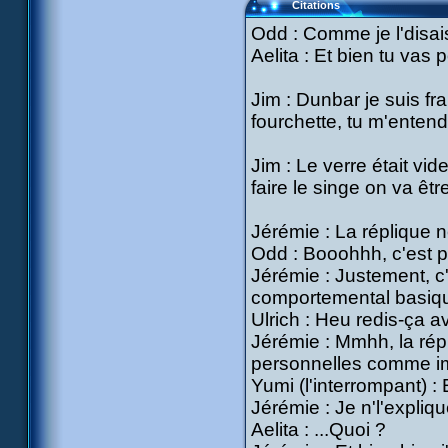
Citations
Odd : Comme je l'disa
Aelita : Et bien tu vas
Jim : Dunbar je suis fra
fourchette, tu m'enten
Jim : Le verre était vi
faire le singe on va êtr
Jérémie : La réplique ne
Odd : Booohhh, c'est pas
Jérémie : Justement, 
comportemental basique
Ulrich : Heu redis-ça a
Jérémie : Mmhh, la répl
personnelles comme imi
Yumi (l'interrompant) :
Jérémie : Je n'l'expliqu
Aelita : ...Quoi ?