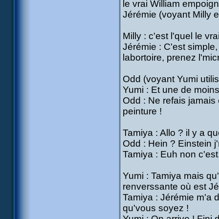
le vrai William empoig
Jérémie (voyant Milly et 
Milly : c'est l'quel le vr
Jérémie : C'est simple,
labortoire, prenez l'mi
Odd (voyant Yumi utili
Yumi : Et une de moins
Odd : Ne refais jamais 
peinture !
Tamiya : Allo ? il y a q
Odd : Hein ? Einstein j
Tamiya : Euh non c'est,
Yumi : Tamiya mais qu'e
renverssante où est J
Tamiya : Jérémie m'a d
qu'vous soyez !
Yumi : On arrive ! Fini