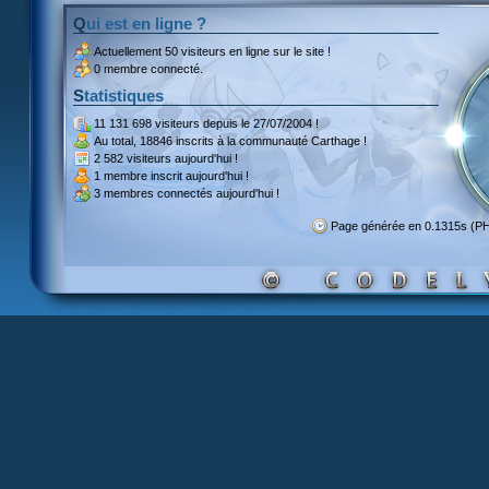
Qui est en ligne ?
Actuellement
50 visiteurs
en ligne sur le site !
0 membre connecté.
Statistiques
11 131 698 visiteurs
depuis le 27/07/2004 !
Au total,
18846 inscrits
à la communauté Carthage !
2 582 visiteurs
aujourd'hui !
1 membre inscrit
aujourd'hui !
3 membres
connectés aujourd'hui !
Page générée en 0.1315s (P