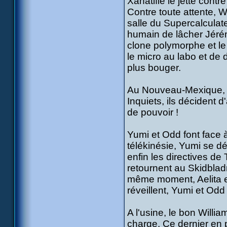
Xanatifié le jette contr
Contre toute attente, W
salle du Supercalculate
humain de lâcher Jérém
clone polymorphe et le
le micro au labo et de
plus bouger.
Au Nouveau-Mexique, Ae
Inquiets, ils décident 
de pouvoir !
Yumi et Odd font face à
télékinésie, Yumi se dé
enfin les directives de
retournent au Skidbladn
même moment, Aelita et
réveillent, Yumi et Odd
A l'usine, le bon Willi
charge. Ce dernier en 