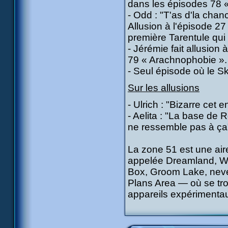
dans les épisodes 78 «
- Odd : "T'as d'la chan
Allusion à l'épisode 2
première Tarentule qui l
- Jérémie fait allusion
79 « Arachnophobie ».
- Seul épisode où le Sk
Sur les allusions
- Ulrich : "Bizarre cet 
- Aelita : "La base de R
ne ressemble pas à ça
La zone 51 est une ai
appelée Dreamland, W
Box, Groom Lake, neve
Plans Area — où se tro
appareils expérimenta