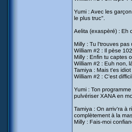
Yumi : Avec les garçons
le plus truc".
Aelita (exaspèré) : Eh 
Milly : Tu l'trouves pa
William #2 : Il pèse 10
Milly : Enfin tu captes
William #2 : Euh non, là
Tamiya : Mais t'es idio
William #2 : C'est diffic
Yumi : Ton programme de
pulvériser XANA en mo
Tamiya : On arriv'ra à ri
complètement à la mas
Milly : Fais-moi confiance