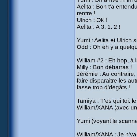
Aelita : Bon t'a entend
rentre !
Ulrich : Ok !
Aelita : A 3, 1, 2 !
Yumi : Aelita et Ulrich 
Odd : Oh eh y a quelqu'
William #2 : Eh hop, à 
Milly : Bon débarras !
Jérémie : Au contraire, 
faire disparaitre les aut
fasse trop d'dégâts !
Tamiya : T'es qui toi, l
William/XANA (avec une 
Yumi (voyant le scanner
William/XANA : Je n'vai