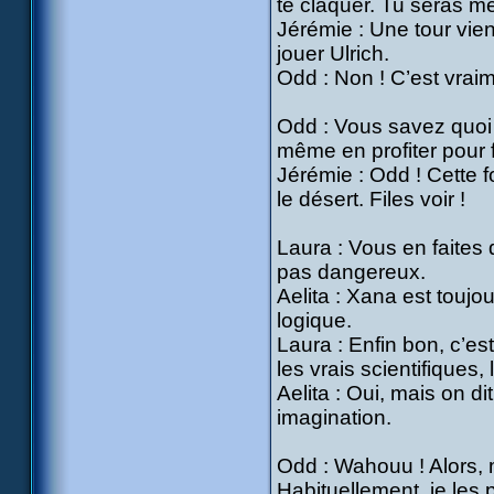
te claquer. Tu seras mê
Jérémie : Une tour vient
jouer Ulrich.
Odd : Non ! C’est vrai
Odd : Vous savez quoi ?
même en profiter pour f
Jérémie : Odd ! Cette fo
le désert. Files voir !
Laura : Vous en faites 
pas dangereux.
Aelita : Xana est toujou
logique.
Laura : Enfin bon, c’est
les vrais scientifiques,
Aelita : Oui, mais on di
imagination.
Odd : Wahouu ! Alors, mo
Habituellement, je les 