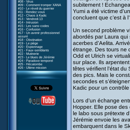
#08 - Virus
subitement ! Echangean
#09 - Comment tromper XANA
#10 - Le réveil du guerrier
Yumi a été victime d’u
#11 - Rendez-vous
#12 - Chaos à Kadic
concluent que c’est à l
#13 - Vendredi 13
#14 - Intrusion
#15 - Les sans-codes
Un second problème vie
#16 - Confusion
#17 - Un avenir professionnel
abordés par Laura qui 
assuré
#18 - Obstination
acerbes d’Aelita. Arriv
#19 - Le piège
#20 - Espionnage
étrange. Des tours ne c
#21 - Faux-semblants
#22 - Mutinerie
Odd et Ulrich se virtual
#23 - Le blues de Jérémie
#24 - Paradoxe temporel
sur place. Ils arpenten
#25 - Hécatombe
têtes vérifient l’état d
#26 - Ultime mission
des pics. Mais le const
secondes et s’éteignen
Kadic pour un contrôle 
Lors d’un échange entr
Hopper. Elle pose des q
le labo sous prétexte d’
Jérémie envoie les avat
embarquent dans le Ski