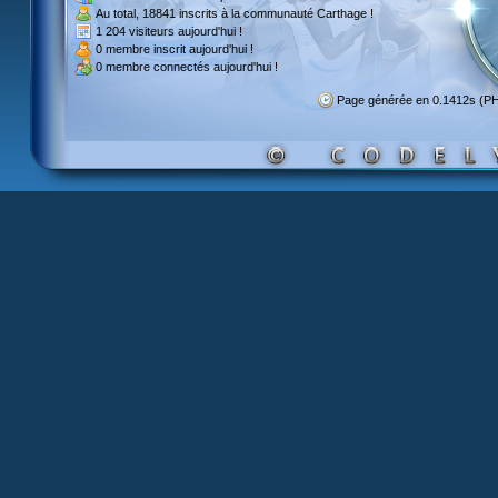
Au total,
18841 inscrits
à la communauté Carthage !
1 204 visiteurs
aujourd'hui !
0 membre inscrit
aujourd'hui !
0 membre
connectés aujourd'hui !
Page générée en 0.1412s (P