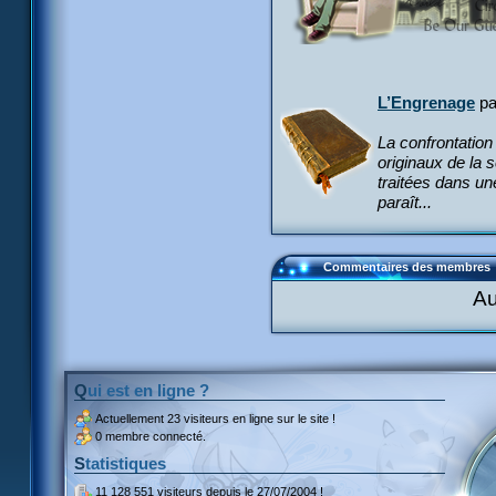
L’Engrenage
p
La confrontatio
originaux de la 
traitées dans une
paraît...
Commentaires des membres
Au
Qui est en ligne ?
Actuellement
23 visiteurs
en ligne sur le site !
0 membre connecté.
Statistiques
11 128 551 visiteurs
depuis le 27/07/2004 !