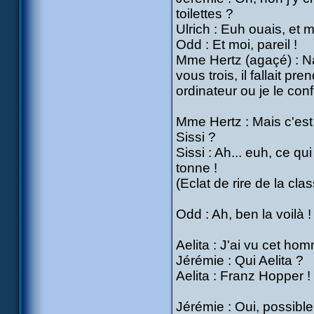
toilettes ?
Ulrich : Euh ouais, et 
Odd : Et moi, pareil !
Mme Hertz (agaçé) : Na
vous trois, il fallait p
ordinateur ou je le co
Mme Hertz : Mais c'est
Sissi ?
Sissi : Ah... euh, ce q
tonne !
(Eclat de rire de la c
Odd : Ah, ben la voilà ! 
Aelita : J'ai vu cet hom
Jérémie : Qui Aelita ?
Aelita : Franz Hopper ! C
Jérémie : Oui, possible