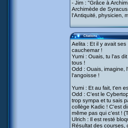
- Jim : "Grâce à Archi
Archimède de Syracuse 
l'Antiquité, physicien,
Citations
Aelita : Et il y avait 
cauchemar !
Yumi : Ouais, tu l'as d
tous !
Odd : Ouais, imagine, l'
l'angoisse !
Yumi : Et au fait, t'en 
Odd : C'est le Cybertop
trop sympa et tu sais pa
collège Kadic ! C'est d
même pas qui c'est ! (Tu
Ulrich : Il est resté blo
Résultat des courses, c'e