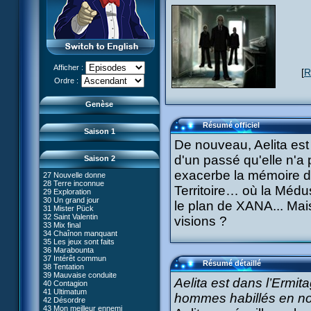
13 D'un cheveu
14 Piège
15 Crise de rire
16 Claustrophobie
17 Mémoire morte
18 Musique mortelle
19 Frontière
20 L'âme des robots
Afficher :
[
R
21 Gravité zéro
Le réveil de XANA (Partie 1)
Ordre :
22 Routine
Le réveil de XANA (Partie 2)
23 36ème dessous
24 Canal fantôme
Genèse
25 Code Terre
26 Faux départ
Résumé officiel
Saison 1
De nouveau, Aelita est 
d'un passé qu'elle n'a 
Saison 2
exacerbe la mémoire de 
27 Nouvelle donne
28 Terre inconnue
Territoire… où la Médus
29 Exploration
66 Renaissance
30 Un grand jour
le plan de XANA... Ma
67 Mauvaise réplique
31 Mister Pück
68 Première partie
32 Saint Valentin
visions ?
69 Double foyer
33 Mix final
70 Skidbladnir
34 Chaînon manquant
71 Premier voyage
35 Les jeux sont faits
72 Leçon de choses
#01 - XANA 2.0
36 Marabounta
73 Réplika
#02 - Cortex
37 Intérêt commun
74 Je préfère ne pas en parler !
Résumé détaillé
#03 - Spectromania
38 Tentation
75 Corps céleste
#04 - Madame Einstein
39 Mauvaise conduite
76 Le lac
Aelita est dans l’Ermit
#05 - Rivalité
40 Contagion
77 Torpilles virtuelles
#06 - Soupçons
41 Ultimatum
hommes habillés en noi
78 Expérience
#07 - Compte-à-rebours
42 Désordre
79 Arachnophobie
#08 - Virus
43 Mon meilleur ennemi
53 Droit au coeur