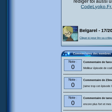
rédiger toi aussi 
CodeLyoko.Fr
Belgarel - 17/2
Clique ici pour lire sa critiq
Commentaires des membres
Note :
Commentaire de fanc
0
Meilleur épisode de cod
Note :
Commentaire de 23m
0
j'aime trop cet épisode
Note :
Commentaire de taro
0
encore plus fort et mes