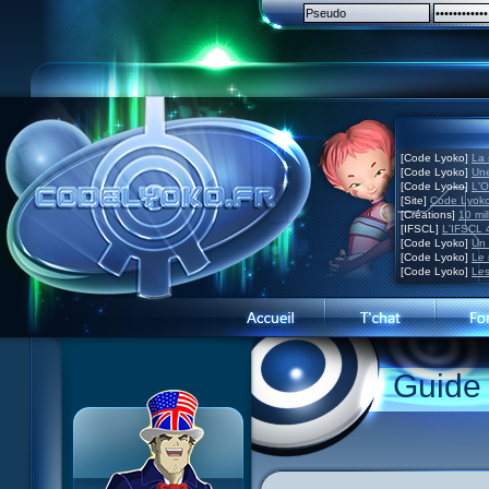
[Code Lyoko]
La 
[Code Lyoko]
Une
[Code Lyoko]
L'O
[Site]
Code Lyoko
[Créations]
10 mil
[IFSCL]
L'IFSCL 4
[Code Lyoko]
Un 
[Code Lyoko]
Le 
[Code Lyoko]
Les
1 Teddygozilla
2 Le voir pour le croire
3 Vacances dans la brume
Guide
4 Carnet de bord
5 Big bogue
6 Cruel dilemme
7 Problème d'image
8 Clap de fin
9 Satellite
10 Créature de rêve
11 Enragés
12 Attaque en piqué