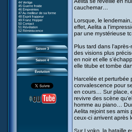
Aelita se réveille en h
80 Kiwodd
#09 - Comment tromper XANA
44 Vertige
54 Lyoko moins un
81 Oeil pour oeil
#10 - Le réveil du guerrier
45 Guerre froide
cauchemar…
55 Raz de marée
82 Mémoire blanche
#11 - Rendez-vous
46 Empreintes
56 Fausse piste
83 Superstition
#12 - Chaos à Kadic
47 Au meilleur de sa forme
57 Aelita
84 Missile guidé
#13 - Vendredi 13
48 Esprit frappeur
58 Le prétendant
85 La belle de Kadic
#14 - Intrusion
Lorsque, le lendemain, e
49 Franz Hopper
59 Le secret
86 Kiwi superstar
#15 - Les sans-codes
50 Contact
60 Tarentule au plafond
87 Planète bleue
effet, Aelita a l’impre
#16 - Confusion
51 Révélation
61 Sabotage
88 Cousins ennemis
#17 - Un avenir professionnel
52 Réminiscence
62 Désincarnation
par une mystérieuse tc
89 Il est sensé d'être insensé
assuré
63 Triple sot
90 Médusée
#18 - Obstination
64 Surmenage
91 Mauvaises ondes
#19 - Le piège
65 Dernier round
92 Sueurs froides
#20 - Espionnage
Plus tard dans l’après-
93 Retour
#21 - Faux-semblants
Saison 3
94 Contre-attaque
#22 - Mutinerie
des visions plus préci
95 Souvenirs
#23 - Le blues de Jérémie
#24 - Paradoxe temporel
en noir et elle s’écha
Saison 4
#25 - Hécatombe
elle titube et tombe d
#26 - Ultime mission
Évolution
Harcelée et perturbée 
convalescence pour se
en cours… Sur place, e
revivre des scène qu’el
homme au piano… Dura
Aelita rejoint ses amis
ceux-ci arrivent aprè
Sur Lyoko, la bataille 