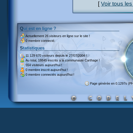
[
Voir tous le
Qui est en ligne ?
Actuellement
26 visiteurs
en ligne sur le site !
0 membre connecté.
Statistiques
11 129 670 visiteurs
depuis le 27/07/2004 !
Au total,
18845 inscrits
à la communauté Carthage !
554 visiteurs
aujourd'hui !
0 membre inscrit
aujourd'hui !
0 membre
connectés aujourd'hui !
Page générée en 0.1297s (P