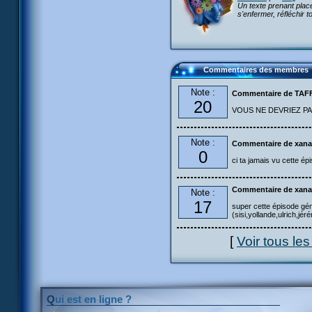
Un texte prenant place
s'enfermer, réfléchir 
Commentaires des membres
Note :
Commentaire de TA
20
VOUS NE DEVRIEZ PAS
Note :
Commentaire de xana
0
ci ta jamais vu cette épi
Commentaire de xana
Note :
17
super cette épisode gén
(sisi,yollande,ulrich,jéré
[
Voir tous le
Qui est en ligne ?