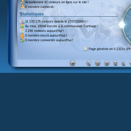
Actuellement
42 visiteurs
en ligne sur le site !
0 membre connecté.
Statistiques
11 133 175 visiteurs
depuis le 27/07/2004 !
Au total,
18846 inscrits
à la communauté Carthage !
1 246 visiteurs
aujourd'hui !
0 membre inscrit
aujourd'hui !
0 membre
connectés aujourd'hui !
Page générée en 0.1321s (P