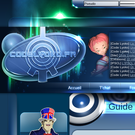
[Code Lyoko]
La 
[Code Lyoko]
Une
[Code Lyoko]
L'O
[Site]
Code Lyoko
[Créations]
10 mil
[IFSCL]
L'IFSCL 4
[Code Lyoko]
Un 
[Code Lyoko]
Le 
[Code Lyoko]
Les
Guide