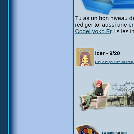
Tu as un bon niveau de
rédiger toi aussi une c
CodeLyoko.Fr
, lis les
Icer - 9/20
Clique ici pour lire sa critiq
La bulle
par
Icejj