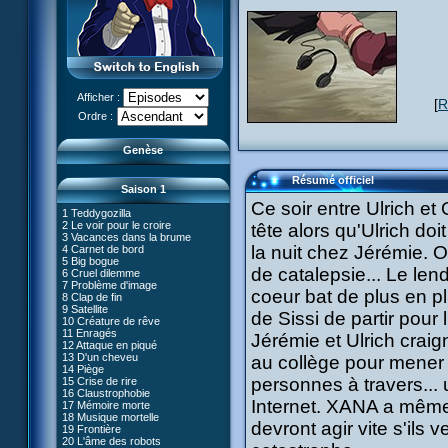
Afficher :
[
R
Le réveil de XANA (Partie 1)
Ordre :
Le réveil de XANA (Partie 2)
Genèse
Résumé officiel
Saison 1
Ce soir entre Ulrich et
1 Teddygozilla
2 Le voir pour le croire
tête alors qu'Ulrich do
3 Vacances dans la brume
la nuit chez Jérémie. 
4 Carnet de bord
27 Nouvelle donne
5 Big bogue
28 Terre inconnue
de catalepsie... Le lend
6 Cruel dilemme
29 Exploration
66 Renaissance
7 Problème d'image
30 Un grand jour
coeur bat de plus en pl
67 Mauvaise réplique
8 Clap de fin
31 Mister Pück
68 Première partie
9 Satellite
32 Saint Valentin
de Sissi de partir pour 
69 Double foyer
10 Créature de rêve
33 Mix final
70 Skidbladnir
11 Enragés
34 Chaînon manquant
Jérémie et Ulrich craig
71 Premier voyage
12 Attaque en piqué
35 Les jeux sont faits
72 Leçon de choses
13 D'un cheveu
#01 - XANA 2.0
au collège pour mener 
36 Marabounta
73 Réplika
14 Piège
#02 - Cortex
37 Intérêt commun
74 Je préfère ne pas en parler !
personnes à travers...
15 Crise de rire
#03 - Spectromania
38 Tentation
75 Corps céleste
16 Claustrophobie
#04 - Madame Einstein
39 Mauvaise conduite
76 Le lac
Internet. XANA a même r
17 Mémoire morte
#05 - Rivalité
40 Contagion
77 Torpilles virtuelles
18 Musique mortelle
#06 - Soupçons
41 Ultimatum
devront agir vite s'ils
78 Expérience
19 Frontière
#07 - Compte-à-rebours
42 Désordre
79 Arachnophobie
20 L'âme des robots
#08 - Virus
43 Mon meilleur ennemi
53 Droit au coeur