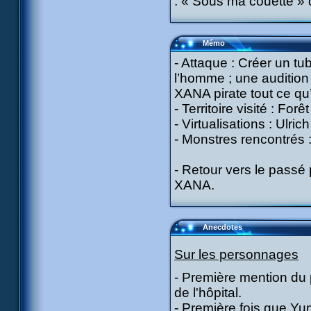
: « Sous ma couette »
Mémo
- Attaque : Créer un t
l’homme ; une auditio
XANA pirate tout ce qu’i
- Territoire visité : For
- Virtualisations : Ulric
- Monstres rencontrés :
- Retour vers le passé
XANA.
Anecdotes
Sur les personnages
- Première mention du
de l'hôpital.
- Première fois que Yum