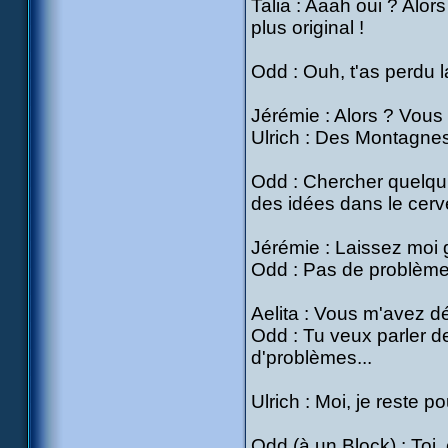
Talia : Aaah oui ? Alor
plus original !
Odd : Ouh, t'as perdu la
Jérémie : Alors ? Vou
Ulrich : Des Montagne
Odd : Chercher quelqu'
des idées dans le cerv
Jérémie : Laissez moi 
Odd : Pas de problèmes
Aelita : Vous m'avez dé
Odd : Tu veux parler d
d'problèmes...
Ulrich : Moi, je reste p
Odd (à un Block) : Toi,