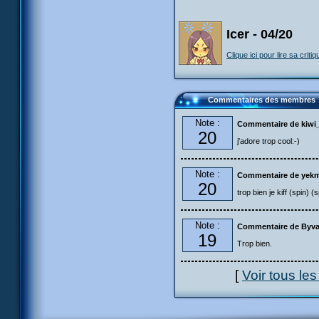
Icer - 04/20
Clique ici pour lire sa critiq
Commentaires des membres
Note :
Commentaire de kiwi
20
j'adore trop cool:-)
Note :
Commentaire de yek
20
trop bien je kiff (spin) (s
Note :
Commentaire de Byva
19
Trop bien.
[
Voir tous le