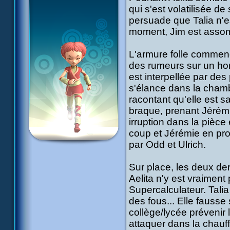
qui s'est volatilisée d
persuade que Talia n'e
moment, Jim est assom
L'armure folle commenc
des rumeurs sur un ho
est interpellée par des
s'élance dans la chambr
racontant qu'elle est 
braque, prenant Jérémi
irruption dans la pièce
coup et Jérémie en prof
par Odd et Ulrich.
Sur place, les deux der
Aelita n'y est vraiment
Supercalculateur. Talia
des fous... Elle fauss
collège/lycée prévenir l
attaquer dans la chauff