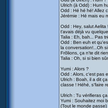
Ulrich (à Odd) : Hum h
Odd : Hé hé hé! Allez c'
Jérémie : Hé mais eu m
Odd : Hey, salut Aelita 
t'avais déjà vu quelque 
Talia : Eh, bah... Pas t
Odd : Ben euh et qu'est
la conversation!...Oh si
Frôlions, ça n'te dit rie
Talia : Oh, si si bien sûr
Yumi : Alors ?
Odd : Alors, c'est pas el
Ulrich : Boah, il a dit 
classe ! Héhé, s'faire 
Ulrich : Tu vérifieras 
Yumi : Souhaitez moi 
(Tout le monde passe)