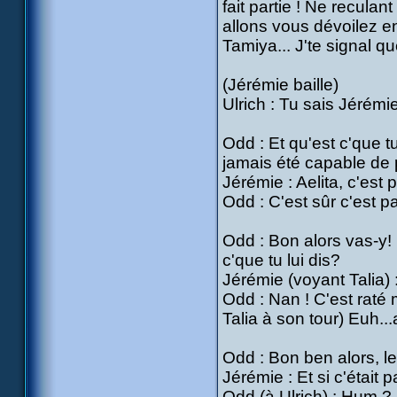
fait partie ! Ne recula
allons vous dévoilez e
Tamiya... J'te signal que
(Jérémie baille)
Ulrich : Tu sais Jérémie
Odd : Et qu'est c'que tu
jamais été capable de pa
Jérémie : Aelita, c'est p
Odd : C'est sûr c'est pa
Odd : Bon alors vas-y! I
c'que tu lui dis?
Jérémie (voyant Talia) :
Odd : Nan ! C'est raté m
Talia à son tour) Euh...a
Odd : Bon ben alors, le 
Jérémie : Et si c'était p
Odd (à Ulrich) : Hum ?