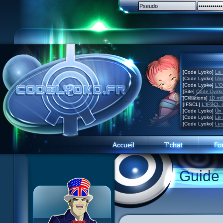
[Code Lyoko]
La 
[Code Lyoko]
Une
[Code Lyoko]
L'O
[Site]
Code Lyoko
[Créations]
10 mil
[IFSCL]
L'IFSCL 4
[Code Lyoko]
Un 
[Code Lyoko]
Le 
[Code Lyoko]
Les
Guide