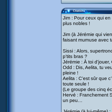
Citations
Jim : Pour ceux qui en 
plus nobles !
Jim (à Jérémie qui vien
faisant mumuse avec ta
Sissi : Alors, supertro
p’tits bras ?
Jérémie : À toi d’jouer,
Odd : Dis, Aelita, tu ve
pleine !
Aelita : C’est sûr que 
toute seule !
(Le groupe des cinq écl
Hervé : Franchement Si
un peu…
Jérémie (à lui-même) :