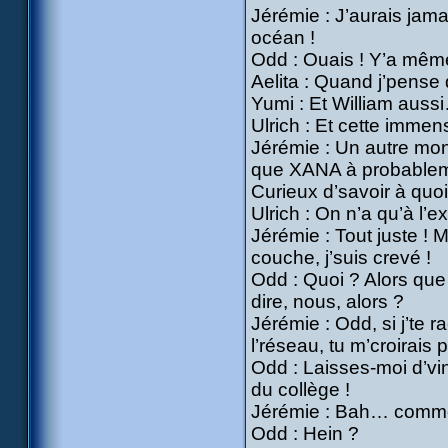
Jérémie : J’aurais jama
océan !
Odd : Ouais ! Y’a même
Aelita : Quand j’pense
Yumi : Et William auss
Ulrich : Et cette immen
Jérémie : Un autre mon
que XANA à probableme
Curieux d’savoir à quoi
Ulrich : On n’a qu’à l’ex
Jérémie : Tout juste ! M
couche, j’suis crevé !
Odd : Quoi ? Alors que 
dire, nous, alors ?
Jérémie : Odd, si j’te 
l’réseau, tu m’croirais p
Odd : Laisses-moi d’vine
du collège !
Jérémie : Bah… commen
Odd : Hein ?