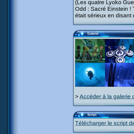
(Les quatre Lyoko Guerr
Odd : Sacré Einstein ! 
était sérieux en disant 
Galerie
>
Accéder à la galerie 
Script
Télécharger le script d