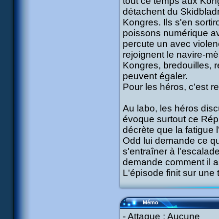
tout ce temps aux Kong
détachent du Skidbladni
Kongres. Ils s'en sort
poissons numérique ave
percute un avec violen
rejoignent le navire-mè
Kongres, bredouilles, r
peuvent égaler.
Pour les héros, c'est re
Au labo, les héros discu
évoque surtout ce Répli
décrète que la fatigue 
Odd lui demande ce qu'il
s'entraîner à l'escalade
demande comment il a 
L'épisode finit sur une
Mémo
- Attaque : Aucune