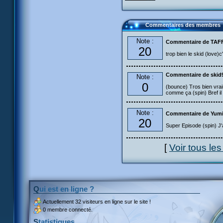
Commentaires des membres
Note :
Commentaire de TA
20
trop bien le skid (love)
Commentaire de skid
Note :
0
(bounce) Tros bien vra
comme ça (spin) Bref il n
Note :
Commentaire de Yum
20
Super Episode (spin) J'
[
Voir tous le
Qui est en ligne ?
Actuellement
32 visiteurs
en ligne sur le site !
0 membre connecté.
Statistiques