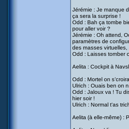
Jérémie : Je manque de
ça sera la surprise !
Odd : Bah ça tombe bien
pour aller voir ?
Jérémie : Oh attend, 
paramètres de configur
des masses virtuelles,
Odd : Laisses tomber on
Aelita : Cockpit à Nav
Odd : Mortel on s’croir
Ulrich : Ouais ben on n
Odd : Jaloux va ! Tu dis
hier soir !
Ulrich : Normal t’as tric
Aelita (à elle-même) :