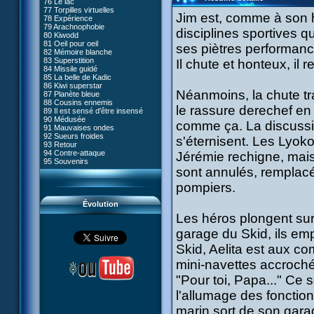
76 Le lac
#05 - Rivalité
77 Torpilles virtuelles
#06 - Soupçons
Jim est, comme à son h
78 Expérience
#07 - Compte-à-rebours
79 Arachnophobie
#08 - Virus
disciplines sportives q
80 Kiwodd
#09 - Comment tromper XANA
81 Oeil pour oeil
#10 - Le réveil du guerrier
ses piètres performanc
82 Mémoire blanche
#11 - Rendez-vous
83 Superstition
Il chute et honteux, il 
#12 - Chaos à Kadic
84 Missile guidé
#13 - Vendredi 13
85 La belle de Kadic
#14 - Intrusion
86 Kiwi superstar
#15 - Les sans-codes
Néanmoins, la chute tra
87 Planète bleue
#16 - Confusion
88 Cousins ennemis
#17 - Un avenir professionnel
le rassure derechef en lu
89 Il est sensé d'être insensé
assuré
90 Médusée
#18 - Obstination
comme ça. La discussion
91 Mauvaises ondes
#19 - Le piège
92 Sueurs froides
#20 - Espionnage
s'éternisent. Les Lyoko
93 Retour
#21 - Faux-semblants
94 Contre-attaque
Jérémie rechigne, mais
#22 - Mutinerie
95 Souvenirs
#23 - Le blues de Jérémie
sont annulés, remplacé
#24 - Paradoxe temporel
#25 - Hécatombe
pompiers.
#26 - Ultime mission
Évolution
Les héros plongent sur
garage du Skid, ils emp
Skid, Aelita est aux c
mini-navettes accroché
"Pour toi, Papa..." Ce 
l'allumage des fonction
marin sort de son gara