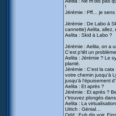
Aelita : Ne m’dis pas q
!
Jérémie : Pff… je sens q
Jérémie : De Labo à Sk
cannette) Aelita, allez,
Aelita : Skid à Labo ?
Jérémie : Aelita, on a 
C’est p’têt un problème
Aelita : Jérémie ? Le 
planté.
Jérémie : C’est la cata
votre chemin jusqu’à L
jusqu’à l’épuisement d’
Aelita : Et après ?
Jérémie : Et après ? Be
r’trouvez plongés dans
Aelita : La virtualisat
Ulrich : Génial…
Odd : Euh dis voir, Ein