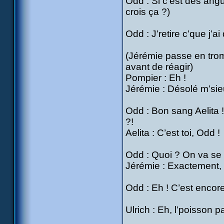
Odd : Si c’est des angu
crois ça ?)
Odd : J’retire c’que j’ai
(Jérémie passe en tro
avant de réagir)
Pompier : Eh !
Jérémie : Désolé m’sieur
Odd : Bon sang Aelita ! 
?!
Aelita : C’est toi, Odd !
Odd : Quoi ? On va se 
Jérémie : Exactement, 
Odd : Eh ! C’est encor
Ulrich : Eh, l’poisson 