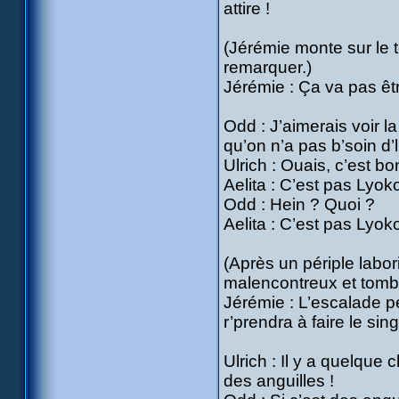
attire !
(Jérémie monte sur le 
remarquer.)
Jérémie : Ça va pas être
Odd : J’aimerais voir l
qu’on n’a pas b’soin d’l
Ulrich : Ouais, c’est b
Aelita : C’est pas Lyoko
Odd : Hein ? Quoi ?
Aelita : C’est pas Lyok
(Après un périple labori
malencontreux et tombe,
Jérémie : L’escalade peu
r’prendra à faire le sing
Ulrich : Il y a quelque
des anguilles !