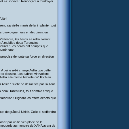
 Celui-ci innove : Renonçant à foudroyer
uite !
rend sa vieille manie de lui implanter tout
s Lyoko-guerriers en détruiront un
 s'attendre, les héros se retrouveront
NA mobilise deux Tarentules.
tualiser : Les héros ont compris que
 numérique.
propulse de toute sa force en direction
: A peine a-t-il chargé Aelita que cette
 se dessine. Les sabres virevoltent
lita a la même habileté qu'Ulrich au
 Aelita : Si elle ne désactive pas la Tour,
s deux Tarentules, tout semble critique.
alisation ! Il ignore les effets exacts que
p de grâce à Ulrich. Celle-ci s'effondre
liser par un tir bien placé de la
ière moquerie au monstre de XANA avant de