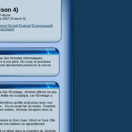
ison 4)
d Veyne
re 2007 (France 3)
tions
] [
Script
] [
Galerie
] [
Communauté
]
yokoStats
]
car des formules informatiques
tre à son père. Du coup, le proviseur
ivent absolument préserver le secret
e fois l'Ermitage. Jérémie affirme ne pas
Aelita est sceptique, car l'Ermitage a
ernières qu'elle avait prise avec son
... Ou en avait l'air du moins. Toutefois
 sont notées. Jérémie récupère donc la
ejoindre le Dom Juan, Ulrich et Yumi. Elle
 les inscriptions en agrandissant
Il se dirige dans la chambre de Jérémie.