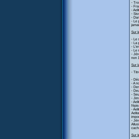
- Tro
- Fra
- Ael
- Sis
- Dan
- Le 
jamai
Sur l
- Le 
- La 
- L'e
- Le 
- Jér
non 1
Sur l
- Tit
- Déc
- A n
- Der
- Deu
- Seu
- Jim
- Ae
l'épi
- Ael
Aelit
impo
- Jér
Allus
caché
Sur l