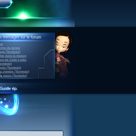
ve
inthe du temps
nage [Terminée]
able dans la maison
back de Code Lyoko
Terminée]
après [Terminée]
sa chimère [Terminée]
la raison [Terminée]