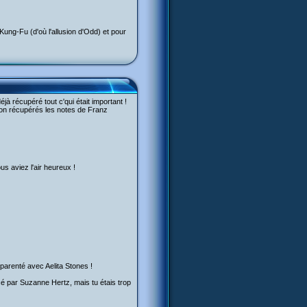
Kung-Fu (d'où l'allusion d'Odd) et pour
à récupéré tout c'qui était important !
t on récupérés les notes de Franz
us aviez l'air heureux !
parenté avec Aelita Stones !
cé par Suzanne Hertz, mais tu étais trop