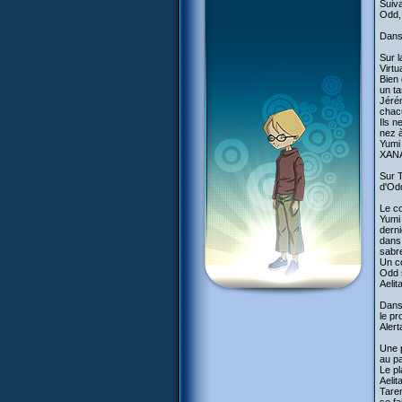
Suiva
Odd, 
Dans 
Sur l
Virtu
Bien 
un ta
Jérém
chac
Ils n
nez à
Yumi 
XANA 
Sur T
d'Odd
Le c
Yumi 
derni
dans 
sabre
Un co
Odd s
Aelit
Dans 
le pr
Alert
Une p
au pa
Le pl
Aelit
Taren