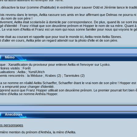
ire lui aussi atteindre et renvoyer sur Terre.
a désactive la tour (comme d'habitude) in extrémis pour sauver Odd et Jérémie lance le tradit
ois revenu dans le temps, Aelita rassure ses amis en leur affirmant que Delmas ne pourra ni l
r du nom de son père !
tivement, Aelita était scolarisée à domicile par correspondance. De plus, quand ils se sont in
é d'identité : Franz n'était que son deuxième prénom et Hopper le nom de sa mère. Quant à Ae
 Le vrai nom d'Aelita et Franz est un nom qui nous sonne familier pour nous qui voyons le gé
ie était au courant et rappelle que pour tout le monde ici, Aelita reste Aelita Stones.
 d'aller en cours, Aelita jette un regard attendri sur la photo d'elle et de son père.
Mémo
aque : Xanatification du proviseur pour enlever Aelita et l'envoyer sur Lyoko.
ritoires visités : Forêt
tualisations : Aelita ; Yumi/Ulrich
emis rencontrés : la Méduse ; Krabes (2) ; Tarentules (2)
ita se nomme en réalité Aelita Schaeffer, Schaeffer étant le vrai nom de son père ! Hopper est
 a emprunté pour changer d'identité.
prend aussi que Franz Hopper utilisait son deuxième prénom. Le premier pourrait fort bien êt
 mère d'Aelita se nomme Anthéa Hopper.
Anecdotes
les personnages
mière mention du prénom d'Anthéa, la mère d'Aelita.