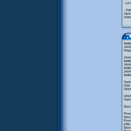
- Le 
- Od
Jacki
chant
Aelit
Jérém
Hopp
Jérém
Aelit
Jérém
Aelit
Jérém
Aelit
Yumi 
Odd :
Ulric
Ulric
Yumi 
Sissi
Provi
Sissi
Provi
p'tit
Sissi