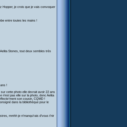
anz Hopper, je crois que je vais convoquer
ombe entre toutes les mains !
'Aelita Stones, tout deux sembles très
 ans !
 sur cette photo elle devrait avoir 22 ans
n'est pas elle sur la photo, donc Aelita
 effectiv'ment son cousin, CQMD !
 consigné dans la bibliothèque pour le
stres, mmhh je n'manqu'rais d'vous t'nir