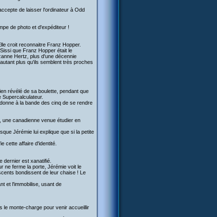
 accepte de laisser l'ordinateur à Odd
pe de photo et d'expéditeur !
Elle croit reconnaitre Franz Hopper.
 Sissi que Franz Hopper était le
zanne Hertz, plus d'une décennie
autant plus qu'ils semblent très proches
en révélé de sa boulette, pendant que
le Supercalculateur.
rdonne à la bande des cinq de se rendre
es, une canadienne venue étudier en
que Jérémie lui explique que si la petite
e cette affaire d'identité.
dernier est xanatifié.
ur ne ferme la porte, Jérémie voit le
escents bondissent de leur chaise ! Le
nt et l'immobilise, usant de
ris le monte-charge pour venir accueillir