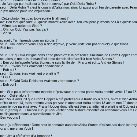
seur : Et comment as-tu eu cette photo ?
 : Je l'ai reçu par mail tout à l'heure, envoyé par Odd Della Robia !
seur : Della Robia ? c'est le cousin d'Aelita non, alors lui aussi a un lien de parenté avec Fr
ce p'tit monde pour une explication !
 Cette photo n'est pas top-secrète final'ment ?
ie: Ben tant qu'à faire vu qu'elle montre Aelita avec son vrai père je n'tiens pas à c'qu'elle t
: Même pas celles de Sissi ?
a : Oh non Odd, t'as pas fais ça ?
 Ben si !
agaçé) : Tu m'prends pour un abrutis ?
seur : Jim, calmez-vous il n'y a rien d'grave, je veux juste leur poser quelque questions !
 Euh bon !
seur : Ce qui m'a intrigué dans cette photo c'est la présence simultané de Franz Hopper et d
es alors je me suis demandé si cette demoiselle s'app'lait bien Aelita Stones !
a : Ben oui j'm'appelle Aelita Stones, je suis la fille de ...Franz et euh... Anthéa Stones !
seur : Et vous êtes vraiment canadienne ?
a : Euh oui !
seur : Et vous êtes vraiment orpheline ?
 : Oui !
seur : Et Odd Della Robia est vraiment votre cousin ?
a : Euh oui !
ie : Si je peux m'permettre monsieur l'proviseur sur cette photo Aelita semble avoir 12 ou 13
seur : Oui et alors ?
ie : Vous avez dit que Franz Hopper a été professeur à Kadic il y a 9 ans, si c'est bien Aelita
rd'hui et non 13, mais comme vous pouvez le constater Aelita a bien 13 ans et non 22 donc ce 
ucun lien de parenté avec Franz Hopper donc elle est bien canadien et orpheline et Odd est
seur (septique) : Oui bon euh, je vais vérifier cette histoire d'identité en attendant vous êtes
nt d'la journée sous la surveillance de Jim !
 Ben voyons !
seur (au téléphone) : Donc pour le consulat canadien Aelita Stones n'existe pas dans les regi
urant, merci au r'voir !
ie : Jim à côté c'est d'la limonade !