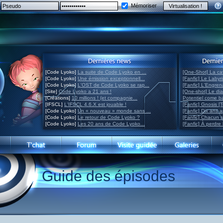
Mémoriser
[Code Lyoko]
La suite de Code Lyoko en ...
[One-Shot] La ca
[Code Lyoko]
Une émission exceptionnell...
[Fanfic] Le Labyr
[Code Lyoko]
L'OST de Code Lyoko se rap...
[Fanfic] L'Engre
[Site]
Code Lyoko a 21 ans !
[One-shot] Le di
[Créations]
10 millions ! (et compagnie...
Potentiel come 
[IFSCL]
L'IFSCL 4.6.X est jouable !
[Fanfic] Gnosis [
[Code Lyoko]
Un « nouveau » monde sans ...
[Fanfic] Dix ans 
[Code Lyoko]
Le retour de Code Lyoko ?
[Fanfic] Chacun 
[Code Lyoko]
Les 20 ans de Code Lyoko...
[Fanfic] À perdre 
Guide des épisodes