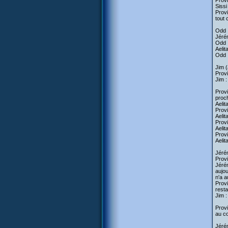
Provi
Sissi
Provi
tout 
Odd :
Jérém
Odd 
Aelit
Odd :
Jim (
Provi
Jim :
Provi
proch
Aelit
Provi
Aelit
Provi
Aelita
Provi
Aelit
Jérém
Provi
Jérém
aujou
n'a a
Provi
resta
Jim :
Provi
au co
Jérém