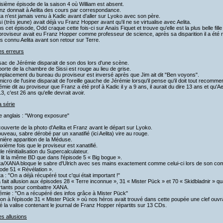
isième épisode de la saison 4 où William est absent.
nz donnait à Aelita des cours par correspondance.
ita n'est jamais venu à Kadic avant d'aller sur Lyoko avec son père.
si (très jeune) avait déjà vu Franz Hopper avant qu'il ne se virtualise avec Aelita.
s cet épisode, Odd craque cette fois-ci sur Anaïs Fiquet et trouve qu'elle est la plus belle fill
proviseur avait eu Franz Hopper comme professeur de science, après sa disparition il a été 
s connu Aelita avant son retour sur Terre.
es erreurs
sac de Jérémie disparait de son dos lors d'une scène.
porte de la chambre de Sissi est rouge au lieu de grise.
mplacement du bureau du proviseur est inversé après que Jim ait dit "Ben voyons".
micro de l'usine disparait de l'oreille gauche de Jérémie lorsqu'il pense qu'il doit tout recomm
émie dit au proviseur que Franz a été prof à Kadic il y a 9 ans, il aurait du dire 13 ans et qu'
3, c'est 26 ans qu'elle devrait avoir.
a série
re anglais : "Wrong exposure"
ouverte de la photo d'Aelita et Franz avant le départ sur Lyoko.
ouveau, sabre dérobé par un xanatifié (ici Aelita) vire au rouge.
nière apparition de la Méduse.
xième fois que le proviseur est xanatifié.
le réinitialisation du Supercalculateur.
 lit la même BD que dans l'épisode 5 « Big bogue ».
lita/XANA bloque le sabre d'Ulrich avec ses mains exactement comme celui-ci lors de son co
sode 51 « Révélation ».
ita : "On a déjà récupéré tout c'qui était important !"
a fait allusion aux épisodes 28 « Terre inconnue », 31 « Mister Pück » et 70 « Skidbladnir » q
rtants pour combattre XANA.
émie : "On a récupéré des infos grâce à Mister Pück"
ion à l'épisode 31 « Mister Pück » où nos héros avait trouvé dans cette poupée une clef ouv
 la valise contenant le journal de Franz Hopper répartits sur 13 CDs.
es allusions