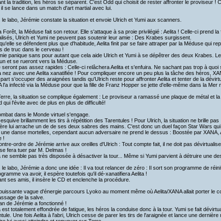
nt la tradition, les héros se séparent. C'est Odd qui choisit de rester affronter le proviseur !
il se lance dans un match d'art martial avec lui.
le labo, Jérémie constate la situation et envoie Ulrich et Yumi aux scanners.
a Forêt, la Méduse fait son retour. Elle s'attaque à sa proie privilégié : Aelita ! Celle-ci prend la f
alisés, Ulrich et Yumi ne peuvent pas soutenir leur amie : Des Krabes surgissent.
qu'elle se défendent plus que d'habitude, Aelita finit par se faire attraper par la Méduse qui rep
s de truc dans le cerveau !
ie panique sans pour autant que cela aide Ulrich et Yumi à se dépêtrer des deux Krabes. Le
un et se rueront vers la Méduse.
e seront pas assez rapides : Celle-ci relâchera Aelita et s'enfuira. Ne sachant pas trop à quoi
 nez avec une Aelita xanatifiée ! Pour compliquer encore un peu plus la tâche des héros, XA
part s'occuper des araignées tandis qu'Ulrich reste pour affronter Aelita et tenter de la dévir
l'a infecté via la Méduse pour que la fille de Franz Hopper se jette d'elle-même dans la Mer
erre, la situation se complique également : Le proviseur a ramassé une plaque de métal et la 
 qui l'évite avec de plus en plus de difficulté!
ombat dans le Monde virtuel s'engage.
esquive brillamment les tirs à répétition des Tarentules ! Pour Ulrich, la situation ne brille pas 
ère lui arrache un de de ses deux sabres des mains. C'est donc un duel façon Star Wars qui
une danse mortelles, cependant aucun adversaire ne prend le dessus : Boostée par XANA, Ae
 !
ntre-ordre de Jérémie arrive aux oreilles d'Ulrich : Tout compte fait, il ne doit pas dévirtualiser
e fera tuer par M. Delmas !
a ne semble pas très disposée à désactiver la tour... Même si Yumi parvient à détruire une de
le labo, Jérémie a donc une idée : Il va tout relancer de zéro : Il sort son programme de réiniti
ogramme va avoir, il espère toutefois qu'il dé-xanatifiera Aelita !
ant ses amis, il insère le CD et enclenche la procédure.
uissante vague d'énergie parcours Lyoko au moment même où Aelita/XANA allait porter le cou
ssage de la salve.
an de Jérémie a fonctionné !
a est totalement effondrée de fatigue, les héros la conduise donc à la tour. Yumi se fait dévirtua
tule. Une fois Aelita à l'abri, Ulrich cesse de parer les tirs de l'araignée et lance une dern