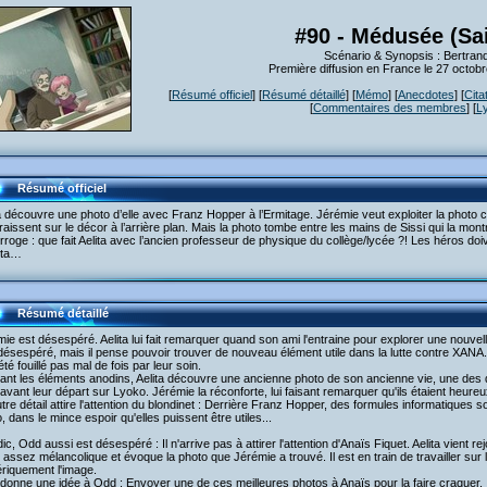
#90 - Médusée (Sa
Scénario & Synopsis : Bertran
Première diffusion en France le 27 octob
[
Résumé officiel
] [
Résumé détaillé
] [
Mémo
] [
Anecdotes
] [
Cita
[
Commentaires des membres
] [
L
Résumé officiel
a découvre une photo d’elle avec Franz Hopper à l’Ermitage. Jérémie veut exploiter la photo 
aissent sur le décor à l’arrière plan. Mais la photo tombe entre les mains de Sissi qui la mon
erroge : que fait Aelita avec l’ancien professeur de physique du collège/lycée ?! Les héros do
ita…
Résumé détaillé
ie est désespéré. Aelita lui fait remarquer quand son ami l'entraine pour explorer une nouvell
désespéré, mais il pense pouvoir trouver de nouveau élément utile dans la lutte contre XANA. 
été fouillé pas mal de fois par leur soin.
lant les éléments anodins, Aelita découvre une ancienne photo de son ancienne vie, une des d
avant leur départ sur Lyoko. Jérémie la réconforte, lui faisant remarquer qu'ils étaient heureux
tre détail attire l'attention du blondinet : Derrière Franz Hopper, des formules informatiques
, dans le mince espoir qu'elles puissent être utiles...
ic, Odd aussi est désespéré : Il n'arrive pas à attirer l'attention d'Anaïs Fiquet. Aelita vient r
ir assez mélancolique et évoque la photo que Jérémie a trouvé. Il est en train de travailler sur
riquement l'image.
donne une idée à Odd : Envoyer une de ces meilleures photos à Anaïs pour la faire craquer. 