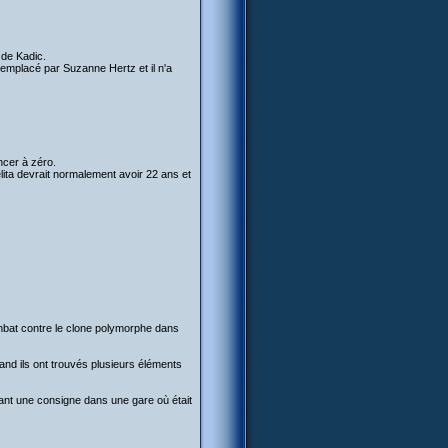
e de Kadic.
remplacé par Suzanne Hertz et il n'a
encer à zéro.
Aelita devrait normalement avoir 22 ans et
mbat contre le clone polymorphe dans
uand ils ont trouvés plusieurs éléments
rant une consigne dans une gare où était