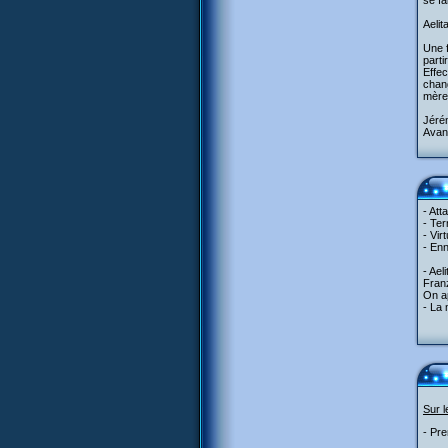
se fa
Aelit
Une f
parti
Effec
chang
mère.
Jérém
Avant
- Att
- Ter
- Vir
- Enn
- Ael
Franz
On ap
- La
Sur 
- Pre