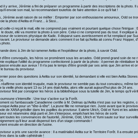
 il y arrive, Jérémie a fini de préparer un programme à partir des inscriptions de la photo. Il
qu'il envoie son mail, lui recommandant toutefois de faire attention à ce qu'il fait !
s, Jérémie avait raison de se méfier : Emporter par son enthousiasme amoureux, Odd se trom
voie la photo d'Aelita et Franz... à Sissi...
 celle-ci reçoit le mail, elle ne comprend pas vraiment et pourtant quelque chose l'intrigue : 
le doute, elle va montrer la photo à son père. Celui-ci ne comprend pas du tout. Il explique à
sseur de sciences physique de Kadic. Il disparut sans avertissement et fut remplacé par Su
avant. Le proviseur se demande alors comment il se fait qu'Aelita ait connu Franz Hopper, d'
a photo.
mande donc à Jim de lui ramener Aelita et l'expéditeur de la photo, à savoir Odd.
t d'être convoqués, les héros se promènent sous les arcades. Odd prend grand soin de ne ri
ie explique l'utilité du programme confectionné à partir de la photo : il permet de réinitialiser 
asse ensuite aux aveux ! Il n'a pas le temps d'être grondé par ses amis que Jim arrive et o
le bureau du proviseur.
rnier pose des questions à Aelita sur son identité, lui demandant si elle est bien Aelita Ston
ce.
a réaffirme son identité truquée, mais le proviseur ne semble pas du tout convaincu, même lors
 de la vieille photo ayant 13 ou 14 ans était Aelita, alors elle aurait aujourd'hui plus de 24 ans.
oviseur finit par consigner les héros à la bibliothèque sous la tutelle de Jim, le temps qu'il vérifi
oumoune s'intensifie : Une tour s'active sur la Forêt.
ment où l'ambassade Canadienne certifie à M. Delmas qu'Aelita n'est pas sur les registre, ce 
nvoque Aelita pour un "tête-à-tête". La jeune fille ne remarque rien. Juste avant que le provise
le de XANA grésiller dans les pupilles du proviseur. Il alerte Ulrich, Odd et Yumi et les adol
seur est néanmoins déjà parti et Jim s'interpose, empêchant les héros de sortir.
ant toutes les convenances de l'autorité, Jérémie, Odd, Ulrich et Yumi saute sur leur surveilla
eignement qu'il leur avait dispensé lors d'un stage commando !
artent ensuite en direction de l'usine.
oviseur a pris une sacrée avance : Il a matérialisé Aelita sur le Territoire Forêt. Il a ensuite p
éros dans la salle cathédrale !