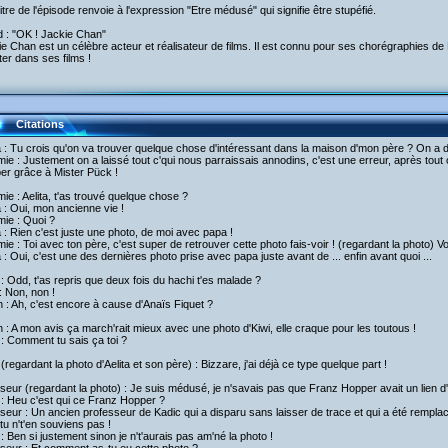
titre de l'épisode renvoie à l'expression "Etre médusé" qui signifie être stupéfié.
d : "OK ! Jackie Chan"
e Chan est un célèbre acteur et réalisateur de films. Il est connu pour ses chorégraphies de 
er dans ses films !
Citations
a : Tu crois qu'on va trouver quelque chose d'intéressant dans la maison d'mon père ? On a déj
ie : Justement on a laissé tout c'qui nous parraissais annodins, c'est une erreur, après tou
er grâce à Mister Pück !
ie : Aelita, t'as trouvé quelque chose ?
a : Oui, mon ancienne vie !
ie : Quoi ?
a : Rien c'est juste une photo, de moi avec papa !
ie : Toi avec ton père, c'est super de retrouver cette photo fais-voir ! (regardant la photo) Vo
a : Oui, c'est une des dernières photo prise avec papa juste avant de ... enfin avant quoi ...
: Odd, t'as repris que deux fois du hachi t'es malade ?
 Non, non !
h : Ah, c'est encore à cause d'Anaïs Fiquet ?
h : A mon avis ça march'rait mieux avec une photo d'Kiwi, elle craque pour les toutous !
: Comment tu sais ça toi ?
 (regardant la photo d'Aelita et son père) : Bizzare, j'ai déjà ce type quelque part !
seur (regardant la photo) : Je suis médusé, je n'savais pas que Franz Hopper avait un lien d'
 : Heu c'est qui ce Franz Hopper ?
seur : Un ancien professeur de Kadic qui a disparu sans laisser de trace et qui a été rempla
e tu n't'en souviens pas !
 : Ben si justement sinon je n't'aurais pas am'né la photo !