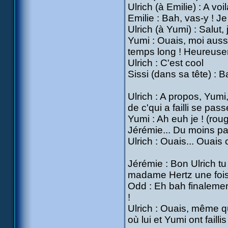
Ulrich (à Emilie) : A v
Emilie : Bah, vas-y ! Je
Ulrich (à Yumi) : Salut, 
Yumi : Ouais, moi auss
temps long ! Heureuse
Ulrich : C'est cool
Sissi (dans sa tête) : 
Ulrich : A propos, Yumi
de c'qui a failli se passe
Yumi : Ah euh je ! (rou
Jérémie... Du moins pas
Ulrich : Ouais... Ouais 
Jérémie : Bon Ulrich tu
madame Hertz une fois
Odd : Eh bah finalemen
!
Ulrich : Ouais, même q
où lui et Yumi ont fail