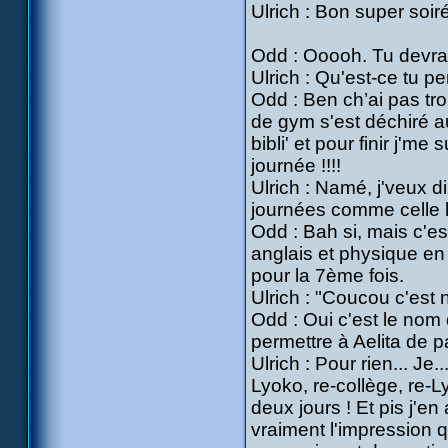
Ulrich : Bon super soir
Odd : Ooooh. Tu devrai
Ulrich : Qu'est-ce tu p
Odd : Ben ch’ai pas tro
de gym s'est déchiré au
bibli' et pour finir j'm
journée !!!!
Ulrich : Namé, j'veux di
journées comme celle 
Odd : Bah si, mais c'es
anglais et physique en
pour la 7ème fois.
Ulrich : "Coucou c'est
Odd : Oui c'est le nom 
permettre à Aelita de 
Ulrich : Pour rien... Je.
Lyoko, re-collège, re-
deux jours ! Et pis j'en
vraiment l'impression qu