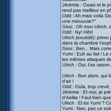
Jérémie : Ouais et le pi
rend pas meilleur en p
Odd : Ah mais voila Sissi
une minuuute?"
Sissi : Oh mon Ulrich, 
Odd : Ny! Hihi!
Ulrich (excédé): primo j
dans ta chambre t'expl
Sissi : Ben... Mais com
Yumi : Euh au fait ! L
les mêmes attaques de
Ulrich : Oui, t'as raison.
Ulrich : Bon alors, qui 
d'air !
Odd : Oula, trop crevé, 
Jérémie : Et moi, je pr
d'Aelita ! Faut bien que 
Ulrich : Et toi Yumi ? Ca 
Yumi : Nan, pas ce soir, 