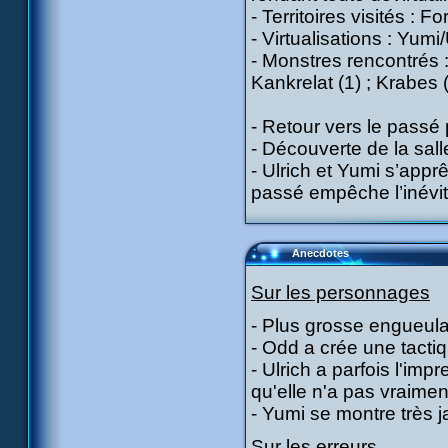
- Territoires visités : Fo
- Virtualisations : Yum
- Monstres rencontrés :
Kankrelat (1) ; Krabes 
- Retour vers le passé 
- Découverte de la sall
- Ulrich et Yumi s’appr
passé empêche l’inévit
Anecdotes
Sur les personnages
- Plus grosse engueulad
- Odd a crée une tact
- Ulrich a parfois l'impr
qu'elle n'a pas vraime
- Yumi se montre très j
Sur les erreurs