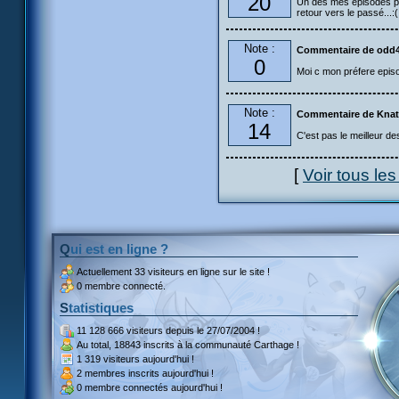
20
Un des mes épisodes pré
retour vers le passé...:(
Note :
Commentaire de odd
0
Moi c mon préfere epis
Note :
Commentaire de Kna
14
C'est pas le meilleur de
[
Voir tous le
Qui est en ligne ?
Actuellement
33 visiteurs
en ligne sur le site !
0 membre connecté.
Statistiques
11 128 666 visiteurs
depuis le 27/07/2004 !
Au total,
18843 inscrits
à la communauté Carthage !
1 319 visiteurs
aujourd'hui !
2 membres inscrits
aujourd'hui !
0 membre
connectés aujourd'hui !