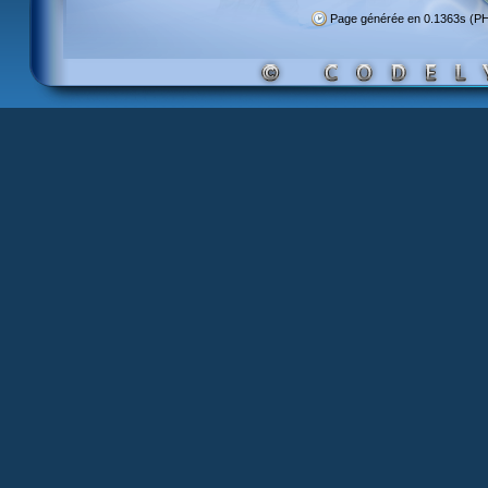
Page générée en 0.1363s (P