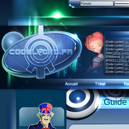
[Code Lyoko]
La 
[Code Lyoko]
Une
[Code Lyoko]
L'O
[Site]
Code Lyoko
[Créations]
10 mil
[IFSCL]
L'IFSCL 4
[Code Lyoko]
Un 
[Code Lyoko]
Le 
[Code Lyoko]
Les
Guide