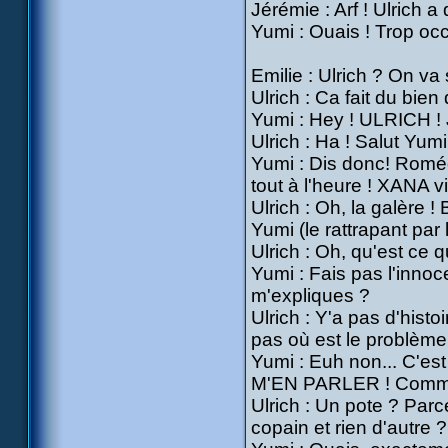
Jérémie : Arf ! Ulrich 
Yumi : Ouais ! Trop occ
Emilie : Ulrich ? On v
Ulrich : Ca fait du bie
Yumi : Hey ! ULRICH ! 
Ulrich : Ha ! Salut Yu
Yumi : Dis donc! Roméo
tout à l'heure ! XANA vi
Ulrich : Oh, la galère ! 
Yumi (le rattrapant par 
Ulrich : Oh, qu'est ce q
Yumi : Fais pas l'innoce
m'expliques ?
Ulrich : Y'a pas d'histoi
pas où est le problème
Yumi : Euh non... C'
M'EN PARLER ! Comme à
Ulrich : Un pote ? Parc
copain et rien d'autre ?