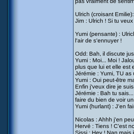
pas vraiment de sentim
Ulrich (croisant Emilie)
Jim : Ulrich ! Si tu veux
Yumi (pensante) : Ulrich
l'air de s'ennuyer !
Odd: Bah, il discute jus
Yumi : Moi... Moi ! Jalo
plus que lui et elle est
Jérémie : Yumi, TU as 
Yumi : Oui peut-être mai
Enfin j'veux dire je sui
Jérémie : Bah tu sais..
faire du bien de voir une
Yumi (hurlant) : J'en fai
Nicolas : Ahhh j'en peux
Hervé : Tiens ! C'est n
Sissi : Hey ! Nan mais je