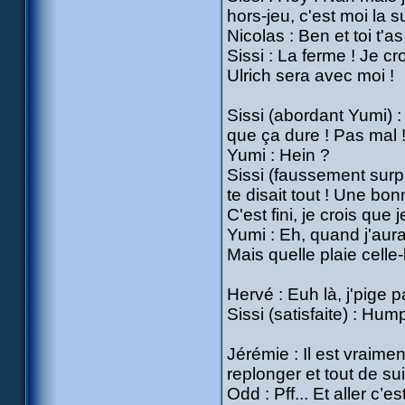
hors-jeu, c'est moi la 
Nicolas : Ben et toi t'as
Sissi : La ferme ! Je cr
Ulrich sera avec moi !
Sissi (abordant Yumi) 
que ça dure ! Pas mal 
Yumi : Hein ?
Sissi (faussement surpr
te disait tout ! Une bon
C'est fini, je crois que 
Yumi : Eh, quand j'aurai
Mais quelle plaie celle-l
Hervé : Euh là, j'pige p
Sissi (satisfaite) : Hum
Jérémie : Il est vraime
replonger et tout de sui
Odd : Pff... Et aller c