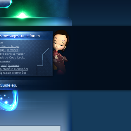
ve
inthe du temps
nage [Terminée]
able dans la maison
back de Code Lyoko
Terminée]
après [Terminée]
sa chimère [Terminée]
la raison [Terminée]