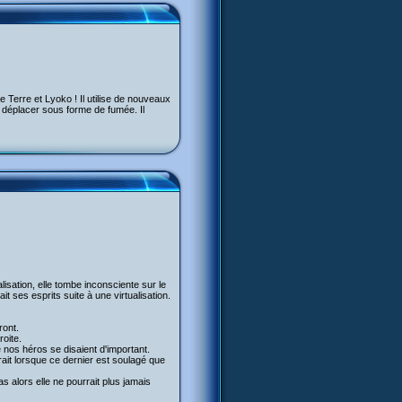
e Terre et Lyoko ! Il utilise de nouveaux
e déplacer sous forme de fumée. Il
isation, elle tombe inconsciente sur le
 ses esprits suite à une virtualisation.
ront.
roite.
e nos héros se disaient d'important.
parait lorsque ce dernier est soulagé que
as alors elle ne pourrait plus jamais