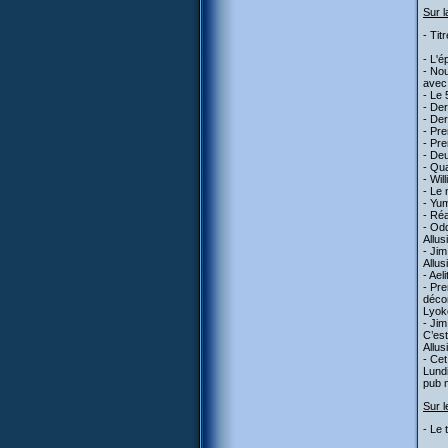
Sur l
- Tit
- L'
- Nou
avec 
- Le 
- Der
- Der
- Pre
- Pre
- De
- Qua
- Wil
- Le 
- Yum
- Réa
- Odd
Allus
- Jim
Allus
- Ael
- Pre
décor
Lyok
- Jim
C’est
Allus
- Cet
Lundi
pub m
Sur l
- Le 