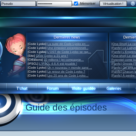
Mémoriser
[Code Lyoko]
La suite de Code Lyoko en ...
[One-Shot] La ca
[Code Lyoko]
Une émission exceptionnell...
[Fanfic] Le Labyr
[Code Lyoko]
L'OST de Code Lyoko se rap...
[Fanfic] L'Engre
[Site]
Code Lyoko a 21 ans !
[One-shot] Le di
[Créations]
10 millions ! (et compagnie...
Potentiel come 
[IFSCL]
L'IFSCL 4.6.X est jouable !
[Fanfic] Gnosis [
[Code Lyoko]
Un « nouveau » monde sans ...
[Fanfic] Dix ans 
[Code Lyoko]
Le retour de Code Lyoko ?
[Fanfic] Chacun 
[Code Lyoko]
Les 20 ans de Code Lyoko...
[Fanfic] À perdre 
Guide des épisodes