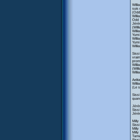
Willi
suis 
(Odd 
Willi
Odd :
Jérém
(Will
Willi
Yumi 
Willi
Yumi 
Willi
Sissi
vraim
prom
Willi
(Will
Willi
Aelit
Willi
(Le 
Sissi
quand
Jérém
Sissi
Jérém
Milly
Sissi
Mill
Milly
Tamia
Sissi