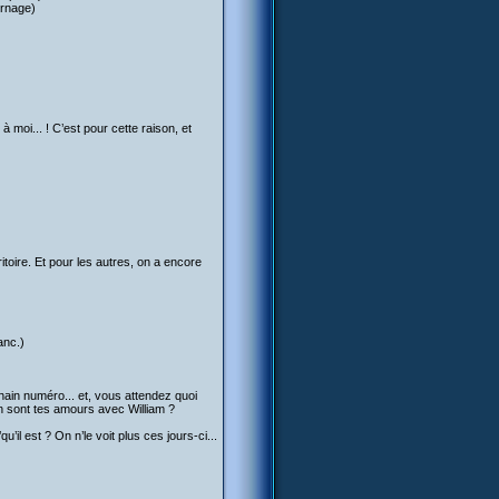
urnage)
à moi... ! C’est pour cette raison, et
toire. Et pour les autres, on a encore
anc.)
chain numéro... et, vous attendez quoi
n sont tes amours avec William ?
u’il est ? On n’le voit plus ces jours-ci...