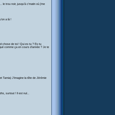
. le trou noir, jusqu’à c’matin où j’me
’on a là !
nd-chose de toi ! Qui es-tu ? Es-tu
barqué comme ça en cours d’année ? Je te
y et Tamia) J’imagine la tête de Jérémie
s, surtout ! Il est nul...