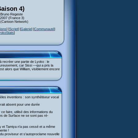
Saison 4)
: Bruno Regeste
 2007 (France 3)
7 (Cartoon Network)
tions
] [
Script
] [
Galerie
] [
Communauté
]
yokoStats
]
recréer une partie de Lyoko : le
ureusement, car Sissi —qui a pris la
st alors que William, visiblement encore
èles inventions : son synthétiseur vocal
serait absent pour une durée
ce faire, utilisé des informations du
es de Surface ne se sont pas ré-
lly et Tamiya n'a pas cessé et a même
nente !
 du proviseur et s'autoproclame nouvelle