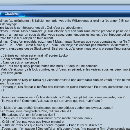
Citations
lmas (au téléphone) : Si j’ai bien compris, votre fils William vous à rejoint à l’étranger ? Et s
ur de voyage.
ie (avec le synthétiseur vocal) : Oui, c’est ça, absolument.
lmas : Parfait. Mais à vrai dire, je suis étonné qu’il soit parti sans même prendre la peine de 
ie : Il a... agi sur un coup de tête, vous savez comment son les jeunes, c’est l’époque qui v
otre fille Sissi aurait pu en faire autant.
lmas : C’est fort probable, oui... hum ? Mais... mais j’ignorais que vous connaissiez ma fille 
ie : Euh... héhé... c’est-à-dire que... hum... en fait je n’la connais pas vraiment, évidemmen
uvent, c’est sans cesse Sissi par-ci, Sissi par-là, qu’à force, nous avons presque l’impression
a : Jérémie et moi on est en train d’recréer Lyoko !
 Ça va prendre des siècles !
a : Nan, ce soir on se lance !
ie : Faut dire qu’on y passe toutes nos nuits ! Et depuis une semaine !
 Aah, c’était pour ça le look zombie, les ch’veux en pétard, et les valises sous les yeux, moi j
, j’en étais jaloux !
h (en parlant de Milly et Tamia qui viennent d’aller à une autre table d’un air vexé) : Elles te fon
ie : À ton avis ?
 Remarque, t’as filé par la fenêtre des toilettes en pleine interview ! Pour des journalistes de
t !
: Alors c’est terminé les « Échos de Kadic » ? Bah, c’est plutôt une bonne nouvelle, non ?!
 Tu veux rire ? Comment j’vais savoir qui sort avec qui, moi, maint’nant ?
 : Mais d’un autre côté, le printemps est une période vachement sympa, avoue !
as : Ouais, mais moi j’préfère l’été, fait plus chaud !
 : Eh, baissez d’un ton, j’n’entends rien !
 : Si tu veux entendre vaudrait mieux qu’on monte d’un ton, non ?
 : Crétin, c’n’est pas vous que j’veux entendre !
h : Odd, ne m’dis pas que tu as encore regardé « Paco le roi du disco » ?
 J’peux pas m’en passer ! Dès qu’j’ai un p’tit coup d’mou, j’me passe le film ! J'comprends pas