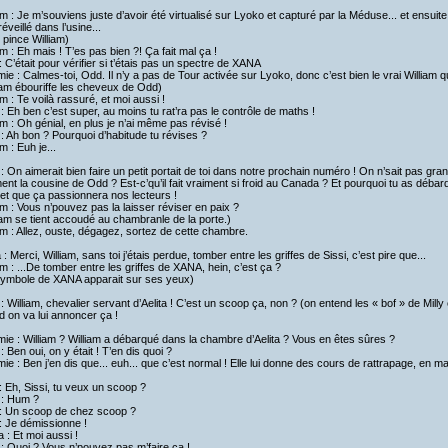
am : Je m’souviens juste d’avoir été virtualisé sur Lyoko et capturé par la Méduse... et ensuite..
réveillé dans l’usine...
pince William)
am : Eh mais ! T’es pas bien ?! Ça fait mal ça !
 C’était pour vérifier si t’étais pas un spectre de XANA
ie : Calmes-toi, Odd. Il n’y a pas de Tour activée sur Lyoko, donc c’est bien le vrai William qu
iam ébouriffe les cheveux de Odd)
am : Te voilà rassuré, et moi aussi !
: Eh ben c’est super, au moins tu rat’ra pas le contrôle de maths !
am : Oh génial, en plus je n’ai même pas révisé !
: Ah bon ? Pourquoi d’habitude tu révises ?
am : Euh je...
 : On aimerait bien faire un petit portait de toi dans notre prochain numéro ! On n’sait pas gra
ent la cousine de Odd ? Est-c’qu’il fait vraiment si froid au Canada ? Et pourquoi tu as dé
et que ça passionnera nos lecteurs !
am : Vous n’pouvez pas la laisser réviser en paix ?
iam se tient accoudé au chambranle de la porte.)
am : Allez, ouste, dégagez, sortez de cette chambre.
a : Merci, William, sans toi j’étais perdue, tomber entre les griffes de Sissi, c’est pire que...
am : ...De tomber entre les griffes de XANA, hein, c’est ça ?
symbole de XANA apparait sur ses yeux)
 : William, chevalier servant d’Aelita ! C’est un scoop ça, non ? (on entend les « bof » de Mill
 on va lui annoncer ça !
ie : William ? William a débarqué dans la chambre d’Aelita ? Vous en êtes sûres ?
 : Ben oui, on y était ! T’en dis quoi ?
ie : Ben j’en dis que... euh... que c’est normal ! Elle lui donne des cours de rattrapage, en math
 : Eh, Sissi, tu veux un scoop ?
 : Hum ?
y : Un scoop de chez scoop ?
 : Je démissionne !
 : Et moi aussi !
 : Quoi ? Vous n’pouvez pas m’faire ça !