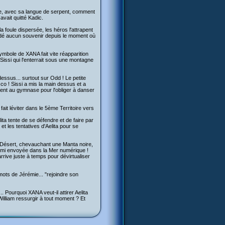
nde, avec sa langue de serpent, comment
avait quitté Kadic.
 la foule dispersée, les héros l'attrapent
ardé aucun souvenir depuis le moment où
symbole de XANA fait vite réapparition
 Sissi qui l'enterrait sous une montagne
essus... surtout sur Odd ! Le petite
sco ! Sissi a mis la main dessus et a
cent au gymnase pour l'obliger à danser
fait léviter dans le 5ème Territoire vers
ta tente de se défendre et de faire par
t les tentatives d'Aelita pour se
re Désert, chevauchant une Manta noire,
 Yumi envoyée dans la Mer numérique !
rrive juste à temps pour dévirtualiser
mots de Jérémie... "rejoindre son
 Pourquoi XANA veut-il attirer Aelita
illiam ressurgir à tout moment ? Et