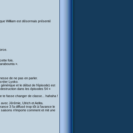
 que William est désormais présenté
force.
ette fois.
Marabounta ».
romesse de ne pas en parler.
ecréer Lyoko.
 générique et le début de l'épisode) est
 destruction dans les épisodes 54 «
 je te fasse changer de classe... hahaha !
 avec Jérémie, Ulrich et Aelita.
ance 3 l'a diffusé trop tôt à l'avance le
s saisons n'importe comment et mit une