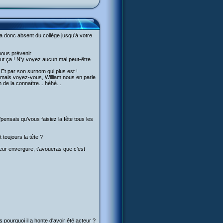
era donc absent du collège jusqu’à votre
nous prévenir.
eut ça ! N’y voyez aucun mal peut-être
? Et par son surnom qui plus est !
t, mais voyez-vous, William nous en parle
 de la connaître... héhé...
’pensais qu’vous faisiez la fête tous les
t toujours la tête ?
 leur envergure, t’avoueras que c’est
 pourquoi il a honte d'avoir été acteur ?