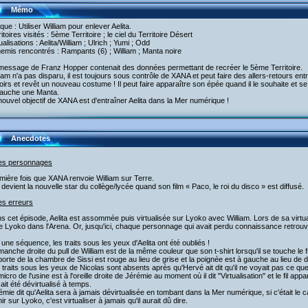
Mémo
aque : Utiliser William pour enlever Aelita.
ritoires visités : 5ème Territoire ; le ciel du Territoire Désert
tualisations : Aelita/William ; Ulrich ; Yumi ; Odd
emis rencontrés : Rampants (6) ; William ; Manta noire
 message de Franz Hopper contenait des données permettant de recréer le 5ème Territoire.
liam n'a pas disparu, il est toujours sous contrôle de XANA et peut faire des allers-retours entr
irs et revêt un nouveau costume ! Il peut faire apparaître son épée quand il le souhaite et s
auche une Manta.
nouvel objectif de XANA est d'entraîner Aelita dans la Mer numérique !
Anecdotes
les personnages
mière fois que XANA renvoie William sur Terre.
 devient la nouvelle star du collège/lycée quand son film « Paco, le roi du disco » est diffusé.
es erreurs
s cet épisode, Aelita est assommée puis virtualisée sur Lyoko avec William. Lors de sa virtual
e Lyoko dans l'Arena. Or, jusqu'ici, chaque personnage qui avait perdu connaissance retrouvait
 une séquence, les traits sous les yeux d'Aelita ont été oubliés !
manche droite du pull de William est de la même couleur que son t-shirt lorsqu'il se touche le f
porte de la chambre de Sissi est rouge au lieu de grise et la poignée est à gauche au lieu de d
 traits sous les yeux de Nicolas sont absents après qu'Hervé ait dit qu'il ne voyait pas ce qu
micro de l'usine est à l'oreille droite de Jérémie au moment où il dit "Virtualisation" et le fil ap
ait été dévirtualisé à temps.
émie dit qu'Aelita sera à jamais dévirtualisée en tombant dans la Mer numérique, si c'était le c
ir sur Lyoko, c'est virtualiser à jamais qu'il aurait dû dire.