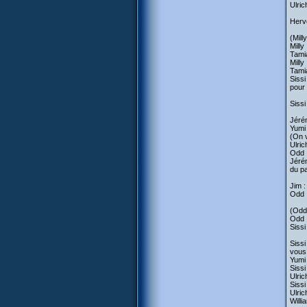
Ulric
Hervé
(Mill
Milly
Tamia
Milly
Tamia
Sissi
pour 
Sissi
Jérém
Yumi 
(On v
Ulric
Odd :
Jérém
du pa
Jim :
Odd :
(Odd 
Odd :
Sissi
Sissi
vous 
Yumi 
Sissi
Ulric
Sissi
Ulric
Willi