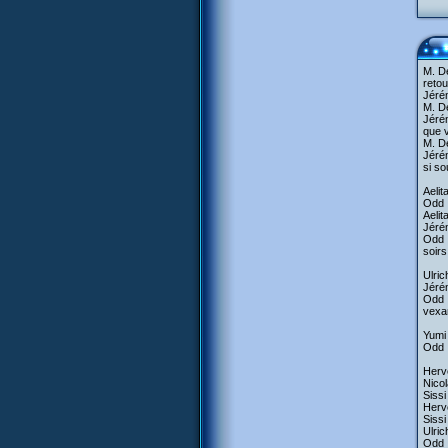
M. De
reto
Jérém
M. De
Jérém
que v
M. De
Jérém
si so
Aelit
Odd :
Aelit
Jérém
Odd :
soirs
Ulric
Jérém
Odd :
vexan
Yumi 
Odd :
Hervé
Nicol
Sissi
Hervé
Sissi
Ulric
Odd :