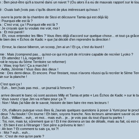
h : Ben peut-être qu'il a tourné dans un navet ? (Ou alors il a eu de mauvais rapport sur le to
 : Ouais bah j’vois pas c’qu’ils disent de plus intéressant qu’nous !
y ouvre la porte de la chambre de Sissi et découvre Tamia qui est déjà là)
 : Pourquoi elle est là ?
 : C’est vrai, ça ! Pourquoi elle est là ?
 : Je croyais que tu voulais me voir, moi !
 : Et moi pareil !
 : Eh, vous entendez les filles ? Vous êtes déjà d’accord sur quelque chose... et tout ça grâce 
le bien des « Échos de Kadic » que j’ai décidé d’en reprendre la direction !
 : Erreur, la classe biberon, un scoop, j’en ai un ! Et ça, c’est du lourd !
ie : Mais j’comprend pas... qu’est-ce qui m’a prit de m’croire capable de recréer Lyoko ?
: Eh attendez ! Là, regardez !
oit le noyau du 5ème Territoire se reformer)
h : Waw, trop fort ! Ça a marché !
 Aelita, Jérémie ! Vous êtes des dieux !
ie : Des demi-dieux. Et encore. Pour l’instant, nous n’avons réussi qu’à recréer le 5ème Terri
in sur la planche !
 C’est quoi ça !
 Euh... ben j’sais pas moi... un journal à l’envers ?
arrive devant le banc où sont assises Milly et Tamia et jette « Les Échos de Kadic » sur le b
 Vous savez c’que Jim va m’faire pour ça ?!
 : Non ! Mais j’ai hâte de le savoir, histoire de bien faire rire mes lecteurs !
 : Oh, d’ailleurs puisque vous êtes là, j’aurais quelques questions à poser à Yumi pour le pro
deux ? Au boulot ! On tourne ! Eh bien, soyons franche. Nos lecteurs aimeraient savoir où e
: Euh... William... euh... et moi... mais euh... je... je vois pas du tout d’quoi tu parles !
 : Toi, non, mais lui, sûrement que si ! Et il me donnera un tas de détails, mais au fait, où est-c’q
h : Eh bien il est à l’étranger ! Son père a prévenu le tien !
 : Ah bon ? Et comment tu sais ça, toi ?!
h : Moi ? euh... euh...
am : C’est de moi qu’on parle ?