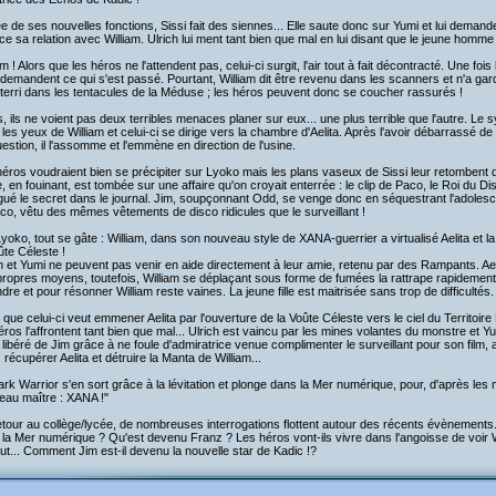
 de ses nouvelles fonctions, Sissi fait des siennes... Elle saute donc sur Yumi et lui dema
e sa relation avec William. Ulrich lui ment tant bien que mal en lui disant que le jeune homme 
am ! Alors que les héros ne l'attendent pas, celui-ci surgit, l'air tout à fait décontracté. Une fois
i demandent ce qui s'est passé. Pourtant, William dit être revenu dans les scanners et n'a g
atterri dans les tentacules de la Méduse ; les héros peuvent donc se coucher rassurés !
, ils ne voient pas deux terribles menaces planer sur eux... une plus terrible que l'autre. Le 
les yeux de William et celui-ci se dirige vers la chambre d'Aelita. Après l'avoir débarrassé de
estion, il l'assomme et l'emmène en direction de l'usine.
éros voudraient bien se précipiter sur Lyoko mais les plans vaseux de Sissi leur retombent d
, en fouinant, est tombée sur une affaire qu'on croyait enterrée : le clip de Paco, le Roi du Di
gué le secret dans le journal. Jim, soupçonnant Odd, se venge donc en séquestrant l'adoles
sco, vêtu des mêmes vêtements de disco ridicules que le surveillant !
yoko, tout se gâte : William, dans son nouveau style de XANA-guerrier a virtualisé Aelita et la 
ûte Céleste !
h et Yumi ne peuvent pas venir en aide directement à leur amie, retenu par des Rampants. Aeli
ropres moyens, toutefois, William se déplaçant sous forme de fumées la rattrape rapidement e
dre et pour résonner William reste vaines. La jeune fille est maitrisée sans trop de difficultés.
 que celui-ci veut emmener Aelita par l'ouverture de la Voûte Céleste vers le ciel du Territoi
éros l'affrontent tant bien que mal... Ulrich est vaincu par les mines volantes du monstre et
libéré de Jim grâce à ne foule d'admiratrice venue complimenter le surveillant pour son film, a
 récupérer Aelita et détruire la Manta de William...
rk Warrior s'en sort grâce à la lévitation et plonge dans la Mer numérique, pour, d'après les 
eau maître : XANA !"
tour au collège/lycée, de nombreuses interrogations flottent autour des récents évènements...
la Mer numérique ? Qu'est devenu Franz ? Les héros vont-ils vivre dans l'angoisse de voir W
ut... Comment Jim est-il devenu la nouvelle star de Kadic !?