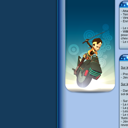
- Att
- Ter
- Vir
- Enn
- Le
- Wil
pouvo
chev
- Le 
Sur 
- Pre
- Jim
Sur l
- Dan
sol d
- Sur
- La 
- La 
- Les
- Le 
Yumi 
- Jér
reven