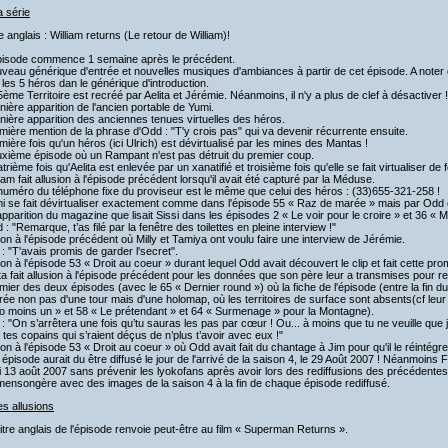
a série
re anglais : William returns (Le retour de William)!
épisode commence 1 semaine après le précédent.
veau générique d'entrée et nouvelles musiques d'ambiances à partir de cet épisode. A noter
les 5 héros dan le générique d'introduction.
5ème Territoire est recréé par Aelita et Jérémie. Néanmoins, il n'y a plus de clef à désactiver !
nière apparition de l'ancien portable de Yumi.
nière apparition des anciennes tenues virtuelles des héros.
mière mention de la phrase d'Odd : "T'y crois pas" qui va devenir récurrente ensuite.
mière fois qu'un héros (ici Ulrich) est dévirtualisé par les mines des Mantas !
uxième épisode où un Rampant n'est pas détruit du premier coup.
trième fois qu'Aelita est enlevée par un xanatifié et troisième fois qu'elle se fait virtualiser de 
liam fait allusion à l'épisode précédent lorsqu'il avait été capturé par la Méduse.
numéro du téléphone fixe du proviseur est le même que celui des héros : (33)655-321-258 !
i se fait dévirtualiser exactement comme dans l'épisode 55 « Raz de marée » mais par Odd c
pparition du magazine que lisait Sissi dans les épisodes 2 « Le voir pour le croire » et 36 « 
 : "Remarque, t’as filé par la fenêtre des toilettes en pleine interview !"
ion à l'épisode précédent où Milly et Tamiya ont voulu faire une interview de Jérémie.
 : "T'avais promis de garder l'secret".
ion à l'épisode 53 « Droit au coeur » durant lequel Odd avait découvert le clip et fait cette p
ita fait allusion à l'épisode précédent pour les données que son père leur a transmises pour r
mier des deux épisodes (avec le 65 « Dernier round ») où la fiche de l'épisode (entre la fin du
ée non pas d'une tour mais d'une holomap, où les territoires de surface sont absents(cf leur
o moins un » et 58 « Le prétendant » et 64 « Surmenage » pour la Montagne).
 : "On s’arrêtera une fois qu’tu sauras les pas par cœur ! Ou... à moins que tu ne veuille que
 tes copains qui s’raient déçus de n’plus t’avoir avec eux !"
ion à l'épisode 53 « Droit au coeur » où Odd avait fait du chantage à Jim pour qu'il le réintégre
 épisode aurait du être diffusé le jour de l'arrivé de la saison 4, le 29 Août 2007 ! Néanmoins Fr
 13 août 2007 sans prévenir les lyokofans après avoir lors des rediffusions des précédente
ensongère avec des images de la saison 4 à la fin de chaque épisode rediffusé.
es allusions
titre anglais de l'épisode renvoie peut-être au film « Superman Returns ».