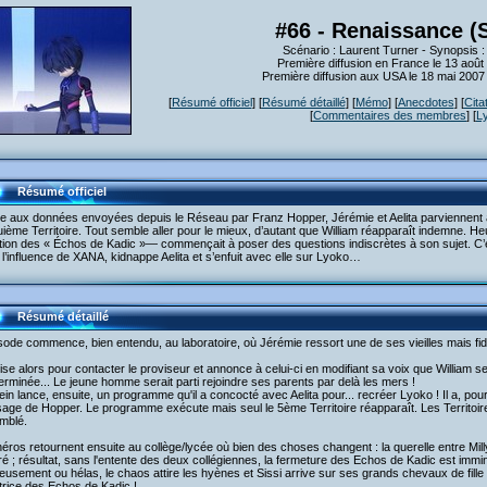
#66 - Renaissance (
Scénario : Laurent Turner - Synopsis 
Première diffusion en France le 13 août
Première diffusion aux USA le 18 mai 200
[
Résumé officiel
] [
Résumé détaillé
] [
Mémo
] [
Anecdotes
] [
Cita
[
Commentaires des membres
] [
L
Résumé officiel
e aux données envoyées depuis le Réseau par Franz Hopper, Jérémie et Aelita parviennent à 
ième Territoire. Tout semble aller pour le mieux, d’autant que William réapparaît indemne. He
tion des « Échos de Kadic »— commençait à poser des questions indiscrètes à son sujet. C’e
l’influence de XANA, kidnappe Aelita et s’enfuit avec elle sur Lyoko…
Résumé détaillé
sode commence, bien entendu, au laboratoire, où Jérémie ressort une de ses vieilles mais fid
utilise alors pour contacter le proviseur et annonce à celui-ci en modifiant sa voix que William 
erminée... Le jeune homme serait parti rejoindre ses parents par delà les mers !
ein lance, ensuite, un programme qu'il a concocté avec Aelita pour... recréer Lyoko ! Il a, pour 
ge de Hopper. Le programme exécute mais seul le 5ème Territoire réapparaît. Les Territoir
mblé.
éros retournent ensuite au collège/lycée où bien des choses changent : la querelle entre Mi
é ; résultat, sans l'entente des deux collégiennes, la fermeture des Echos de Kadic est immi
usement ou hélas, le chaos attire les hyènes et Sissi arrive sur ses grands chevaux de fille
trice des Echos de Kadic !