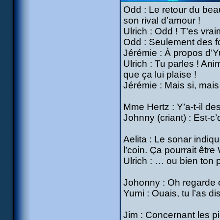
Odd : Le retour du beau
son rival d’amour !
Ulrich : Odd ! T’es vrai
Odd : Seulement des foi
Jérémie : À propos d’Yu
Ulrich : Tu parles ! An
que ça lui plaise !
Jérémie : Mais si, mais 
Mme Hertz : Y’a-t-il de
Johnny (criant) : Est-c
Aelita : Le sonar indi
l’coin. Ça pourrait êtr
Ulrich : … ou bien ton p
Johonny : Oh regarde c’
Yumi : Ouais, tu l’as d
Jim : Concernant les pi