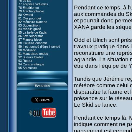
76 Le lac
#05 - Rivalité
77 Torpilles virtuelles
#06 - Soupçons
Pendant ce temps, à l’
78 Expérience
#07 - Compte-à-rebours
79 Arachnophobie
#08 - Virus
aux commandes du Skid
80 Kiwodd
#09 - Comment tromper XANA
81 Oeil pour oeil
#10 - Le réveil du guerrier
et pourrait donc permet
82 Mémoire blanche
#11 - Rendez-vous
83 Superstition
XANA garde les séquen
#12 - Chaos à Kadic
84 Missile guidé
#13 - Vendredi 13
85 La belle de Kadic
#14 - Intrusion
86 Kiwi superstar
#15 - Les sans-codes
Odd et Ulrich sont pré
87 Planète bleue
#16 - Confusion
88 Cousins ennemis
#17 - Un avenir professionnel
travaux pratique dans 
89 Il est sensé d'être insensé
assuré
90 Médusée
#18 - Obstination
reconstruire une repré
91 Mauvaises ondes
#19 - Le piège
92 Sueurs froides
#20 - Espionnage
agrandie. La situation
93 Retour
#21 - Faux-semblants
94 Contre-attaque
être dans l'équipe de Y
#22 - Mutinerie
95 Souvenirs
#23 - Le blues de Jérémie
#24 - Paradoxe temporel
#25 - Hécatombe
Tandis que Jérémie reg
#26 - Ultime mission
météore comme celui qui
Évolution
disparaître la faune et
présence sur le réseau.
Le Skid se lance.
Pendant ce temps là, M
indique comment ne pa
pansement est cependan