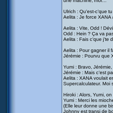
une machine, moi…
Ulrich : Qu’est-c’que tu
Aelita : Je force XANA à
Aelita : Vite, Odd ! Dévi
Odd : Hein ? Ça va pas 
Aelita : Fais c’que j’te d
Aelita : Pour gagner il
Jérémie : Pourvu que 
Yumi : Bravo, Jérémie, u
Jérémie : Mais c’est pa
Aelita : XANA voulait e
Supercalculateur. Moi su
Hiroki : Alors, Yumi, o
Yumi : Merci les mioch
(Elle leur donne une bi
Johnny est transi de b