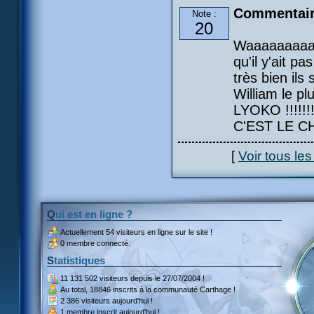
Commentair
Note :
20
Waaaaaaaaa
qu'il y'ait p
très bien ils
William le pl
LYOKO !!!!!!!!
C'EST LE C
[
Voir tous le
Qui est en ligne ?
Actuellement
54 visiteurs
en ligne sur le site !
0 membre connecté.
Statistiques
11 131 502 visiteurs
depuis le 27/07/2004 !
Au total,
18846 inscrits
à la communauté Carthage !
2 386 visiteurs
aujourd'hui !
1 membre inscrit
aujourd'hui !