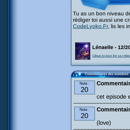
Tu as un bon niveau de
rédiger toi aussi une c
CodeLyoko.Fr
, lis les
Lénaelle - 12/2
Clique ici pour lire sa critiq
Commentaires des membres
Commentair
Note :
20
cet episode 
Commentair
Note :
20
(love)