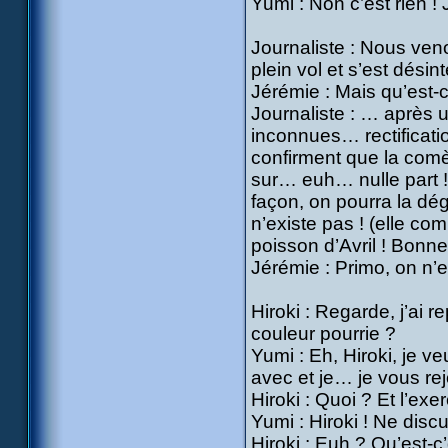
Yumi : Non c’est rien !
Journaliste : Nous ve
plein vol et s’est dés
Jérémie : Mais qu’est-c
Journaliste : … après 
inconnues… rectificati
confirment que la comèt
sur… euh… nulle part ! 
façon, on pourra la dé
n’existe pas ! (elle co
poisson d’Avril ! Bonne
Jérémie : Primo, on n’es
Hiroki : Regarde, j’ai 
couleur pourrie ?
Yumi : Eh, Hiroki, je v
avec et je… je vous rejo
Hiroki : Quoi ? Et l’ex
Yumi : Hiroki ! Ne discu
Hiroki : Euh ? Qu’est-c