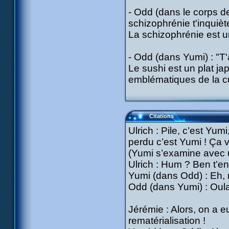
- Odd (dans le corps de
schizophrénie t'inquièt
La schizophrénie est un
- Odd (dans Yumi) : "T'
Le sushi est un plat ja
emblématiques de la cu
Citations
Ulrich : Pile, c’est Yumi
perdu c’est Yumi ! Ça v
(Yumi s’examine avec u
Ulrich : Hum ? Ben t’en
Yumi (dans Odd) : Eh, m
Odd (dans Yumi) : Oula 
Jérémie : Alors, on a 
rematérialisation !