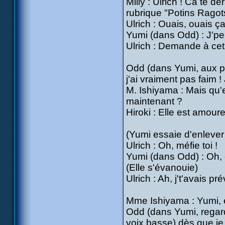
Milly : Ulrich ! Ca te 
rubrique "Potins Ragot
Ulrich : Ouais, ouais ç
Yumi (dans Odd) : J'peu
Ulrich : Demande à cet a
Odd (dans Yumi, aux pa
j'ai vraiment pas faim 
M. Ishiyama : Mais qu'es
maintenant ?
Hiroki : Elle est amour
(Yumi essaie d'enlever
Ulrich : Oh, méfie toi !
Yumi (dans Odd) : Oh, ç
(Elle s'évanouie)
Ulrich : Ah, j't'avais p
Mme Ishiyama : Yumi, e
Odd (dans Yumi, regarda
voix basse) dès que je 