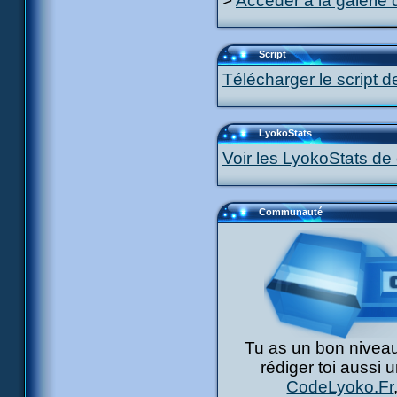
>
Accéder à la galerie 
Script
Télécharger le script d
LyokoStats
Voir les LyokoStats de 
Communauté
Tu as un bon niveau
rédiger toi aussi 
CodeLyoko.Fr