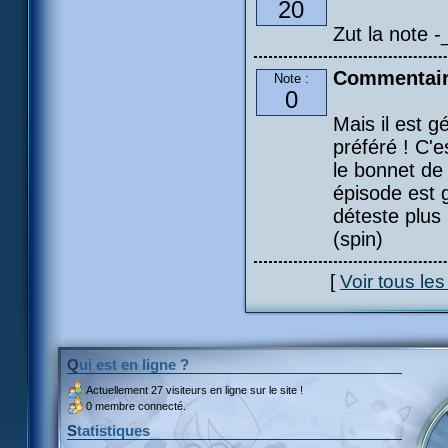
20
Zut la note -_
Commentair
Note :
0
Mais il est g
préféré ! C'
le bonnet de 
épisode est 
déteste plus
(spin)
[
Voir tous le
Qui est en ligne ?
Actuellement
27 visiteurs
en ligne sur le site !
0 membre connecté.
Statistiques