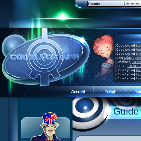
[Code Lyoko]
La 
[Code Lyoko]
Une
[Code Lyoko]
L'O
[Site]
Code Lyoko
[Créations]
10 mil
[IFSCL]
L'IFSCL 4
[Code Lyoko]
Un 
[Code Lyoko]
Le 
[Code Lyoko]
Les
1 Teddygozilla
2 Le voir pour le croire
3 Vacances dans la brume
Guide
4 Carnet de bord
5 Big bogue
6 Cruel dilemme
7 Problème d'image
8 Clap de fin
9 Satellite
10 Créature de rêve
11 Enragés
12 Attaque en piqué