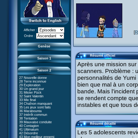
13 D'un cheveu
14 Piège
15 Crise de rire
16 Claustrophobie
17 Mémoire morte
18 Musique mortelle
19 Frontière
20 L'âme des robots
Afficher :
[
R
21 Gravité zéro
Le réveil de XANA (Partie 1)
Ordre :
22 Routine
Le réveil de XANA (Partie 2)
23 36ème dessous
24 Canal fantôme
Genèse
25 Code Terre
26 Faux départ
Résumé officiel
Saison 1
Après une mission sur 
scanners. Problème : 
Saison 2
personnalités de Yumi 
27 Nouvelle donne
28 Terre inconnue
bien que mal à un corps
29 Exploration
66 Renaissance
30 Un grand jour
bande. Mais l'incident
67 Mauvaise réplique
31 Mister Pück
68 Première partie
32 Saint Valentin
se rendent compte que
69 Double foyer
33 Mix final
70 Skidbladnir
34 Chaînon manquant
instables et que tous d
71 Premier voyage
35 Les jeux sont faits
72 Leçon de choses
#01 - XANA 2.0
36 Marabounta
73 Réplika
#02 - Cortex
37 Intérêt commun
74 Je préfère ne pas en parler !
#03 - Spectromania
38 Tentation
75 Corps céleste
#04 - Madame Einstein
39 Mauvaise conduite
Résumé détaillé
76 Le lac
#05 - Rivalité
40 Contagion
77 Torpilles virtuelles
#06 - Soupçons
41 Ultimatum
Les 5 adolescents revi
78 Expérience
#07 - Compte-à-rebours
42 Désordre
79 Arachnophobie
#08 - Virus
43 Mon meilleur ennemi
53 Droit au coeur