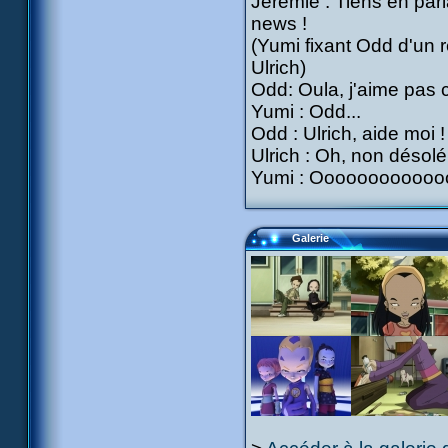
Jérémie : Tiens en parl
news !
(Yumi fixant Odd d'un r
Ulrich)
Odd: Oula, j'aime pas c
Yumi : Odd...
Odd : Ulrich, aide moi !
Ulrich : Oh, non désolé
Yumi : Ooooooooooo
Galerie