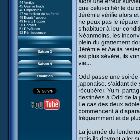
alors une erreur survie
80 Kiwodd
#09 - Comment tromper XANA
44 Vertige
54 Lyoko moins un
81 Oeil pour oeil
#10 - Le réveil du guerrier
45 Guerre froide
que celui-ci hérite du 
55 Raz de marée
82 Mémoire blanche
#11 - Rendez-vous
46 Empreintes
56 Fausse piste
83 Superstition
#12 - Chaos à Kadic
Jérémie vérifie alors e
47 Au meilleur de sa forme
57 Aelita
84 Missile guidé
#13 - Vendredi 13
48 Esprit frappeur
58 Le prétendant
85 La belle de Kadic
#14 - Intrusion
ne peux pas le réparer
49 Franz Hopper
59 Le secret
86 Kiwi superstar
#15 - Les sans-codes
50 Contact
60 Tarentule au plafond
87 Planète bleue
s'habituer à leur condi
#16 - Confusion
51 Révélation
61 Sabotage
88 Cousins ennemis
#17 - Un avenir professionnel
52 Réminiscence
62 Désincarnation
Néanmoins, les inconv
89 Il est sensé d'être insensé
assuré
63 Triple sot
90 Médusée
#18 - Obstination
64 Surmenage
plein du grattement dor
91 Mauvaises ondes
#19 - Le piège
65 Dernier round
92 Sueurs froides
#20 - Espionnage
Jérémie et Aelita resten
93 Retour
#21 - Faux-semblants
Saison 3
94 Contre-attaque
#22 - Mutinerie
est plus sévère, ils vo
95 Souvenirs
#23 - Le blues de Jérémie
#24 - Paradoxe temporel
vie...
Saison 4
#25 - Hécatombe
#26 - Ultime mission
Odd passe une soirée c
Évolution
japonaise, s'aidant de 
récupérer. Yumi partage 
destinées à Odd de la pa
Le cas des deux adole
commencent à disparaît
fréquemment et de plu
La journée du lendemai
mais ils devront aller 