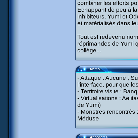
combiner les efforts po
Echappant de peu à la M
inhibiteurs. Yumi et Od
et matérialisés dans leu
Tout est redevenu norm
réprimandes de Yumi qu
collège...
Mémo
- Attaque : Aucune ; Su
l'interface, pour que l
- Territoire visité : Ban
- Virtualisations : Ael
de Yumi)
- Monstres rencontrés :
Méduse
Anecdotes