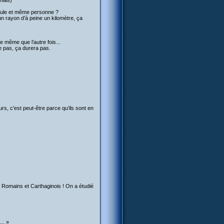
amais)
seule et même personne ?
un rayon d’à peine un kilomètre, ça
 le même que l’autre fois...
e pas, ça durera pas.
rs, c’est peut-être parce qu’ils sont en
s Romains et Carthaginois ! On a étudié
.. »