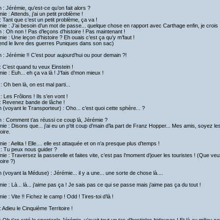
h : Jérémie, qu’est-ce qu’on fait alors ?
ie : Attends, j’ai un petit problème !
 Tant que c’est un petit problème, ça va !
ie : J’ai besoin d’un mot de passe... quelque chose en rapport avec Carthage enfin, je crois 
h : Oh non ! Pas d’leçons d’histoire ! Pas maintenant !
ie : Une leçon d’histoire ? Eh ouais c’est ça qu’y m’faut !
rend le livre des guerres Puniques dans son sac)
h : Jérémie !! C’est pour aujourd’hui ou pour demain ?!
 C’est quand tu veux Einstein !
ie : Euh... eh ça va là ! J’fais d’mon mieux !
: Oh ben là, on est mal parti...
: Les Frôlons ! Ils s’en vont !
: Revenez bande de lâche !
h (voyant le Transporteur) : Oho... c’est quoi cette sphère... ?
h : Comment t’as réussi ce coup là, Jérémie ?
ie : Disons que... j’ai eu un p’tit coup d’main d’la part de Franz Hopper... Mes amis, soyez 
toire.
ie : Aelita ! Elle.... elle est attaquée et on n’a presque plus d’temps !
 : Tu peux nous guider ?
ie : Traversez la passerelle et faites vite, c’est pas l’moment d’jouer les touristes ! (Que veu
toire ?)
h (voyant la Méduse) : Jérémie... il y a une... une sorte de chose là....
ie : Là... là... j’aime pas ça ! Je sais pas ce qui se passe mais j’aime pas ça du tout !
ie : Vite !! Fichez le camp ! Odd ! Tires-toi d’là !
 Adieu le Cinquième Territoire !