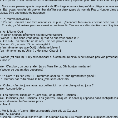
h : Oh ça va ! C’est bon hein ! C’est d’l’histoire ancienne y’a prescription (Avec les femmes j
: Alors vous pensez que le propriétaire de l’Ermitage et un ancien prof du collège sont une 
h : Bah ouais, on s’est dit que tomber d’affiler sur deux types du nom de Franz Hopper dans 
it pas être une simple coïncidence.
: Eh, tout va bien Aelita ?
a : J’ai euh... du mal à me faire à la vie ici...et puis... j’ai encore fais un cauchemar cette nuit...
: Tu sais, ça fait même pas une semaine que tu es là. T’es encore désorientée mais t’inquièt
h : Ah ! Alerte, Odd !
 et Ulrich souriant bêtement devant Mme Weber).
Weber : Dîtes donc vous deux, qu’est-ce que vous faites là ?!
h : Oh euh... on cherche un de nos... de nos professeurs...
eber : Oh, je vois ! Et de qui s’agit-il ?
ch (en même temps que Odd) : Madame Meyer !
(en même temps qu’Ulrich) : Monsieur Chardin !
eber (off puis in) : En y réfléchissant si à cette heure ci vous ne trouvez pas vos professeu
s, non ?
ie : C’est bon, on peut y aller, j’ai vu Mme Hertz. Oh, bonjour madame !
 Weber se posant des questions)
 : Eh alors ? Tu t’en vas ? Tu retournes chez toi ? Dans l’grand nord glacé ?
a : Pourquoi pas ? Au moins là-bas, j’me sens chez moi !
h : Ouha... c’est toujours aussi accueillant ici... on cherche quoi, au juste ?
ie : Aucune idée...
h : Les guerres Tuniques ? C’est quoi, les guerres Tuniques ?
ie : Puniques, pas Tuniques ! Les guerres Puniques, le conflit qui opposa dans l’antiquité le
année dernière, tu t’souviens pas ?
h : Nan !
 : Moi je l’sais, m’dame ! Elle est repartie chez elle au Canada !
mie : Au Canada ?!
 : Ben oui... c’est ce qu’elle m’a dit. Elle a même ajouté « Au moins, là-bas, je m’sens chez moi.