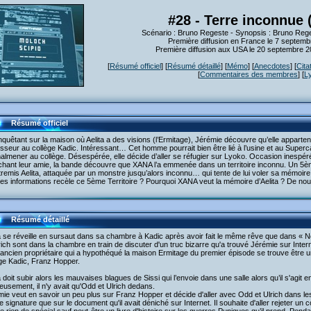
#28 - Terre inconnue 
Scénario : Bruno Regeste - Synopsis : Bruno Reg
Première diffusion en France le 7 septem
Première diffusion aux USA le 20 septembre 
[
Résumé officiel
] [
Résumé détaillé
] [
Mémo
] [
Anecdotes
] [
Cita
[
Commentaires des membres
] [
L
Résumé officiel
quêtant sur la maison où Aelita a des visions (l’Ermitage), Jérémie découvre qu’elle apparte
sseur au collège Kadic. Intéressant… Cet homme pourrait bien être lié à l’usine et au Superc
malmener au collège. Désespérée, elle décide d’aller se réfugier sur Lyoko. Occasion inespé
hant leur amie, la bande découvre que XANA l’a emmenée dans un territoire inconnu. Un 5ème 
tremis Aelita, attaquée par un monstre jusqu’alors inconnu… qui tente de lui voler sa mémoir
es informations recèle ce 5ème Territoire ? Pourquoi XANA veut la mémoire d’Aelita ? De n
Résumé détaillé
ta se réveille en sursaut dans sa chambre à Kadic après avoir fait le même rêve que dans «
rich sont dans la chambre en train de discuter d'un truc bizarre qu'a trouvé Jérémie sur Intern
'ancien propriétaire qui a hypothéqué la maison Ermitage du premier épisode se trouve être
ge Kadic, Franz Hopper.
a doit subir alors les mauvaises blagues de Sissi qui l’envoie dans une salle alors qu’il s'agit e
usement, il n'y avait qu'Odd et Ulrich dedans.
ie veut en savoir un peu plus sur Franz Hopper et décide d'aller avec Odd et Ulrich dans les 
signature que sur le document qu'il avait déniché sur Internet. Il souhaite d'aller rejeter un c