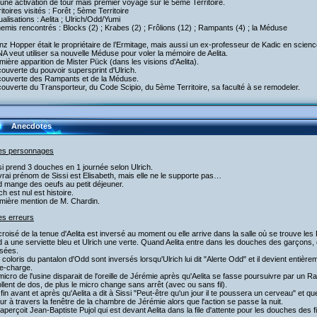
une activation de tour mais premier voyage sur le 5ème Territoire.
ritoires visités : Forêt ; 5ème Territoire
tualisations : Aelita ; Ulrich/Odd/Yumi
emis rencontrés : Blocks (2) ; Krabes (2) ; Frôlions (12) ; Rampants (4) ; la Méduse
nz Hopper était le propriétaire de l’Ermitage, mais aussi un ex-professeur de Kadic en scienc
A veut utiliser sa nouvelle Méduse pour voler la mémoire de Aelita.
mière apparition de Mister Pück (dans les visions d'Aelita).
ouverte du pouvoir supersprint d'Ulrich.
couverte des Rampants et de la Méduse.
ouverte du Transporteur, du Code Scipio, du 5ème Territoire, sa faculté à se remodeler.
Anecdotes
les personnages
si prend 3 douches en 1 journée selon Ulrich.
vrai prénom de Sissi est Elisabeth, mais elle ne le supporte pas…
 mange des oeufs au petit déjeuner.
ich est nul est histoire.
emière mention de M. Chardin.
es erreurs
croisé de la tenue d'Aelita est inversé au moment ou elle arrive dans la salle où se trouve le
 a une serviette bleu et Ulrich une verte. Quand Aelita entre dans les douches des garçons, d
rsées.
 coloris du pantalon d'Odd sont inversés lorsqu'Ulrich lui dit "Alerte Odd" et il devient entièr
e-charge.
micro de l'usine disparait de l'oreille de Jérémie après qu'Aelita se fasse poursuivre par un 
llent de dos, de plus le micro change sans arrêt (avec ou sans fil).
a fin avant et après qu'Aelita a dit à Sissi "Peut-être qu'un jour il te poussera un cerveau" et que
jour à travers la fenêtre de la chambre de Jérémie alors que l'action se passe la nuit.
aperçoit Jean-Baptiste Pujol qui est devant Aelita dans la file d'attente pour les douches des f