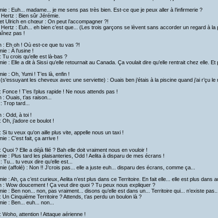
ie : Euh... madame... je me sens pas très bien. Est-ce que je peux aller à l’infirmerie ?
Hertz : Bien sûr Jérémie.
et Ulrich en chœur : On peut l’accompagner ?!
ertz : Euh... eh bien c’est que... (Les trois garçons se lèvent sans accorder un regard à la pr
aînez pas !
h : Eh oh ! Où est-ce que tu vas ?!
ie : À l’usine !
 Tu crois qu’elle est là-bas ?
ie : Elle a dit à Sissi qu’elle retournait au Canada. Ça voulait dire qu’elle rentrait chez elle. Et
ie : Oh, Yumi ! T’es là, enfin !
(s'essuyant les cheveux avec une serviette) : Ouais ben j’étais à la piscine quand j’ai r’çu l
 Fonce ! T’es l’plus rapide ! Ne nous attends pas !
h : Ouais, t’as raison...
: Trop tard...
h : Odd, à toi !
 Oh, j’adore ce boulot !
 Si tu veux qu’on aille plus vite, appelle nous un taxi !
ie : C’est fait, ça arrive !
 Quoi ? Elle a déjà filé ? Bah elle doit vraiment nous en vouloir !
ie : Plus tard les plaisanteries, Odd ! Aelita à disparu de mes écrans !
: Tu... tu veux dire qu’elle est...
ie (affolé) : Non !! J’crois pas... elle a juste euh... disparu des écrans, comme ça...
ie : Ah, ça c’est curieux, Aelita n’est plus dans ce Territoire. En fait elle... elle est plus dans 
h : Wow doucement ! Ça veut dire quoi ? Tu peux nous expliquer ?
ie : Ben non... non, pas vraiment... disons qu’elle est dans un... Territoire qui... n’existe pas..
 Un Cinquième Territoire ? Attends, t’as perdu un boulon là ?
ie : Ben... euh... non...
 Woho, attention ! Attaque aérienne !