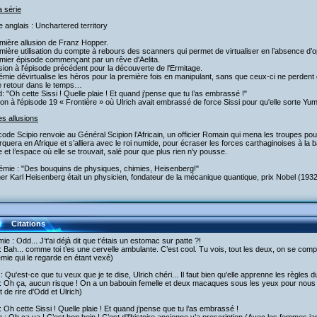
a série
re anglais : Unchartered territory
mière allusion de Franz Hopper.
mière utilisation du compte à rebours des scanners qui permet de virtualiser en l’absence d’o
emier épisode commençant par un rêve d'Aelita.
usion à l'épisode précédent pour la découverte de l'Ermitage.
émie dévirtualise les héros pour la première fois en manipulant, sans que ceux-ci ne perdent
le retour dans le temps…
: "Oh cette Sissi ! Quelle plaie ! Et quand j’pense que tu l’as embrassé !"
ion à l'épisode 19 « Frontière » où Ulrich avait embrassé de force Sissi pour qu'elle sorte Yu
es allusions
code Scipio renvoie au Général Scipion l’Africain, un officier Romain qui mena les troupes pour 
quera en Afrique et s’alliera avec le roi numide, pour écraser les forces carthaginoises à la
 et l’espace où elle se trouvait, salé pour que plus rien n'y pousse.
rémie : "Des bouquins de physiques, chimies, Heisenberg!"
r Karl Heisenberg était un physicien, fondateur de la mécanique quantique, prix Nobel (1932
Citations
ie : Odd... J’t'ai déjà dit que t’étais un estomac sur patte ?!
 Bah... comme toi t’es une cervelle ambulante. C’est cool. Tu vois, tout les deux, on se compl
mie qui le regarde en étant vexé)
 : Qu'est-ce que tu veux que je te dise, Ulrich chéri... Il faut bien qu'elle apprenne les règles du 
: Oh ça, aucun risque ! On a un babouin femelle et deux macaques sous les yeux pour nous l
t de rire d'Odd et Ulrich)
 Oh cette Sissi ! Quelle plaie ! Et quand j’pense que tu l’as embrassé !