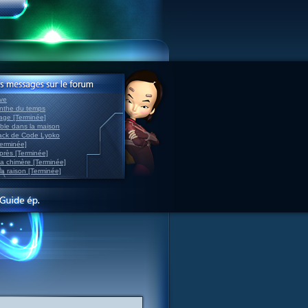
ve
inthe du temps
nage [Terminée]
able dans la maison
back de Code Lyoko
Terminée]
après [Terminée]
sa chimère [Terminée]
la raison [Terminée]