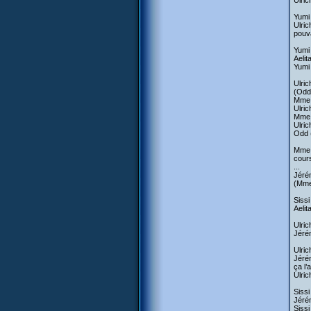
Ulric
Yumi 
Ulric
pouva
Yumi 
Aelit
Yumi 
Ulric
(Odd
Mme 
Ulric
Mme W
Ulri
Odd 
Mme W
cour
...
Jérém
(Mme
Sissi
Aelit
Ulric
Jérém
Ulric
Jérém
ça l’
Ulric
Sissi
Jéré
Sissi