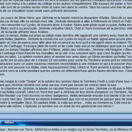
e rien de spécial sauf peut-être un livre d'histoire sur les guerres Puniques qu’il prend. Penda
isir son menu à la cantine du collège et les autres s'impatientent. Elle essaye de parler à Yu
 elle sort de la cantine assez triste et sans rien dans le ventre. Sissi lui casse une fois de plus
e de se virtualiser toute seule sans prévenir personne.
 au cours de Mme Hertz que Jérémie et la bande notent la disparition d'Aelita. Sissi dit ce que Ael
a car là-bas elle se sentait chez elle. Jérémie demande à aller à l'infirmerie et Ulrich et 
a est retournée sur Lyoko, ils foncent donc à l'usine. Notre petit génie avait vu juste, Aelita e
 Bloks sont à sa poursuite. Jérémie virtualise Ulrich, Odd et Yumi (revenue de la piscine). A
 de la bande affronte deux Krabes.
nt ce temps, Aelita est prise au piège mais derrière elle apparaît une sphère avec l'oeil de
te Aelita, plaintive. Jérémie la recherche sur Lyoko et reçoit un faible signal ainsi qu'une 
taper un mot de passe pour aller plus loin et pense au livre qu'il a récupéré dans la maison "E
nc de Carthage. Il essaye plein de noms et de code mais aucun ne débloque quoi que ce soit
nt ce temps l'équipe affronte des Frôlions, aidés des véhicules. Jérémie relit l'énigme « B
 à Carthage il faut franchir les murailles de la cité. Il se souvient alors que c'est Scipion qui le
ion en latin). La sphère revient alors et amène nos amis dans un 5ème territoire qu’Aelita "vi
 qu'ils ont un peu plus de 1 minute 12 secondes pour sortir du Territoire avant qu'il se referme
issance avec un autre nouveau monstre ressemblant à une méduse et qui a le pouvoir d'aspi
rt de son pouvoir sur Aelita, mais heureusement Odd, Ulrich et Yumi arrivent à temps et libère
ourent vers la sortie pendant que les portes se referment l'une après l'autre derrière eux. Fin
nt.
ie retape le code "Scipio" et la sphère les ramène dans le Territoire Forêt à coté d'une tour. A
nt que Jérémie ramène ses amis qui eux n'ont pas besoin de rentrer dans la tour.
 la chambre de Jérémie, la bande se raconte l'aventure sur Lyoko. Jérémie se dit que la M
 qu'Aelita connaît. Ulrich et Yumi font part à Jérémie de leur envie d'explorer ce Territoire.
 doit l'étudier car il est inconnu et donc dangereux. Aelita demande ensuite à la bande si ils ne l
 sans rien dire. Jérémie lui répond évidemment que non et lui promet de passer plus de temp
ndre à remballer Sissi. En parlant d'elle, la voila qui arrive... mais au moment ou Odd veut la "
rre elle-même. L'épisode se termine sur un éclat de rire général de nos héros !
Mémo
aque : Aucune sur Terre. XANA force Aelita à se rendre sur le 5ème Territoire, où la Méduse l