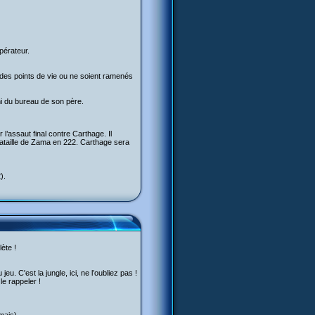
pérateur.
 des points de vie ou ne soient ramenés
mi du bureau de son père.
l’assaut final contre Carthage. Il
 bataille de Zama en 222. Carthage sera
).
ète !
jeu. C'est la jungle, ici, ne l’oubliez pas !
e rappeler !