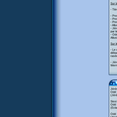
Sur l
- Tit
- Pre
- Pre
- Pr
- All
- Jér
par 
- Odd
Allus
Sur l
- Le 
débar
rasée
- Jé
Werne
Jérém
Odd :
(Jéré
Sissi
Odd 
(Ecla
Odd :