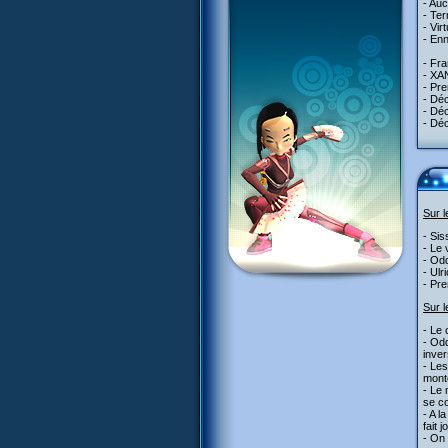
- Auc
- Ter
- Vir
- Enn
- Fra
- XAN
- Pre
- Déc
- Dé
- Déc
Sur 
- Sis
- Le 
- Odd
- Ulr
- Pr
Sur l
- Le 
- Odd
inve
- Les
mont
- Le 
se co
- A l
fait 
- On 