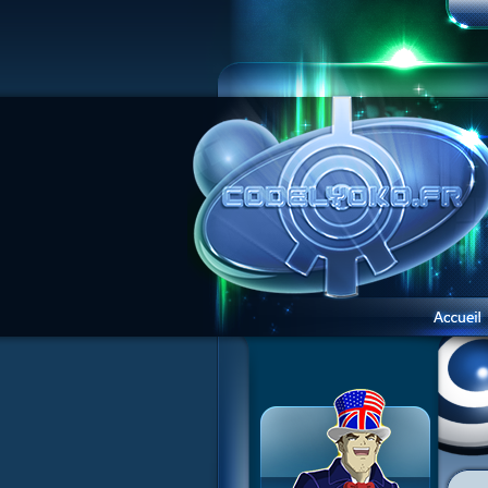
1 Teddygozilla
2 Le voir pour le croire
3 Vacances dans la brume
4 Carnet de bord
5 Big bogue
6 Cruel dilemme
7 Problème d'image
8 Clap de fin
9 Satellite
10 Créature de rêve
11 Enragés
12 Attaque en piqué