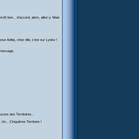
of) bon... d’accord, alors, allez-y. Mais
 pour Aelita, chez elle, c’est sur Lyoko !
e message.
aucuns des Territoires...
. Un... Cinquième Territoire !