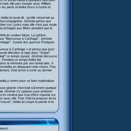
nt ce temps Aelita a quelques difficultés
mi mais elle part manger avec William.
 les pieds et Aelita fonce à l'usine et
ita lui avait dit : qu'elle retournait au
Odd l'accompagnent. Jérémie pense que
st bien sur Lyoko mais elle n'est pas seule
elita échappe aux Bloks pendant que le
 XANA de couleur bleue. La sphère
phrase "Bienvenue à Carthage". Jérémie
rmitage" : il parle des guerres Puniques
.
ienvenue à Carthage » et pense que pour
s avait détruites et tape donc "Scipio"
sitait" ce temps durant. Jérémie découvre
. Pendant ce temps Aelita fait
rer la mémoire par ses tentacules. Il
nt Aelita en attaquant cette chose. Puis
alement, Odd arrive à sortir au dernier
elita y rentre pour se faire matérialiser
éduse géante cherchait sûrement quelque
 Mais Jérémie s'y oppose sous prétexte
ui en veulent pas trop d'être repartie sur
s avec elle. Puis Odd lui propose de lui
casser", Aelita lui coupe la parole et la
’attend…