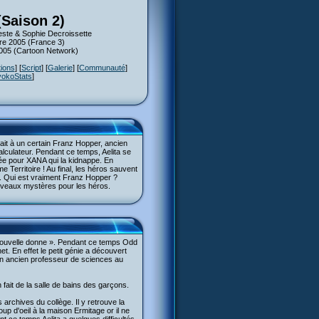
(Saison 2)
este & Sophie Decroissette
bre 2005 (France 3)
2005 (Cartoon Network)
tions
] [
Script
] [
Galerie
] [
Communauté
]
yokoStats
]
nait à un certain Franz Hopper, ancien
alculateur. Pendant ce temps, Aelita se
rée pour XANA qui la kidnappe. En
Territoire ! Au final, les héros sauvent
e. Qui est vraiment Franz Hopper ?
ouveaux mystères pour les héros.
 Nouvelle donne ». Pendant ce temps Odd
et. En effet le petit génie a découvert
 un ancien professeur de sciences au
n fait de la salle de bains des garçons.
archives du collège. Il y retrouve la
oup d'oeil à la maison Ermitage or il ne