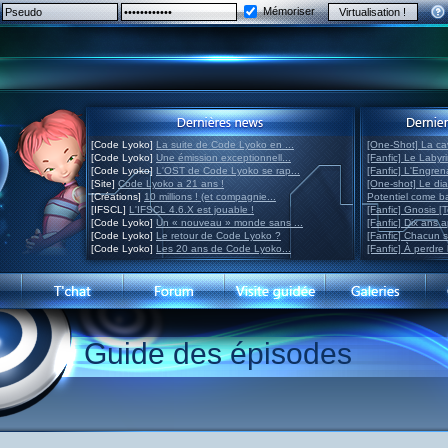
Mémoriser
[Code Lyoko]
La suite de Code Lyoko en ...
[One-Shot] La ca
[Code Lyoko]
Une émission exceptionnell...
[Fanfic] Le Labyr
[Code Lyoko]
L'OST de Code Lyoko se rap...
[Fanfic] L'Engre
[Site]
Code Lyoko a 21 ans !
[One-shot] Le di
[Créations]
10 millions ! (et compagnie...
Potentiel come 
[IFSCL]
L'IFSCL 4.6.X est jouable !
[Fanfic] Gnosis [
[Code Lyoko]
Un « nouveau » monde sans ...
[Fanfic] Dix ans 
[Code Lyoko]
Le retour de Code Lyoko ?
[Fanfic] Chacun 
[Code Lyoko]
Les 20 ans de Code Lyoko...
[Fanfic] À perdre 
Guide des épisodes