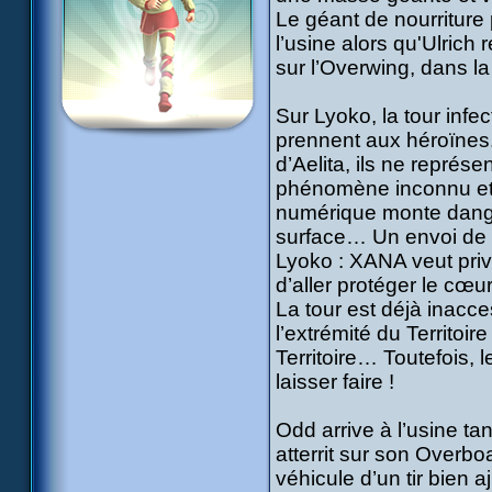
Le géant de nourriture 
l’usine alors qu'Ulrich 
sur l’Overwing, dans 
Sur Lyoko, la tour infe
prennent aux héroïnes.
d’Aelita, ils ne représ
phénomène inconnu et i
numérique monte danger
surface… Un envoi de 
Lyoko : XANA veut prive
d’aller protéger le cœ
La tour est déjà inacces
l’extrémité du Territoi
Territoire… Toutefois,
laisser faire !
Odd arrive à l’usine ta
atterrit sur son Overb
véhicule d’un tir bien a