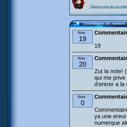
Clique ici pour lire sa critiq
Commentaires des membres
Commentaire
Note :
19
19
Commentair
Note :
20
Zut la note!
qui me prive
d'entrer a la
Commentair
Note :
0
Commentaire 
ya une ereur 
numerque alo