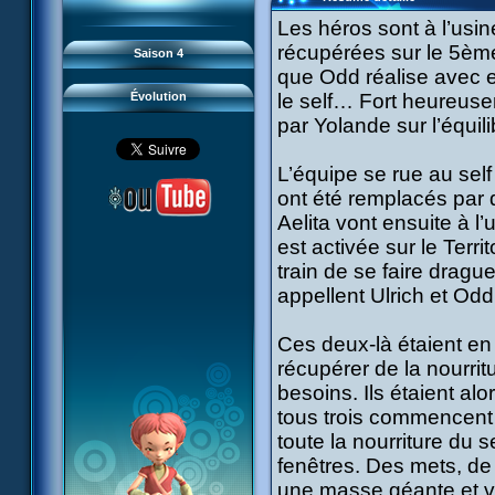
93 Retour
#21 - Faux-semblants
94 Contre-attaque
#22 - Mutinerie
Les héros sont à l’usi
95 Souvenirs
#23 - Le blues de Jérémie
#24 - Paradoxe temporel
récupérées sur le 5ème 
Saison 4
#25 - Hécatombe
#26 - Ultime mission
que Odd réalise avec e
Évolution
le self… Fort heureuse
par Yolande sur l’équil
L’équipe se rue au sel
ont été remplacés par 
Aelita vont ensuite à l
est activée sur le Terri
train de se faire draguer
appellent Ulrich et O
Ces deux-là étaient en 
récupérer de la nourrit
besoins. Ils étaient al
tous trois commencent à
toute la nourriture du s
fenêtres. Des mets, d
une masse géante et v