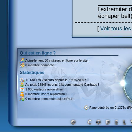
___________
l'extremiter d
échaper bel!
[
Voir tous le
Qui est en ligne ?
Actuellement
30 visiteurs
en ligne sur le site !
0 membre connecté.
Statistiques
11 130 179 visiteurs
depuis le 27/07/2004 !
Au total,
18845 inscrits
à la communauté Carthage !
1 063 visiteurs
aujourd'hui !
0 membre inscrit
aujourd'hui !
0 membre
connectés aujourd'hui !
Page générée en 0.1375s (P