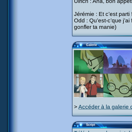
Ulrich : Aha, bon appé
Jérémie : Et c’est parti
Odd : Qu’est-c’que j’ai
gonfler ta manie)
Galerie
>
Accéder à la galerie 
Script