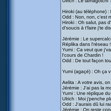
Ulrich : Le tamagotchi ?
Hiroki (au téléphone) :
Odd : Non, non, c'est 
Hiroki : Oh salut, pas d
d'soucis à t'faire j'te dis
Jérémie : Le supercalc
Réplika dans l'réseau !
Yumi : Ca veut que j'v
l'cours de Chardin !
Odd : De tout façon tout
Yumi (agaçé) : Oh ça va
Aelita : A votre avis, o
Jérémie : J'ai pas la m
Yumi : Une réplique du 
Ulrich : Moi j'penche p
Odd : J'aurais dû lui ra
Jérémie : On reste con