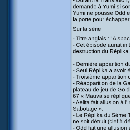
- Durant la Translation,
demande à Yumi si son 
Yumi ne pousse Odd en 
la porte pour échapper
Sur la série
- Titre anglais : "A spa
- Cet épisode aurait ini
destruction du Réplika 
- Dernière apparition 
- Seul Réplika a avoir 
- Troisième apparition 
- Réapparition de la G
plateau de jeu de Go d
67 « Mauvaise réplique 
- Aelita fait allusion 
Sabotage ».
- Le Réplika du 5ème T
ne soit détruit (clef à d
- Odd fait une allusion 