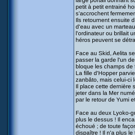
large portail donnant su
petit à petit entrainé 
s'accrochent fermement
Ils retournent ensuite 
d'eau avec un marteau !
l'ordinateur ou brillait
héros peuvent se détra
Face au Skid, Aelita se
passer la garde l'un de
bloque les champs de f
La fille d'Hopper parvi
zanbâto, mais celui-ci 
Il place cette dernière
jeter dans la Mer numér
par le retour de Yumi e
Face au deux Lyoko-gue
plus le dessus ! Il enca
échoué ; de toute façon
dispaître ! Il n'a plus l