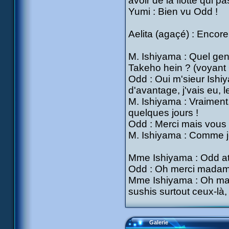
avoir de la flotte qui
Yumi : Bien vu Odd !
Aelita (agaçé) : Encore
M. Ishiyama : Quel gent
Takeho hein ? (voyant 
Odd : Oui m'sieur Ishi
d'avantage, j'vais eu, l
M. Ishiyama : Vraiment
quelques jours !
Odd : Merci mais vous
M. Ishiyama : Comme 
Mme Ishiyama : Odd at
Odd : Oh merci madame 
Mme Ishiyama : Oh mais 
sushis surtout ceux-là, 
Galerie