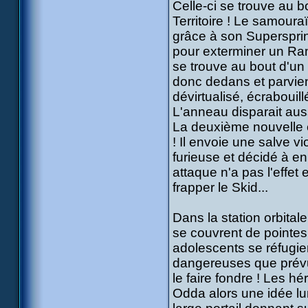
Celle-ci se trouve au b
Territoire ! Le samouraï 
grâce à son Supersprint
pour exterminer un Ram
se trouve au bout d'un 
donc dedans et parvient
dévirtualisé, écrabouillé
L'anneau disparait auss
La deuxième nouvelle e
! Il envoie une salve vi
furieuse et décidé à e
attaque n'a pas l'effet
frapper le Skid...
Dans la station orbital
se couvrent de pointes
adolescents se réfugien
dangereuses que prévu
le faire fondre ! Les hé
Odda alors une idée lu