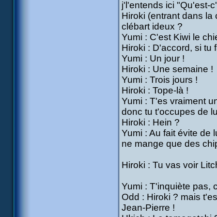
j'l'entends ici "Qu'est-c
Hiroki (entrant dans la 
clébart ideux ?
Yumi : C'est Kiwi le ch
Hiroki : D'accord, si t
Yumi : Un jour !
Hiroki : Une semaine !
Yumi : Trois jours !
Hiroki : Tope-là !
Yumi : T'es vraiment un 
donc tu t'occupes de lu
Hiroki : Hein ?
Yumi : Au fait évite de
ne mange que des chip
Hiroki : Tu vas voir Litc
Yumi : T'inquiète pas, c
Odd : Hiroki ? mais t'e
Jean-Pierre !