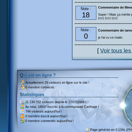
Commentaire de Mme
Note :
18
Super ! Mais ça mérite p
(cc) (cc) (cc)
Note :
Commentaire de taro
0
je l'ai vu ce matin.
[
Voir tous le
Qui est en ligne ?
Actuellement
29 visiteurs
en ligne sur le site !
0 membre connecté.
Statistiques
11 134 752 visiteurs
depuis le 27/07/2004 !
Au total,
18847 inscrits
à la communauté Carthage !
744 visiteurs
aujourd'hui !
0 membre inscrit
aujourd'hui !
0 membre
connectés aujourd'hui !
Page générée en 0.134s (PH