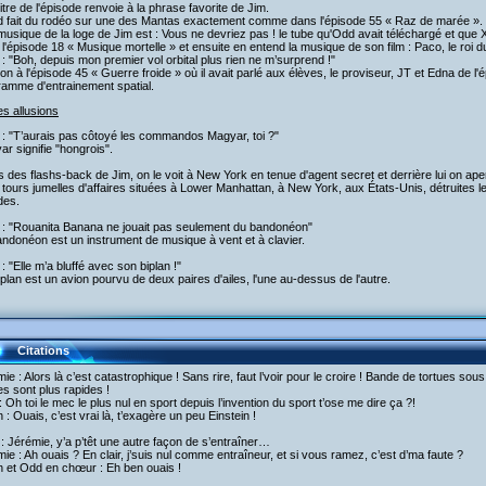
titre de l'épisode renvoie à la phrase favorite de Jim.
d fait du rodéo sur une des Mantas exactement comme dans l'épisode 55 « Raz de marée ».
musique de la loge de Jim est : Vous ne devriez pas ! le tube qu'Odd avait téléchargé et que 
l'épisode 18 « Musique mortelle » et ensuite en entend la musique de son film : Paco, le roi d
 : "Boh, depuis mon premier vol orbital plus rien ne m’surprend !"
ion à l'épisode 45 « Guerre froide » où il avait parlé aux élèves, le proviseur, JT et Edna de l'
ramme d'entrainement spatial.
es allusions
 : "T’aurais pas côtoyé les commandos Magyar, toi ?"
r signifie "hongrois".
s des flashs-back de Jim, on le voit à New York en tenue d'agent secret et derrière lui on aper
tours jumelles d'affaires situées à Lower Manhattan, à New York, aux États-Unis, détruites l
des.
m : "Rouanita Banana ne jouait pas seulement du bandonéon"
ndonéon est un instrument de musique à vent et à clavier.
 : "Elle m’a bluffé avec son biplan !"
plan est un avion pourvu de deux paires d'ailes, l'une au-dessus de l'autre.
Citations
ie : Alors là c’est catastrophique ! Sans rire, faut l’voir pour le croire ! Bande de tortues sou
es sont plus rapides !
 Oh toi le mec le plus nul en sport depuis l’invention du sport t’ose me dire ça ?!
h : Ouais, c’est vrai là, t’exagère un peu Einstein !
: Jérémie, y’a p’têt une autre façon de s’entraîner…
ie : Ah ouais ? En clair, j’suis nul comme entraîneur, et si vous ramez, c’est d’ma faute ?
h et Odd en chœur : Eh ben ouais !