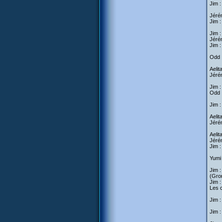
Jim :
Jérém
Jim :
Jim :
Jérém
Jim :
Odd :
Aelit
Jéré
Jim :
Odd 
Jim :
Aelit
Jérém
Aelit
Jéré
Jim :
Yumi 
Jim :
(Gro
Jim 
Les c
Jim :
Jim :