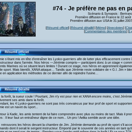
#74 - Je préfère ne pas en pa
Scénario & Synopsis : Bertran
Première diffusion en France le 22 août
Première diffusion aux USA le 31 juillet 20
[
Résumé officiel
] [
Résumé détaillé
] [
Mémo
] [
Anecdotes
] [
Cita
[
Commentaires des membres
] [
L
Résumé officiel
ie s’étant mis en tête d’entraîner les Lyoko-guerriers afin de lutter plus efficacement contre
instructeur dans l’armée. Nos héros —Jérémie compris— participent donc à un stage « comma
ntis Marines où se situent leurs limites ! Durant ce stage, nos héros en apprennent égaleme
de sport. Mais bientôt, XANA attaque… Tandis que Jérémie reste solidaire de « G.I. Jim » ble
e en application les méthodes de ce dernier afin de rejoindre l’usine…
Résumé détaillé
la forêt, la sueur coule ! Pourtant, Jim n'y est pour rien et XANA encore moins, c'est Jérémie 
ivement ses amis dans la forêt.
dant, les 4 Lyoko-guerriers ne sont pas très convaincus par leur prof de sport et supporten
ie est un navet du sport...
tour à Kadic, les amis tentent de lui faire comprendre avec plus ou moins de tact. Mais il pr
s : Il leur faut un entraîneur digne de ce nom... Un pro ! Aelita semble avoir une idée.
 retrouvons les héros devant la chambre de Jim. Jérémie demande au prof de sport s'il acce
ndo dont il serait le sergent instructeur. Emporté par le souvenir de ces années en tant qu'
pte et ne perd pas de temps : Rendez-vous l'après-midi même dans la forêt ! Et ce pour 