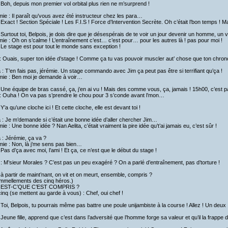
 Boh, depuis mon premier vol orbital plus rien ne m’surprend !
ie : Il paraît qu’vous avez été instructeur chez les para…
 Exact ! Section Spéciale ! Les F.I.S ! Force d’Intervention Secrète. Oh c’était l’bon temps ! Mai
 Surtout toi, Belpois, je dois dire que je désespérais de te voir un jour devenir un homme, un vr
ie : Oh on s’calme ! L’entraînement c’est… c’est pour… pour les autres là ! pas pour moi !
 Le stage est pour tout le monde sans exception !
 Ouais, super ton idée d’stage ! Comme ça tu vas pouvoir muscler aut’ chose que ton chrono
a : T’en fais pas, jérémie. Un stage commando avec Jim ça peut pas être si terrifiant qu’ça !
mie : Ben moi je demande à voir…
 Une équipe de bras cassé, ça, j’en ai vu ! Mais des comme vous, ça, jamais ! 15h00, c’est 
: Ouha ! On va pas s’prendre le chou pour 3 s’conde avant l’mon…
 Y’a qu’une cloche ici ! Et cette cloche, elle est devant toi !
a : Je m’demande si c’était une bonne idée d’aller chercher Jim…
ie : Une bonne idée ? Nan Aelita, c’était vraiment la pire idée qu’t’ai jamais eu, c’est sûr !
a : Jérémie, ça va ?
mie : Non, là j’me sens pas bien…
 Pas d’ça avec moi, l’ami ! Et ça, ce n’est que le début du stage !
: M’sieur Morales ? C’est pas un peu exagéré ? On a parlé d’entraînement, pas d’torture !
 à partir de maint’nant, on vit et on meurt, ensemble, compris ?
mmellements des cinq héros.)
: EST-C’QUE C’EST COMPRIS ?
inq (se mettent au garde à vous) : Chef, oui chef !
 Toi, Belpois, tu pourrais même pas battre une poule unijambiste à la course ! Allez ! Un deux
 Jeune fille, apprend que c’est dans l’adversité que l’homme forge sa valeur et qu’il la frappe d