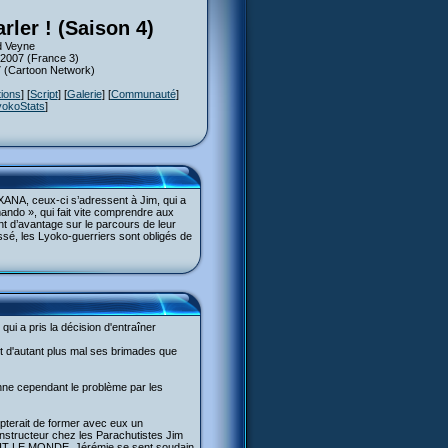
rler ! (Saison 4)
d Veyne
 2007 (France 3)
07 (Cartoon Network)
tions
] [
Script
] [
Galerie
] [
Communauté
]
yokoStats
]
 XANA, ceux-ci s’adressent à Jim, qui a
ndo », qui fait vite comprendre aux
nt d’avantage sur le parcours de leur
ssé, les Lyoko-guerriers sont obligés de
qui a pris la décision d'entraîner
t d'autant plus mal ses brimades que
enne cependant le problème par les
pterait de former avec eux un
instructeur chez les Parachutistes Jim
TOUT LE MONDE. Jérémie se sent soudain