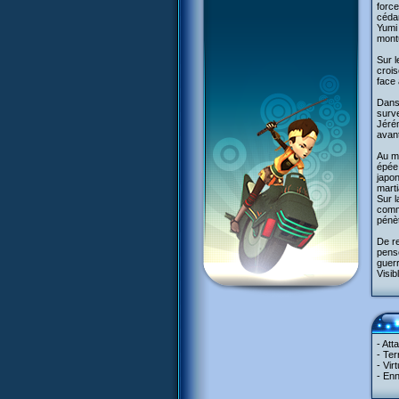
forc
cédan
Yumi 
montu
Sur l
crois
face 
Dans 
surve
Jérém
avant
Au mê
épée 
japon
marti
Sur l
comme
pénèt
De re
pense
guerr
Visib
- Att
- Ter
- Vir
- Enn