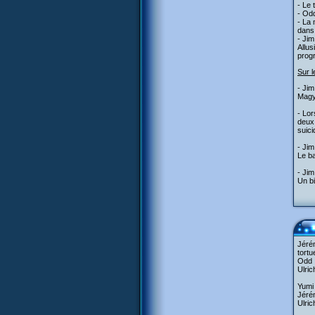
- Le 
- Od
- La 
dans 
- Jim
Allus
prog
Sur l
- Jim
Magya
- Lor
deux 
suici
- Ji
Le ba
- Jim
Un bi
Jérém
tortu
Odd :
Ulric
Yumi 
Jérém
Ulric