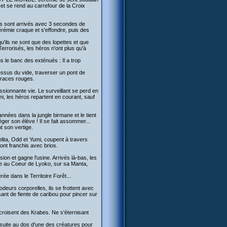
 et se rend au carrefour de la Croix
s sont arrivés avec 3 secondes de
érémie craque et s'effondre, puis des
'ils ne sont que des lopettes et que
errorisés, les héros n'ont plus qu'à
s le banc des exténués : Il a trop
dessus du vide, traverser un pont de
traces rouges.
ssionnante vie. Le surveillant se perd en
ni, les héros repartent en courant, sauf
années dans la jungle birmane et le tient
éger son élève ! Il se fait assommer...
nt son vertige.
elita, Odd et Yumi, coupent à travers
 sont franchis avec brios.
sion et gagne l'usine. Arrivés là-bas, les
dre au Coeur de Lyoko, sur sa Manta,
rée dans le Territoire Forêt...
deurs corporelles, ils se frottent avec
sant de fiente de caribou pour pincer sur
ls croisent des Krabes. Ne s'éternisant
suite au dos d'une des créatures pour