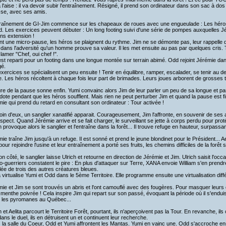
 l'aise : il va devoir subir l'entraînement. Résigné, il prend son ordinateur dans son sac à dos
se, avec ses amis.
traînement de GI-Jim commence sur les chapeaux de roues avec une engueulade : Les héro
d. Les exercices peuvent débuter : Un long footing suivi d'une série de pompes auxquelles J
ons extension !
t une micro-pause, les héros se plaignent du rythme. Jim ne se démonte pas, leur rappelle qu
 dans l'adversité qu'un homme prouve sa valeur. Il les met ensuite au pas par quelques cris. T
lamer "Chef, oui chef !".
est reparti pour un footing dans une longue montée sur terrain abimé. Odd rejoint Jérémie dan
é.
xercices se spécialisent un peu ensuite ! Tenir en équilibre, ramper, escalader, se tenir au 
. Les héros récoltent à chaque fois leur part de brimades. Leurs joues arborent de grosses 
re de la pause sonne enfin. Yumi convainc alors Jim de leur parler un peu de sa longue et pa
ote pendant que les héros soufflent. Mais rien ne peut perturber Jim et quand la pause est fi
ie qui prend du retard en consultant son ordinateur : Tour activée !
oin d'eux, un sanglier xanatifié apparait. Courageusement, Jim l'affronte, en souvenir de ses 
spect. Quand Jérémie arrive et se fait charger, le surveillant se jette à corps perdu pour prot
h provoque alors le sanglier et l'entraîne dans la forêt... Il trouve refuge en hauteur, surpassa
ie traîne Jim jusqu'à un refuge. Il est sonné et prend le jeune blondinet pour le Président... A
pour rejoindre l'usine et leur entraînement a porté ses fruits, les chemins difficiles de la forêt
n côté, le sanglier laisse Ulrich et retourne en direction de Jérémie et Jim. Ulrich saisit l'occa
-guerriers constatent le pire : En plus d'attaquer sur Terre, XANA envoie William s'en pren
ée de trois des autres créatures bleues.
a virtualise Yumi et Odd dans le 5ème Territoire. Elle programme ensuite une virtualisation diffé
ie et Jim se sont trouvés un abris et l'ont camouflé avec des fougères. Pour masquer leurs o
 menthe poivrée ! Cela inspire Jim qui repart sur son passé, évoquant la période où il s'endui
it les pyromanes au Québec...
h et Aelita parcourt le Territoire Forêt, pourtant, ils n'aperçoivent pas la Tour. En revanche, i
ans le duel, ils en détruisent un et continuent leur recherche.
la salle du Coeur, Odd et Yumi affrontent les Mantas. Yumi en vainc une. Odd s'accroche en