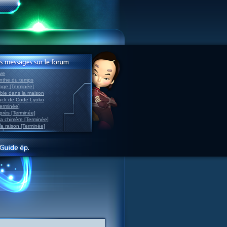
ve
inthe du temps
nage [Terminée]
able dans la maison
back de Code Lyoko
Terminée]
après [Terminée]
sa chimère [Terminée]
la raison [Terminée]