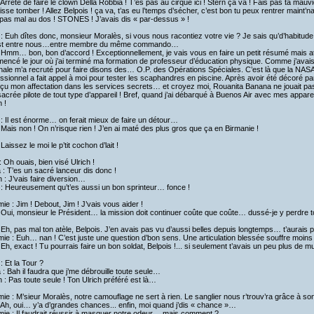
 Arrête de faire le clown Della Robbia ! T’es pas au cirque ici ! Stern ça va ! Fais pas ta mauvie
laisse tomber ! Allez Belpois ! ça va, t’as eu l’temps d’sécher, c’est bon tu peux rentrer maint’n
pas mal au dos ! STONES ! J’avais dis « par-dessus » !
: Euh dîtes donc, monsieur Moralès, si vous nous racontiez votre vie ? Je sais qu’d’habitude
st entre nous…entre membre du même commando…
 Hmm… bon, bon d’accord ! Exceptionnellement, je vais vous en faire un petit résumé mais att
ncé le jour où j’ai terminé ma formation de professeur d’éducation physique. Comme j’avais
nale m’a recruté pour faire disons des… O.P. des Opérations Spéciales. C’est là que la NASA
ssionnel a fait appel à moi pour tester les scaphandres en piscine. Après avoir été décoré pa
reçu mon affectation dans les services secrets… et croyez moi, Rouanita Banana ne jouait pa
acrée pilote de tout type d’appareil ! Bref, quand j’ai débarqué à Buenos Air avec mes apparei
n !
: Il est énorme… on ferait mieux de faire un détour…
 Mais non ! On n’risque rien ! J’en ai maté des plus gros que ça en Birmanie !
 Laissez le moi le p’tit cochon d’lait !
 Oh ouais, bien visé Ulrich !
a : T’es un sacré lanceur dis donc !
h : J’vais faire diversion…
 : Heureusement qu’t’es aussi un bon sprinteur… fonce !
ie : Jim ! Debout, Jim ! J’vais vous aider !
: Oui, monsieur le Président… la mission doit continuer coûte que coûte… dussé-je y perdr
 Eh, pas mal ton atèle, Belpois. J’en avais pas vu d’aussi belles depuis longtemps… t’aurai
ie : Euh… nan ! C’est juste une question d’bon sens. Une articulation blessée souffre moins
 Eh, exact ! Tu pourrais faire un bon soldat, Belpois !... si seulement t’avais un peu plus de m
: Et la Tour ?
a : Bah il faudra que j’me débrouille toute seule…
h : Pas toute seule ! Ton Ulrich préféré est là…
ie : M’sieur Moralès, notre camouflage ne sert à rien. Le sanglier nous r’trouv’ra grâce à so
 Ah, oui… y’a d’grandes chances... enfin, moi quand j’dis « chance »…
mie : Il faudrait réussir à masquer notre odeur… mais comment ?