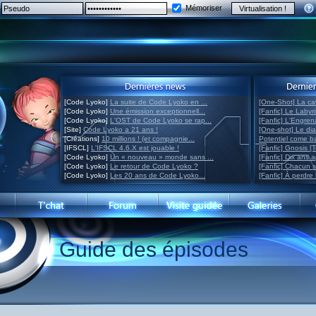
Mémoriser
[Code Lyoko]
La suite de Code Lyoko en ...
[One-Shot] La ca
[Code Lyoko]
Une émission exceptionnell...
[Fanfic] Le Labyr
[Code Lyoko]
L'OST de Code Lyoko se rap...
[Fanfic] L'Engre
[Site]
Code Lyoko a 21 ans !
[One-shot] Le di
[Créations]
10 millions ! (et compagnie...
Potentiel come 
[IFSCL]
L'IFSCL 4.6.X est jouable !
[Fanfic] Gnosis [
[Code Lyoko]
Un « nouveau » monde sans ...
[Fanfic] Dix ans 
[Code Lyoko]
Le retour de Code Lyoko ?
[Fanfic] Chacun 
[Code Lyoko]
Les 20 ans de Code Lyoko...
[Fanfic] À perdre 
Guide des épisodes