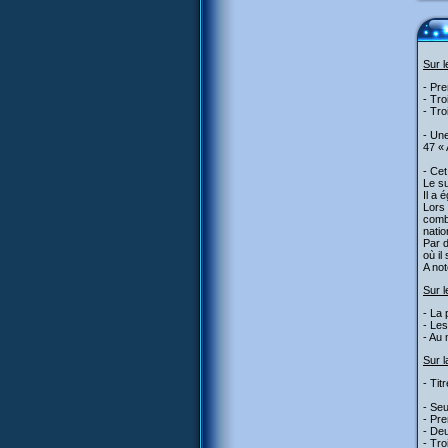
Sur 
- Pre
- Tro
- Tro
- Une
47 « 
- Cet
Le su
Il a 
Lors 
comba
natio
Par d
où il
A not
Sur l
- La 
- Les
- Au 
Sur l
- Titr
- Seu
- Pre
- Deu
- Tro