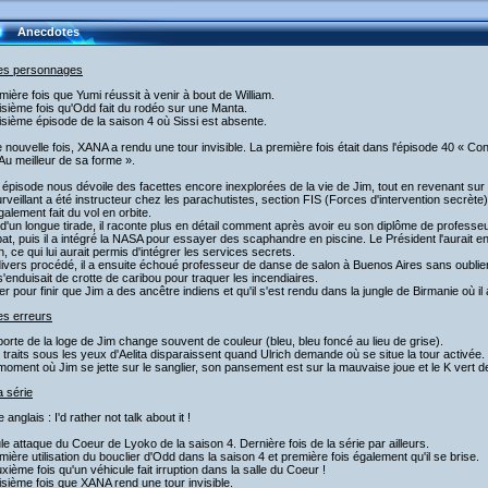
Anecdotes
les personnages
mière fois que Yumi réussit à venir à bout de William.
isième fois qu'Odd fait du rodéo sur une Manta.
isième épisode de la saison 4 où Sissi est absente.
 nouvelle fois, XANA a rendu une tour invisible. La première fois était dans l'épisode 40 « Co
Au meilleur de sa forme ».
 épisode nous dévoile des facettes encore inexplorées de la vie de Jim, tout en revenant sur
rveillant a été instructeur chez les parachutistes, section FIS (Forces d'intervention secrète)
également fait du vol en orbite.
d'un longue tirade, il raconte plus en détail comment après avoir eu son diplôme de professeur
t, puis il a intégré la NASA pour essayer des scaphandre en piscine. Le Président l'aurait e
n, ce qui lui aurait permis d'intégrer les services secrets.
ivers procédé, il a ensuite échoué professeur de danse de salon à Buenos Aires sans oublier
 s'enduisait de crotte de caribou pour traquer les incendiaires.
er pour finir que Jim a des ancêtre indiens et qu'il s'est rendu dans la jungle de Birmanie où il
es erreurs
porte de la loge de Jim change souvent de couleur (bleu, bleu foncé au lieu de grise).
 traits sous les yeux d'Aelita disparaissent quand Ulrich demande où se situe la tour activée.
moment où Jim se jette sur le sanglier, son pansement est sur la mauvaise joue et le K vert de
a série
e anglais : I'd rather not talk about it !
le attaque du Coeur de Lyoko de la saison 4. Dernière fois de la série par ailleurs.
mière utilisation du bouclier d'Odd dans la saison 4 et première fois également qu'il se brise.
xième fois qu'un véhicule fait irruption dans la salle du Coeur !
isième fois que XANA rend une tour invisible.