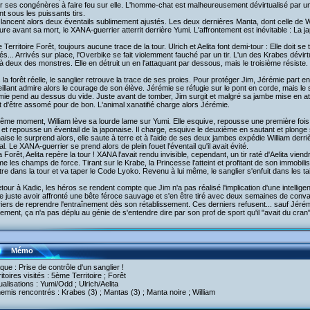
er ses congénères à faire feu sur elle. L'homme-chat est malheureusement dévirtualisé par 
t sous les puissants tirs.
lancent alors deux éventails sublimement ajustés. Les deux dernières Manta, dont celle de Wi
re avant sa mort, le XANA-guerrier atterrit derrière Yumi. L'affrontement est inévitable : La ja
e Territoire Forêt, toujours aucune trace de la tour. Ulrich et Aelita font demi-tour : Elle doit s
és... Arrivés sur place, l'Overbike se fait violemment fauché par un tir. L'un des Krabes dévirtu
à deux des monstres. Elle en détruit un en l'attaquant par dessous, mais le troisième résiste.
la forêt réelle, le sanglier retrouve la trace de ses proies. Pour protéger Jim, Jérémie part en
illant admire alors le courage de son élève. Jérémie se réfugie sur le pont en corde, mais le sa
ie pend au dessus du vide. Juste avant de tomber, Jim surgit et malgré sa jambe mise en attell
 d'être assomé pour de bon. L'animal xanatifié charge alors Jérémie.
me moment, William lève sa lourde lame sur Yumi. Elle esquive, repousse une première fois 
et repousse un éventail de la japonaise. Il charge, esquive le deuxième en sautant et plonge s
aise le surprend alors, elle saute à terre et à l'aide de ses deux jambes expédie William derrièr
al. Le XANA-guerrier se prend alors de plein fouet l'éventail qu'il avait évité.
a Forêt, Aelita repère la tour ! XANA l'avait rendu invisible, cependant, un tir raté d'Aelita vien
 les champs de force. Tirant sur le Krabe, la Princesse l'atteint et profitant de son immobilis
re dans la tour et va taper le Code Lyoko. Revenu à lui même, le sanglier s'enfuit dans les tail
tour à Kadic, les héros se rendent compte que Jim n'a pas réalisé l'implication d'une intelligenc
 juste avoir affronté une bête féroce sauvage et s'en être tiré avec deux semaines de conv
iers de reprendre l'entraînement dès son rétablissement. Ces derniers refusent... sauf Jérémi
lement, ça n'a pas déplu au génie de s'entendre dire par son prof de sport qu'il "avait du cran"
Mémo
aque : Prise de contrôle d'un sanglier !
ritoires visités : 5ème Territoire ; Forêt
tualisations : Yumi/Odd ; Ulrich/Aelita
emis rencontrés : Krabes (3) ; Mantas (3) ; Manta noire ; William