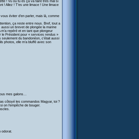
tte ! Vu où tu es ça va faire très mal si
ant ! Allez ! T’es une limace ! Une limace
 vous éviter d’en parler, mais là, comme
ention, ça reste entre nous. Bref, tout a
 aussi un brevet de plongée la marine
 m’a repéré et en tant que plongeur
r le Président pour « services rendus »
s seulement du bandonéon, c’était aussi
ls photos, elle m’a bluffé avec son
e tous mes galons…
s pas côtoyé les commandos Magyar, toi ?
 si on l’empêche de bouger.
uscles.
n odorat.