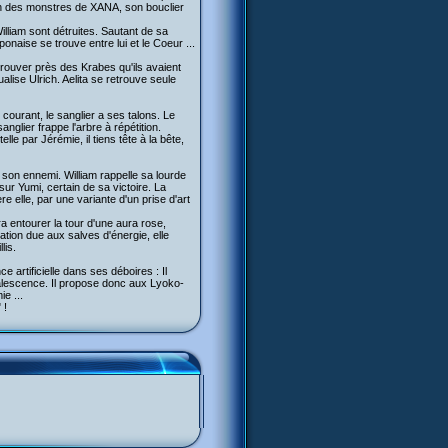
un des monstres de XANA, son bouclier
lliam sont détruites. Sautant de sa
ponaise se trouve entre lui et le Coeur ...
e trouver près des Krabes qu'ils avaient
alise Ulrich. Aelita se retrouve seule
 courant, le sanglier a ses talons. Le
nglier frappe l'arbre à répétition.
e par Jérémie, il tiens tête à la bête,
son ennemi. William rappelle sa lourde
ur Yumi, certain de sa victoire. La
e elle, par une variante d'un prise d'art
dra entourer la tour d'une aura rose,
ation due aux salves d'énergie, elle
lis.
e artificielle dans ses déboires : Il
alescence. Il propose donc aux Lyoko-
e ...
 !