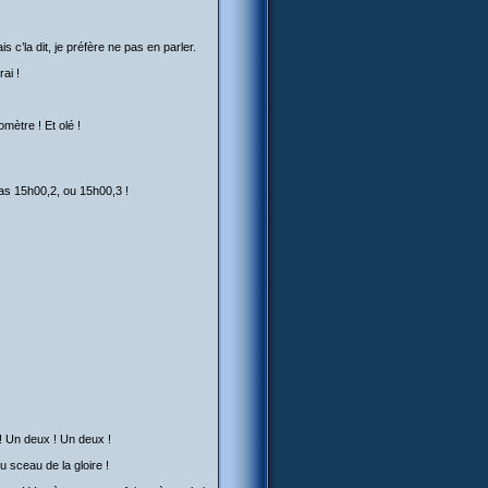
s c’la dit, je préfère ne pas en parler.
ai !
mètre ! Et olé !
pas 15h00,2, ou 15h00,3 !
 ! Un deux ! Un deux !
u sceau de la gloire !