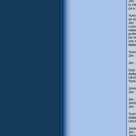
Jim :
tu t’
ça a 
Yumi 
on e
Jim :
comme
natio
profe
j’ai 
une s
bipla
Yumi 
Jim :
Jim :
Odd :
Aelit
Ulric
Yumi
Jérém
Jim 
Jim :
Jérém
Jim :
Yumi 
Aelit
Ulric
Jérém
Jim :
Jéré