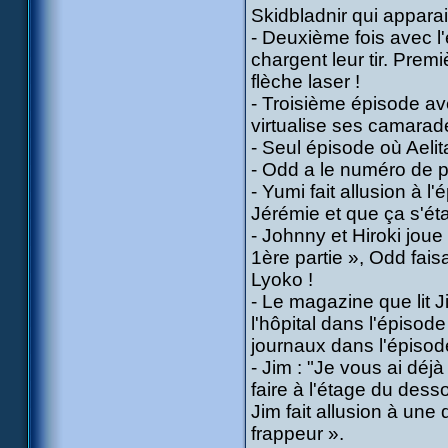
Skidbladnir qui apparai
- Deuxième fois avec l
chargent leur tir. Prem
flèche laser !
- Troisième épisode av
virtualise ses camarades
- Seul épisode où Aeli
- Odd a le numéro de p
- Yumi fait allusion à l'
Jérémie et que ça s'éta
- Johnny et Hiroki jou
1ère partie », Odd fais
Lyoko !
- Le magazine que lit J
l'hôpital dans l'épisod
journaux dans l'épisode
- Jim : "Je vous ai déjà
faire à l'étage du desso
Jim fait allusion à une
frappeur ».