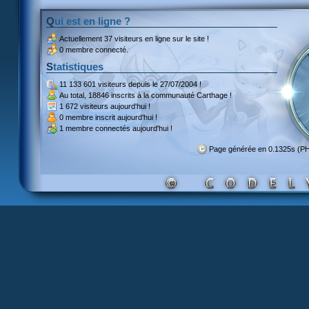
Qui est en ligne ?
Actuellement
37 visiteurs
en ligne sur le site !
0 membre connecté.
Statistiques
11 133 601 visiteurs
depuis le 27/07/2004 !
Au total,
18846 inscrits
à la communauté Carthage !
1 672 visiteurs
aujourd'hui !
0 membre inscrit
aujourd'hui !
1 membre
connectés aujourd'hui !
Page générée en 0.1325s (P