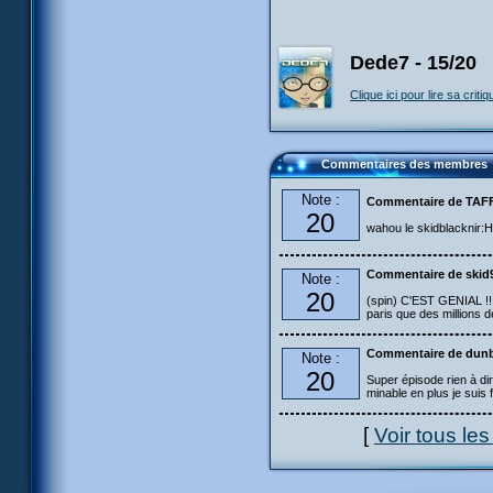
Dede7 - 15/20
Clique ici pour lire sa critiq
Commentaires des membres
Note :
Commentaire de TA
20
wahou le skidblacknir:H(
Commentaire de skid
Note :
20
(spin) C'EST GENIAL !!!
paris que des millions d
Commentaire de dun
Note :
20
Super épisode rien à di
minable en plus je suis f
[
Voir tous le