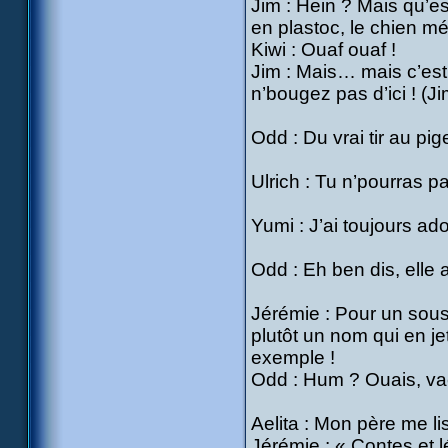
Jim : Hein ? Mais qu’es
en plastoc, le chien mé
Kiwi : Ouaf ouaf !
Jim : Mais… mais c’est 
n’bougez pas d’ici ! (Ji
Odd : Du vrai tir au pig
Ulrich : Tu n’pourras p
Yumi : J’ai toujours ad
Odd : Eh ben dis, elle
Jérémie : Pour un sous
plutôt un nom qui en 
exemple !
Odd : Hum ? Ouais, v
Aelita : Mon père me li
Jérémie : « Contes et 