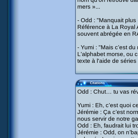
mers »...
- Odd : "Manquait plus 
Référence à La Royal Ai
souvent abrégée en RAF
- Yumi : "Mais c’est du
L'alphabet morse, ou c
texte à l'aide de série
Citations
Odd : Chut… tu vas rév
Yumi : Eh, c’est quoi ce
Jérémie : Ça c’est nor
nous servir de notre g
Odd : Eh, faudrait lui 
Jérémie : Odd, on n’bap