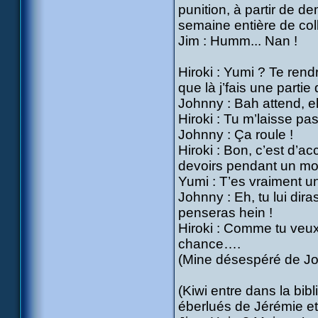
punition, à partir de de
semaine entière de coll
Jim : Humm... Nan !
Hiroki : Yumi ? Te rend
que là j’fais une parti
Johnny : Bah attend, ell
Hiroki : Tu m’laisse pas
Johnny : Ça roule !
Hiroki : Bon, c’est d’a
devoirs pendant un mo
Yumi : T’es vraiment un
Johnny : Eh, tu lui dira
penseras hein !
Hiroki : Comme tu veux…
chance….
(Mine désespéré de J
(Kiwi entre dans la bib
éberlués de Jérémie et 