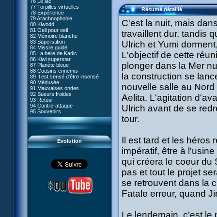
76 Le lac
#05 - Rivalité
77 Torpilles virtuelles
#06 - Soupçons
Résumé détaillé
78 Expérience
#07 - Compte-à-rebours
79 Arachnophobie
#08 - Virus
C'est la nuit, mais dans
80 Kiwodd
#09 - Comment tromper XANA
81 Oeil pour oeil
#10 - Le réveil du guerrier
travaillent dur, tandis 
82 Mémoire blanche
#11 - Rendez-vous
83 Superstition
Ulrich et Yumi dorment,
#12 - Chaos à Kadic
84 Missile guidé
#13 - Vendredi 13
L'objectif de cette réu
85 La belle de Kadic
#14 - Intrusion
86 Kiwi superstar
#15 - Les sans-codes
plonger dans la Mer nu
87 Planète bleue
#16 - Confusion
88 Cousins ennemis
#17 - Un avenir professionnel
la construction se lanc
89 Il est sensé d'être insensé
assuré
90 Médusée
#18 - Obstination
nouvelle salle au Nor
91 Mauvaises ondes
#19 - Le piège
92 Sueurs froides
#20 - Espionnage
Aelita. L'agitation d'a
93 Retour
#21 - Faux-semblants
94 Contre-attaque
Ulrich avant de se red
#22 - Mutinerie
95 Souvenirs
#23 - Le blues de Jérémie
tour.
#24 - Paradoxe temporel
#25 - Hécatombe
#26 - Ultime mission
Il est tard et les héro
Évolution
impératif, être à l'us
qui créera le coeur du 
pas et tout le projet se
se retrouvent dans la 
Fatale erreur, quand Ji
Le lendemain, c'est le p