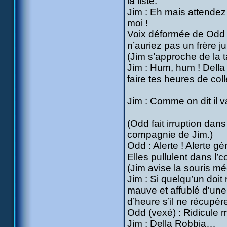
la liste.
Jim : Eh mais attendez
moi !
Voix déformée de Odd 
n’auriez pas un frère j
(Jim s’approche de la t
Jim : Hum, hum ! Della 
faire tes heures de coll
Jim : Comme on dit il 
(Odd fait irruption dan
compagnie de Jim.)
Odd : Alerte ! Alerte 
Elles pullulent dans l’co
(Jim avise la souris mé
Jim : Si quelqu’un doit
mauve et affublé d'une 
d’heure s’il ne récupèr
Odd (vexé) : Ridicule m
Jim : Della Robbia…