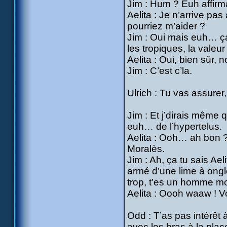
Jim : Hum ? Euh affirma
Aelita : Je n’arrive pa
pourriez m’aider ?
Jim : Oui mais euh… ça 
les tropiques, la vale
Aelita : Oui, bien sûr, 
Jim : C’est c’la.
Ulrich : Tu vas assurer
Jim : Et j’dirais même
euh… de l’hypertelus.
Aelita : Ooh… ah bon ?
Moralès.
Jim : Ah, ça tu sais Ael
armé d’une lime à ongle
trop, t’es un homme mo
Aelita : Oooh waaw ! 
Odd : T’as pas intérêt 
avec les bras à la plac