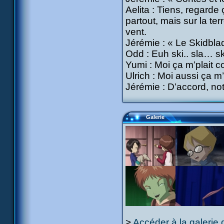
Aelita : Tiens, regarde
partout, mais sur la terr
vent.
Jérémie : « Le Skidbla
Odd : Euh ski.. sla… s
Yumi : Moi ça m’plait
Ulrich : Moi aussi ça m’i
Jérémie : D’accord, no
Galerie
>
Accéder à la galerie 