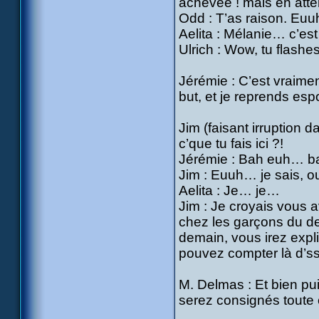
achevée ! mais en atte
Odd : T’as raison. Eu
Aelita : Mélanie… c’est
Ulrich : Wow, tu flashe
Jérémie : C’est vraimen
but, et je reprends es
Jim (faisant irruption
c’que tu fais ici ?!
Jérémie : Bah euh… b
Jim : Euuh… je sais, ou
Aelita : Je… je…
Jim : Je croyais vous av
chez les garçons du de
demain, vous irez expli
pouvez compter là d’ss
M. Delmas : Et bien pu
serez consignés toute c