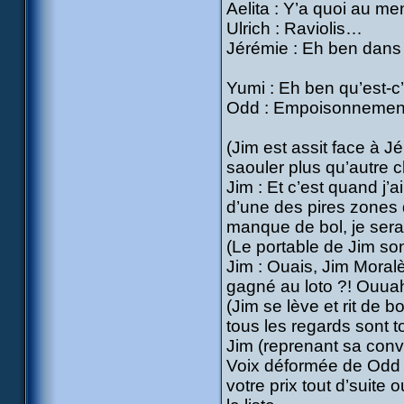
Aelita : Y’a quoi au me
Ulrich : Raviolis…
Jérémie : Eh ben dans
Yumi : Eh ben qu’est-c
Odd : Empoisonnement
(Jim est assit face à Jé
saouler plus qu’autre 
Jim : Et c’est quand j’
d’une des pires zones 
manque de bol, je serai
(Le portable de Jim so
Jim : Ouais, Jim Moral
gagné au loto ?! Ouu
(Jim se lève et rit de 
tous les regards sont to
Jim (reprenant sa conv
Voix déformée de Odd 
votre prix tout d’suite