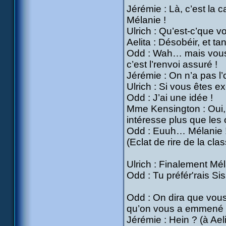
Jérémie : Là, c’est la c
Mélanie !
Ulrich : Qu’est-c’que vo
Aelita : Désobéir, et t
Odd : Wah… mais vous ê
c’est l’renvoi assuré !
Jérémie : On n’a pas l’c
Ulrich : Si vous êtes 
Odd : J’ai une idée !
Mme Kensington : Oui,
intéresse plus que le
Odd : Euuh… Mélanie 
(Eclat de rire de la cla
Ulrich : Finalement Mé
Odd : Tu préfér'rais Sis
Odd : On dira que vous
qu’on vous a emmené à
Jérémie : Hein ? (à Ael