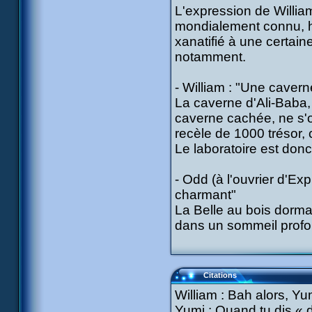
L'expression de Willia
mondialement connu, hé
xanatifié à une certa
notamment.
- William : "Une cavern
La caverne d'Ali-Baba, 
caverne cachée, ne s'o
recèle de 1000 trésor, 
Le laboratoire est don
- Odd (à l'ouvrier d'Exp
charmant"
La Belle au bois dorma
dans un sommeil profo
Citations
William : Bah alors, Yum
Yumi : Quand tu dis « d’