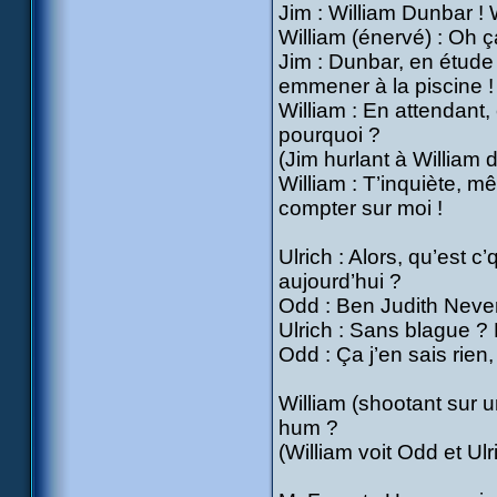
Jim : William Dunbar ! 
William (énervé) : Oh ç
Jim : Dunbar, en étude 
emmener à la piscine !
William : En attendant, c
pourquoi ?
(Jim hurlant à William d’
William : T’inquiète, mê
compter sur moi !
Ulrich : Alors, qu’est c
aujourd’hui ?
Odd : Ben Judith Neve
Ulrich : Sans blague ? E
Odd : Ça j’en sais rien,
William (shootant sur u
hum ?
(William voit Odd et Ul