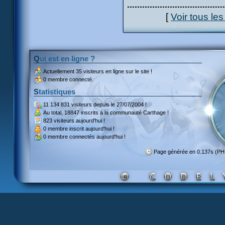
[
Voir tous le
Qui est en ligne ?
Actuellement
35 visiteurs
en ligne sur le site !
0 membre connecté.
Statistiques
11 134 831 visiteurs
depuis le 27/07/2004 !
Au total,
18847 inscrits
à la communauté Carthage !
823 visiteurs
aujourd'hui !
0 membre inscrit
aujourd'hui !
0 membre
connectés aujourd'hui !
Page générée en 0.137s (PH