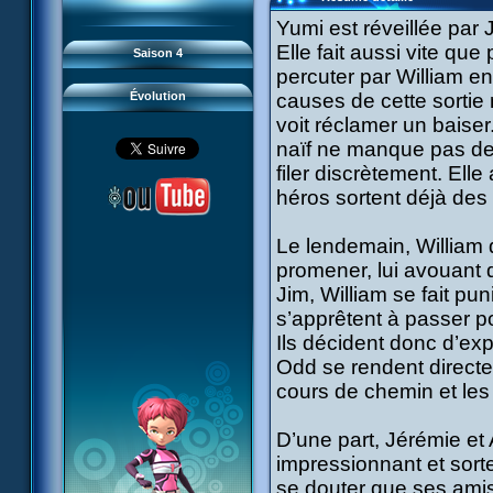
93 Retour
#21 - Faux-semblants
94 Contre-attaque
#22 - Mutinerie
Yumi est réveillée par
95 Souvenirs
#23 - Le blues de Jérémie
#24 - Paradoxe temporel
Elle fait aussi vite que
Saison 4
#25 - Hécatombe
#26 - Ultime mission
percuter par William en
Évolution
causes de cette sortie
voit réclamer un baiser.
naïf ne manque pas de f
filer discrètement. Ell
héros sortent déjà des 
Le lendemain, William 
promener, lui avouant 
Jim, William se fait pun
s’apprêtent à passer p
Ils décident donc d’expé
Odd se rendent directe
cours de chemin et les 
D’une part, Jérémie et
impressionnant et sorte
se douter que ses amis 