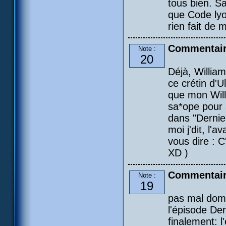
tous bien. Sa
que Code lyok
rien fait de m
Commentair
Note :
20
Déjà, William 
ce crétin d'U
que mon Will
sa*ope pour a
dans "Dernier
moi j'dit, l'a
vous dire :
XD )
Commentair
Note :
19
pas mal dom
l'épisode De
finalement: l