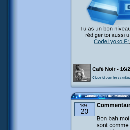
Tu as un bon niveau
rédiger toi aussi 
CodeLyoko.Fr
Café Noir - 16/
Clique ici pour lire sa critiq
Commentaires des membres
Commentair
Note :
20
Bon bah moi 
sont comme no