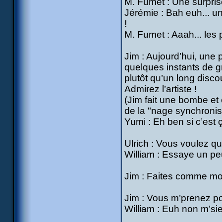
M. Fumet : Une surpris
Jérémie : Bah euh... u
!
M. Fumet : Aaah... les pe
Jim : Aujourd’hui, une p
quelques instants de 
plutôt qu’un long discou
Admirez l’artiste !
(Jim fait une bombe et 
de la "nage synchronisé
Yumi : Eh ben si c’est ç
Ulrich : Vous voulez q
William : Essaye un peu
Jim : Faites comme moi,
Jim : Vous m’prenez po
William : Euh non m’sie