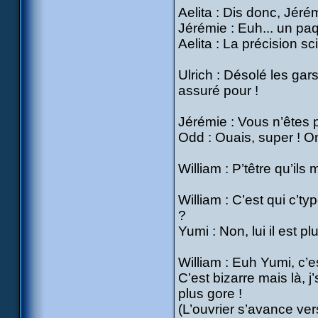
Aelita : Dis donc, Jéré
Jérémie : Euh... un paq
Aelita : La précision sci
Ulrich : Désolé les gars
assuré pour !
Jérémie : Vous n’êtes pl
Odd : Ouais, super ! On 
William : P’têtre qu’ils 
William : C’est qui c’ty
?
Yumi : Non, lui il est p
William : Euh Yumi, c’
C’est bizarre mais là, j
plus gore !
(L’ouvrier s’avance ver