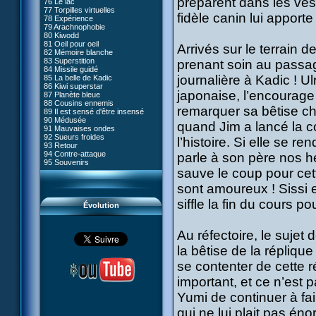
préparent dans les ves
76 Le lac
#05 - Rivalité
77 Torpilles virtuelles
#06 - Soupçons
fidèle canin lui apporte
78 Expérience
#07 - Compte-à-rebours
79 Arachnophobie
#08 - Virus
80 Kiwodd
#09 - Comment tromper XANA
81 Oeil pour oeil
#10 - Le réveil du guerrier
Arrivés sur le terrain d
82 Mémoire blanche
#11 - Rendez-vous
83 Superstition
prenant soin au passag
#12 - Chaos à Kadic
84 Missile guidé
#13 - Vendredi 13
journalière à Kadic ! U
85 La belle de Kadic
#14 - Intrusion
86 Kiwi superstar
#15 - Les sans-codes
japonaise, l’encourage p
87 Planète bleue
#16 - Confusion
88 Cousins ennemis
#17 - Un avenir professionnel
remarquer sa bêtise chr
89 Il est sensé d'être insensé
assuré
90 Médusée
#18 - Obstination
quand Jim a lancé la c
91 Mauvaises ondes
#19 - Le piège
92 Sueurs froides
#20 - Espionnage
l’histoire. Si elle se r
93 Retour
#21 - Faux-semblants
94 Contre-attaque
parle à son père nos h
#22 - Mutinerie
95 Souvenirs
#23 - Le blues de Jérémie
sauve le coup pour cett
#24 - Paradoxe temporel
#25 - Hécatombe
sont amoureux ! Sissi 
#26 - Ultime mission
siffle la fin du cours p
Évolution
Au réfectoire, le sujet
la bêtise de la répliqu
se contenter de cette r
important, et ce n’est 
Yumi de continuer à fai
qui ne lui plait pas én