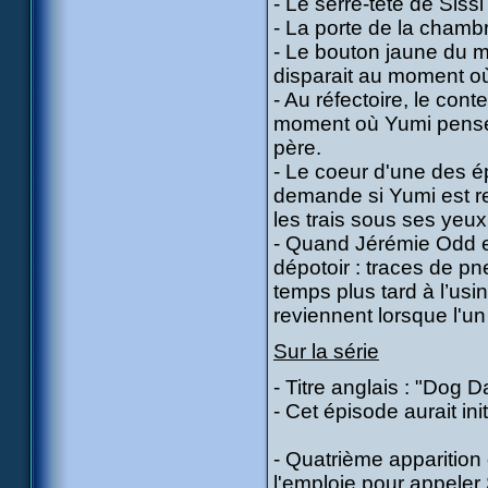
- Le serre-tête de Sissi
- La porte de la chamb
- Le bouton jaune du m
disparait au moment où 
- Au réfectoire, le co
moment où Yumi pense q
père.
- Le coeur d'une des ép
demande si Yumi est r
les trais sous ses yeux
- Quand Jérémie Odd et 
dépotoir : traces de p
temps plus tard à l’usi
reviennent lorsque l'u
Sur la série
- Titre anglais : "Dog 
- Cet épisode aurait ini
- Quatrième apparition
l'emploie pour appeler 