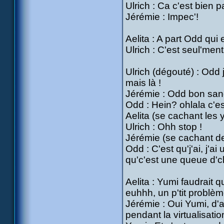
Ulrich : Ca c'est bien 
Jérémie : Impec'!
Aelita : A part Odd qui 
Ulrich : C'est seul'men
Ulrich (dégouté) : Odd 
mais là !
Jérémie : Odd bon sang
Odd : Hein? ohlala c'est
Aelita (se cachant les
Ulrich : Ohh stop !
Jérémie (se cachant der
Odd : C'est qu'j'ai, j'ai
qu'c'est une queue d'c
Aelita : Yumi faudrait 
euhhh, un p'tit problèm
Jérémie : Oui Yumi, d'
pendant la virtualisatio