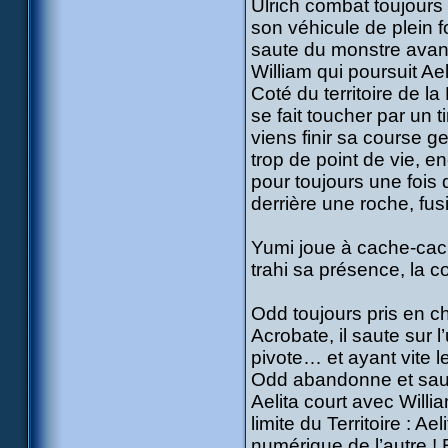
Ulrich combat toujours 
son véhicule de plein f
saute du monstre avant
William qui poursuit Ael
Coté du territoire de l
se fait toucher par un t
viens finir sa course g
trop de point de vie, en
pour toujours une fois 
derrière une roche, fusi
Yumi joue à cache-cach
trahi sa présence, la 
Odd toujours pris en c
Acrobate, il saute sur 
pivote… et ayant vite le
Odd abandonne et saute
Aelita court avec Willia
limite du Territoire : A
numérique de l’autre 