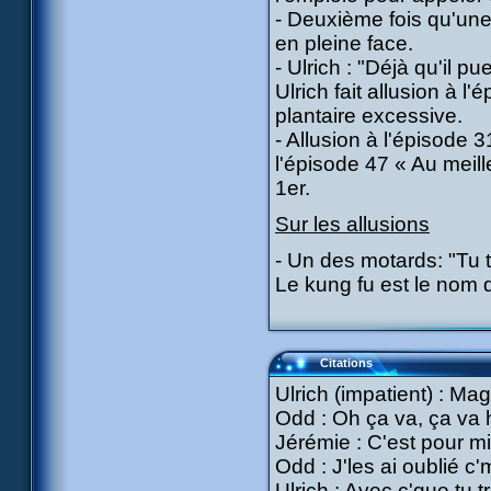
- Deuxième fois qu'une
en pleine face.
- Ulrich : "Déjà qu'il p
Ulrich fait allusion à l
plantaire excessive.
- Allusion à l'épisode 3
l'épisode 47 « Au meil
1er.
Sur les allusions
- Un des motards: "Tu 
Le kung fu est le nom 
Citations
Ulrich (impatient) : Ma
Odd : Oh ça va, ça va h
Jérémie : C'est pour mi
Odd : J'les ai oublié c'
Ulrich : Avec c'que tu t