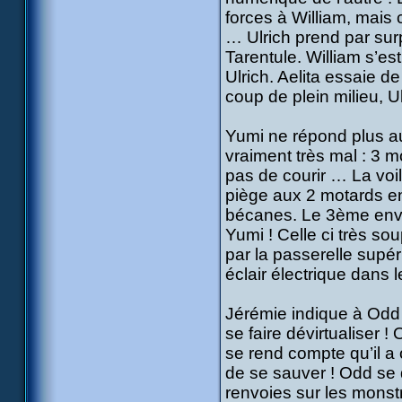
forces à William, mais 
… Ulrich prend par surp
Tarentule. William s’es
Ulrich. Aelita essaie de
coup de plein milieu, Ul
Yumi ne répond plus aux
vraiment très mal : 3 m
pas de courir … La voil
piège aux 2 motards en 
bécanes. Le 3ème envoi
Yumi ! Celle ci très sou
par la passerelle supér
éclair électrique dans l
Jérémie indique à Odd 
se faire dévirtualiser 
se rend compte qu’il a 
de se sauver ! Odd se d
renvoies sur les monstr