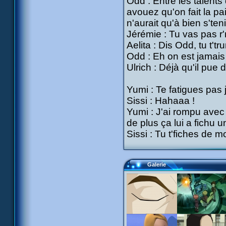
Odd : Entre les talents 
avouez qu'on fait la p
n'aurait qu'à bien s'teni
Jérémie : Tu vas pas r'
Aelita : Dis Odd, tu t't
Odd : Eh on est jamais à 
Ulrich : Déjà qu'il pue 
Yumi : Te fatigues pas 
Sissi : Hahaaa !
Yumi : J'ai rompu avec 
de plus ça lui a fichu u
Sissi : Tu t'fiches de mo
Galerie