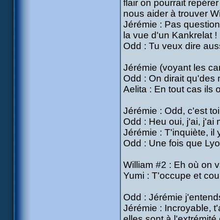
flair on pourrait repér
nous aider à trouver Wi
Jérémie : Pas question e
la vue d'un Kankrelat !
Odd : Tu veux dire aussi
Jérémie (voyant les can
Odd : On dirait qu'des 
Aelita : En tout cas ils o
Jérémie : Odd, c'est to
Odd : Heu oui, j'ai, j'ai
Jérémie : T'inquiète, i
Odd : Une fois que Lyok
William #2 : Eh où on 
Yumi : T'occupe et cour
Odd : Jérémie j'entends
Jérémie : Incroyable, t
elles sont à l'extrémité