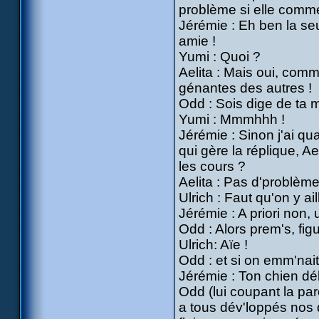
problème si elle comme
Jérémie : Eh ben la seu
amie !
Yumi : Quoi ?
Aelita : Mais oui, comme
génantes des autres !
Odd : Sois dige de ta m
Yumi : Mmmhhh !
Jérémie : Sinon j'ai q
qui gère la réplique, Ae
les cours ?
Aelita : Pas d'problèm
Ulrich : Faut qu'on y ai
Jérémie : A priori non, 
Odd : Alors prem's, fig
Ulrich: Aïe !
Odd : et si on emm'nait
Jérémie : Ton chien déb
Odd (lui coupant la par
a tous dév'loppés nos 