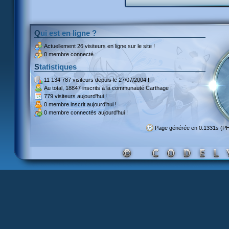
Qui est en ligne ?
Actuellement
26 visiteurs
en ligne sur le site !
0 membre connecté.
Statistiques
11 134 787 visiteurs
depuis le 27/07/2004 !
Au total,
18847 inscrits
à la communauté Carthage !
779 visiteurs
aujourd'hui !
0 membre inscrit
aujourd'hui !
0 membre
connectés aujourd'hui !
Page générée en 0.1331s (P