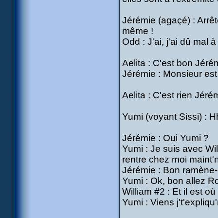
Jérémie (agaçé) : Arrê
même !
Odd : J'ai, j'ai dû mal à
Aelita : C'est bon Jér
Jérémie : Monsieur est 
Aelita : C'est rien Jéré
Yumi (voyant Sissi) : H
Jérémie : Oui Yumi ?
Yumi : Je suis avec Wil
rentre chez moi maint'n
Jérémie : Bon ramène-le
Yumi : Ok, bon allez R
William #2 : Et il est o
Yumi : Viens j't'expliqu'