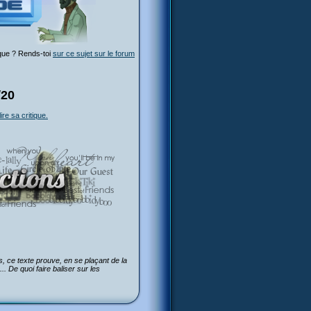
ique ? Rends-toi
sur ce sujet sur le forum
/20
lire sa critique.
us, ce texte prouve, en se plaçant de la
 De quoi faire baliser sur les