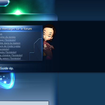
ve
inthe du temps
nage [Terminée]
able dans la maison
back de Code Lyoko
Terminée]
après [Terminée]
sa chimère [Terminée]
la raison [Terminée]