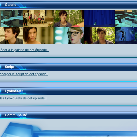
Galerie
éder à la galerie de cet épisode !
Script
charger le script de cet épisode !
LyokoStats
 les LyokoStats de cet épisode !
Communauté