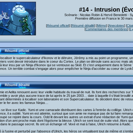
#14 - Intrusion (Év
Scénario : Nicolas Robin & Hervé Benedetti - 
Première diffusion en France le 30 mar
[
Résumé officiel
] [
Résumé détaillé
] [
Mémo
] [
Anecdotes
] [
Cita
[
Commentaires des membres
] [
L
Résumé officiel
localiser le supercalculateur d'Ikonov et le détruire, Jérémy a mis au point un programme, un
iers vont devoir introduire dans le coeur du Cortex. Le plan se déroule sans accroc mais alor
 à leur insu par un Ninja d'Ikonov qui se ventouse au Skid. Et c'est uniquement dans le 5ème 
nce. Un terrible combat s'engage alors pour empêcher le Ninja d'accéder au coeur de Lyokô e
Résumé détaillé
ie et Aelita renouent avec leur vieille habitude du travail de nuit. Ils font des recherches sur
mble y avoir plus aucune trace de lui après le 25 juin 2003… date à laquelle il s’était brouil
ant déterminés à localiser son laboratoire et son Supercalculateur. Ils décident donc de reto
er le fer avec les fameux Ninjas…
 se lève sur Kadic. Yumi et une camarade distribuent des cartes à l’entrée du collège. Ulrich d
nce, il a oublié. Yumi en est atteinte, surtout que son amie ne manque pas de lui faire remarq
oupe se rejoint dans la cours. Odd lit devant les autres un extrait d’une rédaction de Yumi qui l
ion d’un ami proche mais dont l’égoïsme la blesse. Ulrich se sent tout de suite visé. Alors que 
dans le passage secret. Ils ont un échange vif. Vexé et mal à l’aise, Ulrich retourne à Kadic.
é à l’usine et perturbé par l’absence d’Ulrich, les héros se virtualisent tout de même et s’emb