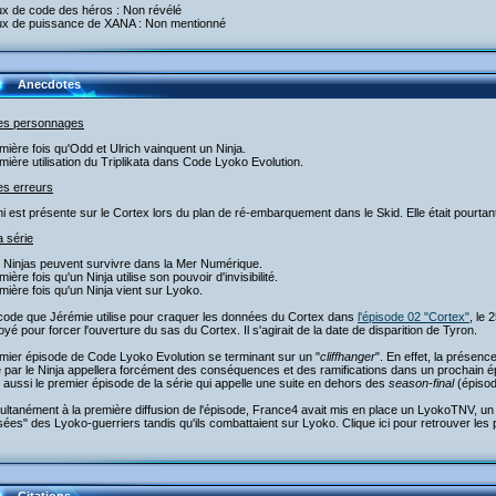
ux de code des héros : Non révélé
ux de puissance de XANA : Non mentionné
Anecdotes
les personnages
mière fois qu'Odd et Ulrich vainquent un Ninja.
mière utilisation du Triplikata dans Code Lyoko Evolution.
es erreurs
i est présente sur le Cortex lors du plan de ré-embarquement dans le Skid. Elle était pourtant
a série
s Ninjas peuvent survivre dans la Mer Numérique.
mière fois qu'un Ninja utilise son pouvoir d'invisibilité.
mière fois qu'un Ninja vient sur Lyoko.
 code que Jérémie utilise pour craquer les données du Cortex dans
l'épisode 02 "Cortex"
, le
yé pour forcer l'ouverture du sas du Cortex. Il s'agirait de la date de disparition de Tyron.
mier épisode de Code Lyoko Evolution se terminant sur un "
cliffhanger
". En effet, la présenc
 par le Ninja appellera forcément des conséquences et des ramifications dans un prochain é
 aussi le premier épisode de la série qui appelle une suite en dehors des
season-final
(épisod
ultanément à la première diffusion de l'épisode, France4 avait mis en place un LyokoTNV, un c
ées" des Lyoko-guerriers tandis qu'ils combattaient sur Lyoko. Clique ici pour retrouver le