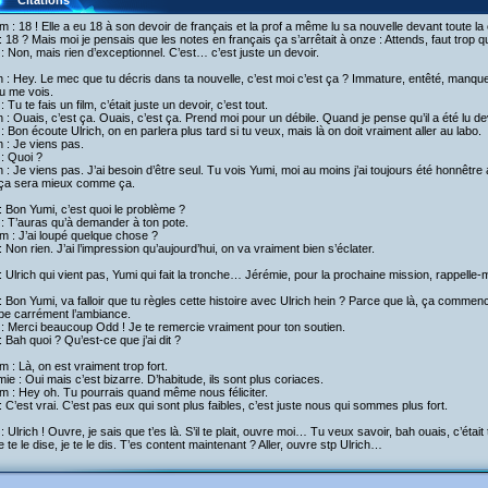
Citations
am : 18 ! Elle a eu 18 à son devoir de français et la prof a même lu sa nouvelle devant toute la
 18 ? Mais moi je pensais que les notes en français ça s’arrêtait à onze : Attends, faut trop qu
: Non, mais rien d’exceptionnel. C’est… c’est juste un devoir.
h : Hey. Le mec que tu décris dans ta nouvelle, c’est moi c’est ça ? Immature, entêté, manqu
u me vois.
: Tu te fais un film, c’était juste un devoir, c’est tout.
h : Ouais, c’est ça. Ouais, c’est ça. Prend moi pour un débile. Quand je pense qu’il a été lu d
: Bon écoute Ulrich, on en parlera plus tard si tu veux, mais là on doit vraiment aller au labo.
h : Je viens pas.
: Quoi ?
h : Je viens pas. J’ai besoin d’être seul. Tu vois Yumi, moi au moins j’ai toujours été honnêtre
, ça sera mieux comme ça.
 Bon Yumi, c’est quoi le problème ?
: T’auras qu’à demander à ton pote.
am : J’ai loupé quelque chose ?
 Non rien. J’ai l’impression qu’aujourd’hui, on va vraiment bien s’éclater.
 Ulrich qui vient pas, Yumi qui fait la tronche… Jérémie, pour la prochaine mission, rappelle
 Bon Yumi, va falloir que tu règles cette histoire avec Ulrich hein ? Parce que là, ça commenc
be carrément l’ambiance.
: Merci beaucoup Odd ! Je te remercie vraiment pour ton soutien.
 Bah quoi ? Qu’est-ce que j’ai dit ?
am : Là, on est vraiment trop fort.
ie : Oui mais c’est bizarre. D’habitude, ils sont plus coriaces.
am : Hey oh. Tu pourrais quand même nous féliciter.
 C’est vrai. C’est pas eux qui sont plus faibles, c’est juste nous qui sommes plus fort.
: Ulrich ! Ouvre, je sais que t’es là. S’il te plait, ouvre moi… Tu veux savoir, bah ouais, c’était 
e te le dise, je te le dis. T’es content maintenant ? Aller, ouvre stp Ulrich…