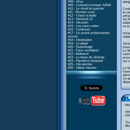
#08 - Virus
attei
#09 - Comment tromper XANA
#10 - Le réveil du guerrier
Contr
#11 - Rendez-vous
le co
#12 - Chaos à Kadic
périp
#13 - Vendredi 13
Un Ni
#14 - Intrusion
indét
#15 - Les sans-codes
ne le
#16 - Confusion
#17 - Un avenir professionnel
A Kad
assuré
réal
#18 - Obstination
#19 - Le piège
Jérém
#20 - Espionnage
trouv
#21 - Faux-semblants
Le Sk
#22 - Mutinerie
marin
#23 - Le blues de Jérémie
prouv
#24 - Paradoxe temporel
est r
#25 - Hécatombe
#26 - Ultime mission
Le Ni
l’usi
adver
Ce qu
dispa
- At
- Vi
- Dév
- To
- Mo