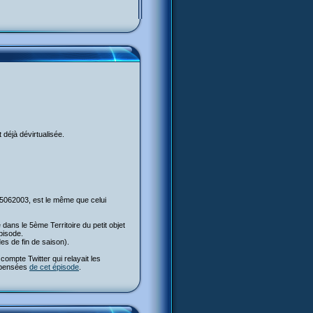
 déjà dévirtualisée.
 25062003, est le même que celui
e dans le 5ème Territoire du petit objet
pisode.
es de fin de saison).
ompte Twitter qui relayait les
s pensées
de cet épisode
.