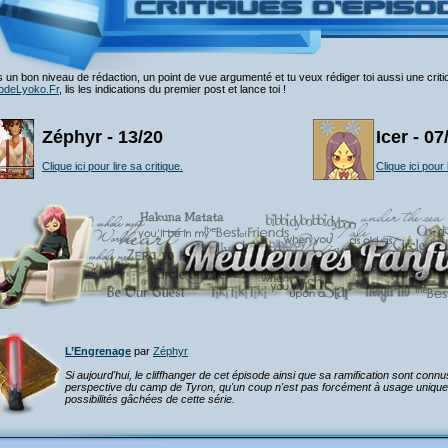
 un bon niveau de rédaction, un point de vue argumenté et tu veux rédiger toi aussi une crit
odeLyoko.Fr
, lis les indications du premier post et lance toi !
Zéphyr - 13/20
Icer - 07
Clique ici pour lire sa critique.
Clique ici pour 
L’Engrenage
par
Zéphyr
Si aujourd'hui, le cliffhanger de cet épisode ainsi que sa ramification sont conn
perspective du camp de Tyron, qu'un coup n'est pas forcément à usage unique...
possibilités gâchées de cette série.