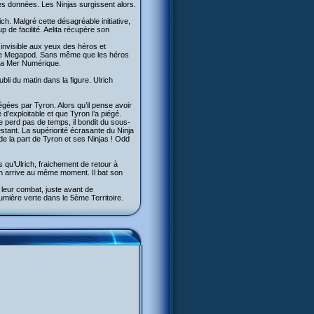
 des données. Les Ninjas surgissent alors.
ich. Malgré cette désagréable initiative,
 de facilité. Aelita récupère son
t invisible aux yeux des héros et
c le Megapod. Sans même que les héros
 la Mer Numérique.
bli du matin dans la figure. Ulrich
gées par Tyron. Alors qu’il pense avoir
 d’exploitable et que Tyron l’a piégé.
e perd pas de temps, il bondit du sous-
estant. La supériorité écrasante du Ninja
 de la part de Tyron et ses Ninjas ! Odd
s qu’Ulrich, fraichement de retour à
ich arrive au même moment. Il bat son
 leur combat, juste avant de
lumière verte dans le 5ème Territoire.