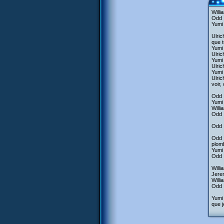
Willi
Odd :
Yumi 
Ulric
que t
Yumi 
Ulric
Yumi 
Ulric
Yumi 
Ulric
voir
Odd :
Yumi 
Willi
Odd :
Odd :
Odd :
plom
Yumi 
Odd :
Willi
Jerem
Willi
Odd :
Yumi 
que j