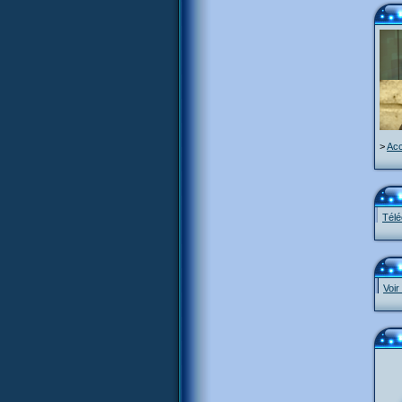
>
Acc
Télé
Voir