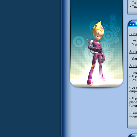
- Ta
- Ta
Sur 
- Pre
- Pre
Sur l
- Yum
Sur l
- Le
- Pre
- Pre
- Le
emplo
- Pre
placé
C'est
- Sim
"pens