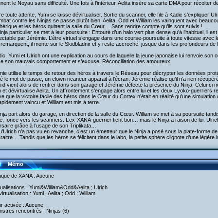
gnent le Noyau sans difficulté. Une fois à l’intérieur, Aelita insère sa carte DMA pour récolter
e toute attente, Yumi se laisse dévirtualiser. Sortie du scanner, elle file à Kadic s’expliquer Ulr
mbat contre les Ninjas se passe plutôt bien. Aelita, Odd et William les vainquent avec beaucoup
hérique et les héros quittent la salle du Cœur… Sans rendre compte qu’ils sont suivis !
nja particulier se met à leur poursuite : Entouré d’un halo vert plus dense qu’à l’habituel, il es
ectable par Jérémie. L’être virtuel s’engage dans une course-poursuite à toute vitesse ave
 remarquent, il monte sur le Skidbladnir et y reste accroché, jusque dans les profondeurs de
ic, Yumi et Ulrich ont une explication au cours de laquelle la jeune japonaise lui renvoie son ou
ise son mauvais comportement et s’excuse. Réconciliation des amoureux.
ie utilise le temps de retour des héros à travers le Réseau pour décrypter les données proté
é le mot de passe, un clown ricaneur apparait à l’écran. Jérémie réalise qu’il n’a rien récupéré
id vient alors de rentrer dans son garage et Jérémie détecte la présence du Ninja. Celui-ci n
 et dévirtualise Aelita. Un affrontement s’engage alors entre lui et les deux Lyoko-guerriers r
e que la victoire facile des héros dans le Cœur du Cortex n’était en réalité qu’une simulation
apidement vaincu et William est mis à terre.
nja part alors du garage, en direction de la salle du Cœur. William se met à sa poursuite tandi
ne, fonce vers les scanners. L’ex-XANA-guerrier tient bon… mais le Ninja a raison de lui. Ulr
saire grâce à l’usage de son Triplikata…
’Ulrich n’a pas vu en revanche, c’est un émetteur que le Ninja a posé sous la plate-forme de
raitre… Tandis que les héros se félicitent dans le labo, la petite sphère clignote d’une légère 
Mémo
taque de XANA : Aucune
rtualisations : Yumi&William&Odd&Aelita ; Ulrich
irtualisation : Yumi ; Aelita ; Odd ; William
ur activée : Aucune
nstres rencontrés : Ninjas (6)