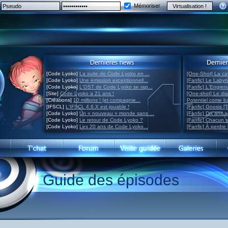
Mémoriser
[Code Lyoko]
La suite de Code Lyoko en ...
[One-Shot] La ca
[Code Lyoko]
Une émission exceptionnell...
[Fanfic] Le Labyr
[Code Lyoko]
L'OST de Code Lyoko se rap...
[Fanfic] L'Engre
[Site]
Code Lyoko a 21 ans !
[One-shot] Le di
[Créations]
10 millions ! (et compagnie...
Potentiel come 
[IFSCL]
L'IFSCL 4.6.X est jouable !
[Fanfic] Gnosis [
[Code Lyoko]
Un « nouveau » monde sans ...
[Fanfic] Dix ans 
[Code Lyoko]
Le retour de Code Lyoko ?
[Fanfic] Chacun 
[Code Lyoko]
Les 20 ans de Code Lyoko...
[Fanfic] À perdre 
Guide des épisodes