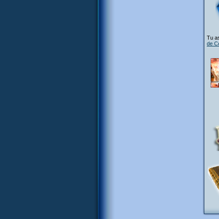
Tu as
de C