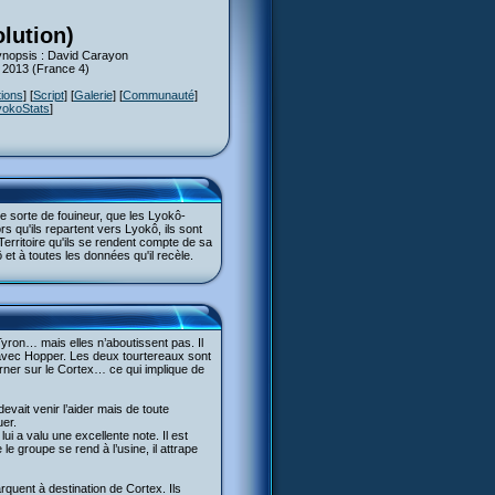
olution)
Synopsis : David Carayon
s 2013 (France 4)
tions
] [
Script
] [
Galerie
] [
Communauté
]
yokoStats
]
e sorte de fouineur, que les Lyokô-
s qu'ils repartent vers Lyokô, ils sont
Territoire qu'ils se rendent compte de sa
t à toutes les données qu'il recèle.
 Tyron… mais elles n’aboutissent pas. Il
lé avec Hopper. Les deux tourtereaux sont
urner sur le Cortex… ce qui implique de
evait venir l’aider mais de toute
uer.
ui a valu une excellente note. Il est
le groupe se rend à l’usine, il attrape
arquent à destination de Cortex. Ils