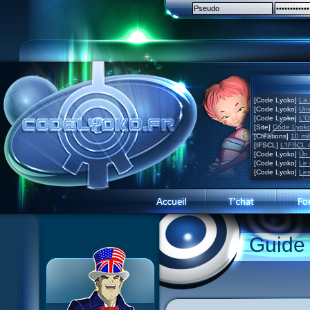
[Code Lyoko]
La 
[Code Lyoko]
Une
[Code Lyoko]
L'O
[Site]
Code Lyoko
[Créations]
10 mil
[IFSCL]
L'IFSCL 4
[Code Lyoko]
Un 
[Code Lyoko]
Le 
[Code Lyoko]
Les
Guide