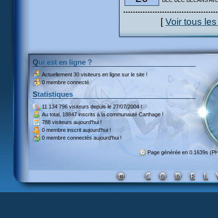
BEC BEC BECANS AVEC
[
Voir tous le
Qui est en ligne ?
Actuellement
30 visiteurs
en ligne sur le site !
0 membre connecté.
Statistiques
11 134 796 visiteurs
depuis le 27/07/2004 !
Au total,
18847 inscrits
à la communauté Carthage !
788 visiteurs
aujourd'hui !
0 membre inscrit
aujourd'hui !
0 membre
connectés aujourd'hui !
Page générée en 0.1639s (P