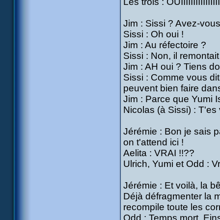
Les trois : OUIIIIIIIIIIIIII
Jim : Sissi ? Avez-vous
Sissi : Oh oui !
Jim : Au réfectoire ?
Sissi : Non, il remontai
Jim : AH oui ? Tiens d
Sissi : Comme vous dite
peuvent bien faire da
Jim : Parce que Yumi I
Nicolas (à Sissi) : T'es
Jérémie : Bon je sais 
on t'attend ici !
Aelita : VRAI !!??
Ulrich, Yumi et Odd : Vra
Jérémie : Et voilà, la bê
Déjà défragmenter la matr
recompile toute les cor
Odd : Temps mort, Eins