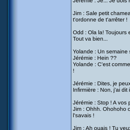
Jérémie : Je... Je dois
Jim : Sale petit chameau
t'ordonne de t'arrêter !
Odd : Ola la! Toujours 
Tout va bien...
Yolande : Un semaine s
Jérémie : Hein ??
Yolande : C'est comme ç
!
Jérémie : Dites, je peux
Infirmière : Non, j'ai d
Jérémie : Stop ! A vos 
Jim : Ohhh. Ohohoho oui
l'savais !
Jim : Ah ouais ! Tu veu