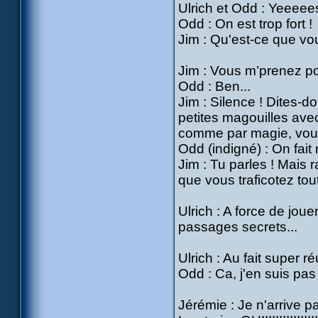
Ulrich et Odd : Yeeeees
Odd : On est trop fort !
Jim : Qu'est-ce que vou
Jim : Vous m’prenez po
Odd : Ben...
Jim : Silence ! Dites-d
petites magouilles ave
comme par magie, vou
Odd (indigné) : On fait 
Jim : Tu parles ! Mais r
que vous traficotez tout
Ulrich : A force de jou
passages secrets...
Ulrich : Au fait super r
Odd : Ca, j'en suis pas 
Jérémie : Je n'arrive pa