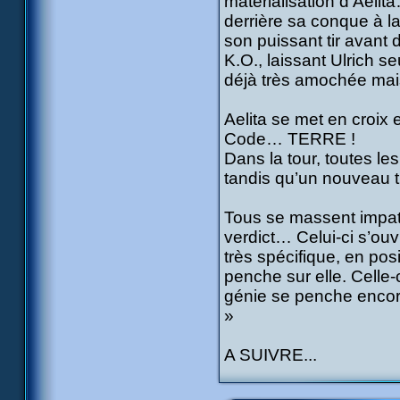
matérialisation d’Aeli
derrière sa conque à l
son puissant tir avant 
K.O., laissant Ulrich s
déjà très amochée mais 
Aelita se met en croix 
Code… TERRE !
Dans la tour, toutes l
tandis qu’un nouveau tir
Tous se massent impat
verdict… Celui-ci s’ouv
très spécifique, en po
penche sur elle. Celle-
génie se penche encore
»
A SUIVRE...