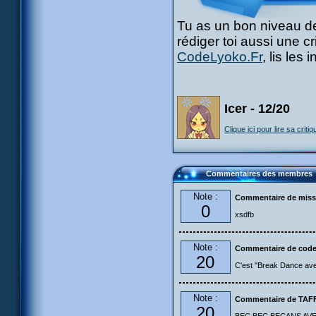
Tu as un bon niveau de
rédiger toi aussi une c
CodeLyoko.Fr
, lis les
Icer - 12/20
Clique ici pour lire sa critiq
Commentaires des membres
Note :
Commentaire de mis
0
xsdfb
Note :
Commentaire de code
20
C'est "Break Dance ave
Note :
Commentaire de TA
20