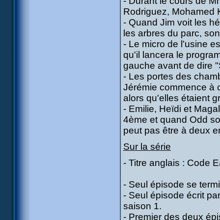
- Durant le cours de M
Rodriguez, Mohamed K
- Quand Jim voit les hé
les arbres du parc, s
- Le micro de l'usine est
qu'il lancera le program
gauche avant de dire 
- Les portes des cham
Jérémie commence à cou
alors qu'elles étaient gr
- Emilie, Heïdi et Maga
4ème et quand Odd sort 
peut pas être à deux 
Sur la série
- Titre anglais : Code E
- Seul épisode se termi
- Seul épisode écrit par
saison 1.
- Premier des deux épi