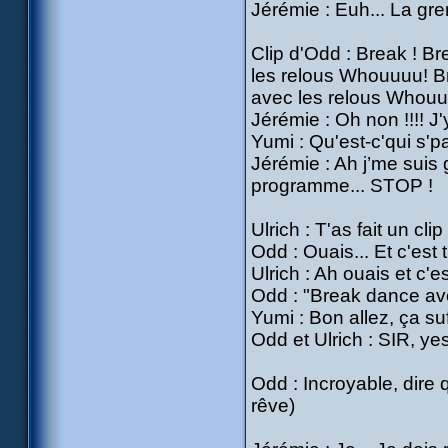
Jérémie : Euh... La gre
Clip d'Odd : Break ! B
les relous Whouuuu! B
avec les relous Whouu
Jérémie : Oh non !!!! J'
Yumi : Qu'est-c'qui s'p
Jérémie : Ah j’me suis 
programme... STOP !
Ulrich : T'as fait un clip
Odd : Ouais... Et c'est t
Ulrich : Ah ouais et c'es
Odd : "Break dance ave
Yumi : Bon allez, ça suf
Odd et Ulrich : SIR, yes
Odd : Incroyable, dire 
rêve)