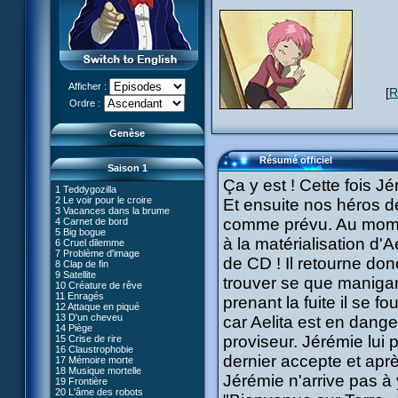
Afficher :
[
R
Le réveil de XANA (Partie 1)
Ordre :
Le réveil de XANA (Partie 2)
Genèse
Résumé officiel
Saison 1
Ça y est ! Cette fois J
1 Teddygozilla
2 Le voir pour le croire
Et ensuite nos héros d
3 Vacances dans la brume
comme prévu. Au moment
4 Carnet de bord
27 Nouvelle donne
5 Big bogue
28 Terre inconnue
à la matérialisation d'A
6 Cruel dilemme
29 Exploration
66 Renaissance
7 Problème d'image
30 Un grand jour
de CD ! Il retourne don
67 Mauvaise réplique
8 Clap de fin
31 Mister Pück
68 Première partie
9 Satellite
32 Saint Valentin
trouver se que maniga
69 Double foyer
10 Créature de rêve
33 Mix final
70 Skidbladnir
11 Enragés
34 Chaînon manquant
prenant la fuite il se fou
71 Premier voyage
12 Attaque en piqué
35 Les jeux sont faits
72 Leçon de choses
13 D'un cheveu
#01 - XANA 2.0
car Aelita est en dange
36 Marabounta
73 Réplika
14 Piège
#02 - Cortex
37 Intérêt commun
74 Je préfère ne pas en parler !
proviseur. Jérémie lui 
15 Crise de rire
#03 - Spectromania
38 Tentation
75 Corps céleste
16 Claustrophobie
#04 - Madame Einstein
39 Mauvaise conduite
76 Le lac
dernier accepte et aprè
17 Mémoire morte
#05 - Rivalité
40 Contagion
77 Torpilles virtuelles
18 Musique mortelle
#06 - Soupçons
41 Ultimatum
Jérémie n'arrive pas à y 
78 Expérience
19 Frontière
#07 - Compte-à-rebours
42 Désordre
79 Arachnophobie
20 L'âme des robots
#08 - Virus
43 Mon meilleur ennemi
53 Droit au coeur