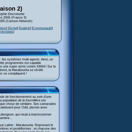
aison 2)
ophie Decroisette
re 2005 (France 3)
2005 (Cartoon Network)
tions
] [
Script
] [
Galerie
] [
Communauté
]
yokoStats
]
 les systèmes multi-agents. Ainsi, un
etits programmes est capable
re une super arme contre XANA ! Sur la
abord, la Marabounta se révèle
s se compliquent !
ode de fonctionnement au sein d'une
 population de la fourmilière est
elque chose de similaire. Ses camarades
skateboard pour Odd, piscine avec
un plongeon, qui visait à impressionner
hambre...
que Latine : Marabounta. Reprenant le
ombres et protéiformes ; et chacune des