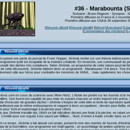
#36 - Marabounta (S
Scénario : Bruno Regeste - Synopsis : S
Première diffusion en France le 2 novemb
Première diffusion aux USA le 30 septembre 
[
Résumé officiel
] [
Résumé détaillé
] [
Mémo
] [
Anecdotes
] [
Cita
[
Commentaires des membres
] [
L
Résumé officiel
cryptant une partie du journal de Franz Hopper, Jérémie tombe sur une théorie intéressante :
t programme isolé est incapable de la moindre créativité. En revanche, une communauté de p
complir des tâches très complexes. Selon Jérémie, un programme de cette nature pourrait êt
de cette découverte, Jérémie élabore donc un programme : Marabounta ! Il le lance. Tout d’
ctivement utile aux héros pour combattre les monstres de XANA… mais rapidement, les chose
Résumé détaillé
héros sont en cours de sciences avec Mme Hertz. L'étude est portée sur les fourmis et le m
ilière. Une fourmi est capable de peu mais en suivant chacune un ordre imposé très précis, la
le d'exécuter de grandes tâches ! Jérémie s'inspire de cette idée et tente de reproduire qu
nifestent pas le même enthousiasme et vaquent à leurs occupations ; devoirs pour Aelita, 
am pour Yumi et espionnage à la piscine pour Ulrich.
s que Jérémie travaille dur, Ulrich se fait ridiculiser devant une foule à la piscine, en ratant 
 Comble pour son orgueil, il est sauvé par William... Vexé, il rentre à Kadic s'exiler dans sa c
t ce temps, Jérémie a fait aboutir son projet, portant le nom des marées de fourmis d'Améri
pt de la fourmilière, son programme est multi-agents ; un assemblage de petites sphères s