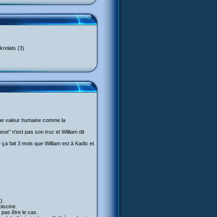
krelats (3)
que valeur humaine comme la
ue" n'est pas son truc et William dit
ue ça fait 3 mois que William est à Kadic et
).
piscine.
 pas être le cas.