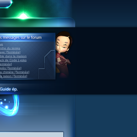
ve
inthe du temps
nage [Terminée]
able dans la maison
back de Code Lyoko
Terminée]
après [Terminée]
sa chimère [Terminée]
la raison [Terminée]