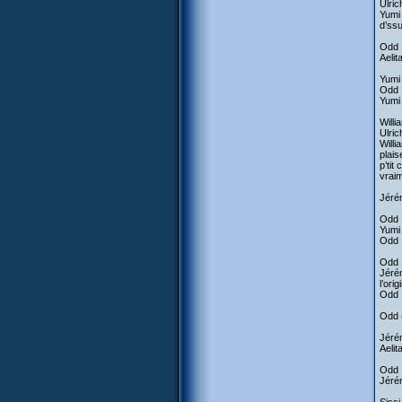
Ulric
Yumi 
d’ssu
Odd :
Aelit
Yumi 
Odd :
Yumi 
Willi
Ulric
Willi
plais
p’tit
vraim
Jérém
Odd :
Yumi 
Odd :
Odd :
Jérém
l’ori
Odd :
Odd 
Jérém
Aelit
Odd :
Jérém