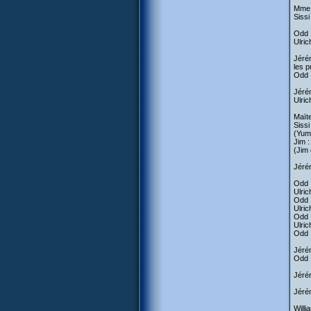
Mme 
Sissi
Odd :
Ulric
Jérém
les p
Odd :
Jérém
Ulric
Maïte
Siss
(Yumi
Jim :
(Jim
Jérém
Odd :
Ulric
Odd :
Ulric
Odd :
Ulric
Odd :
Jérém
Odd :
Jérém
Jérém
Willi