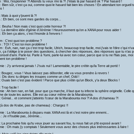
h : Moi, t’espionner ?! Attends tu veux rire là ?! J’étais là par hasard ok ? Par hasard !
: Bien sûr, c’est ça oui, comme quoi le hasard fait bien les choses ! En attendant ton orgueil tu
s !
 Mais à quoi y’jouent là ?!
a : Eh bien, ce sont mes gardes du corps...
: Beuha ! Non mais c’est quoi cette horreur ?!
 La dernière idée d’génie d’Jérémie ! Heureusement qu’on a XANA pour nous aider !
: Eh ben ça alors, c’est l’monde à l’envers !
am : C’est quoi ton problème ?
h : TOI ! C’est toi mon problème !
am : Euh, nan, nan ça c’est trop facile, Ulrich, beaucoup trop facile, moi j’vais te l’dire c’qui 
e, ça t’oblige à te poser des questions, à chercher des réponses, des réponses que tu n’as p
 conseil d’ami. Parle-lui. Parle à Yumi, parle-lui avec ton cœur, parce que si tu ne l’fais pas, moi je 
ent ton problème !
ie : J’y arriverai jamais ! J’suis nul ! Lamentable, le pire crétin qu’la Terre ait porté !
 Bougez, vous ! Vous laissez pas déborder, elle va vous prendre à revers !
: Dis donc tu diriges les troupes comme un chef, Odd !
 Ouais ben c’est pas évident ! Parce que plus crétin qu’un Block, y'a deux Blocks !
 Trop facile !
ie : Ah ben nan, en fait, pour que ça marche, il faut que tu infecte la sphère originelle. Celle q
gine de toute les autres. Elle est au cœur même de la Marabounta.
 Génial... et comment j’atteints l’cœur de la Marabounta moi ?! A dos d’chameau ?!
(à dos de Krabe, pas de chameau) : Chargez !!
ie : La Marabounta à disparu mais XANA est là et c’est notre pire ennemi...
a : Je n’l’oublie pas, Jérémie...
 La prochaine fois qu’tu veux jouer au savant fou, tu nous fait un p’tit exposé avant !
ie : Oh mais j’y comptais ! Seulement vous avez des choses plus intéressantes à faire !