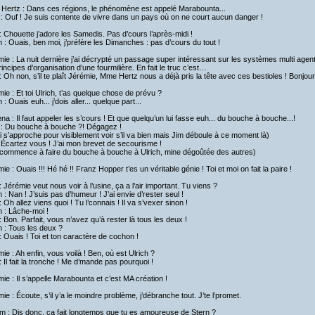
Hertz : Dans ces régions, le phénomène est appelé Marabounta...
 : Ouf ! Je suis contente de vivre dans un pays où on ne court aucun danger !
 Chouette j’adore les Samedis. Pas d’cours l’après-midi !
h : Ouais, ben moi, j’préfère les Dimanches : pas d’cours du tout !
ie : La nuit dernière j’ai décrypté un passage super intéressant sur les systèmes multi agen
rincipes d’organisation d’une fourmilière. En fait le truc c’est…
 Oh non, s’il te plaît Jérémie, Mme Hertz nous a déjà pris la tête avec ces bestioles ! Bonjour 
ie : Et toi Ulrich, t’as quelque chose de prévu ?
h : Ouais euh... j’dois aller... quelque part...
na : Il faut appeler les s’cours ! Et que quelqu’un lui fasse euh... du bouche à bouche...!
i : Du bouche à bouche ?! Dégagez !
 s’approche pour visiblement voir s’il va bien mais Jim déboule à ce moment là)
 Écartez vous ! J’ai mon brevet de secourisme !
 commence à faire du bouche à bouche à Ulrich, mine dégoûtée des autres)
ie : Ouais !!! Hé hé !! Franz Hopper t’es un véritable génie ! Toi et moi on fait la paire !
 Jérémie veut nous voir à l’usine, ça a l’air important. Tu viens ?
h : Nan ! J’suis pas d’humeur ! J’ai envie d’rester seul !
 Oh allez viens quoi ! Tu l’connais ! Il va s’vexer sinon !
h : Lâche-moi !
 Bon. Parfait, vous n’avez qu’à rester là tous les deux !
h : Tous les deux ?
 Ouais ! Toi et ton caractère de cochon !
ie : Ah enfin, vous voilà ! Ben, où est Ulrich ?
 Il fait la tronche ! Me d’mande pas pourquoi !
ie : Il s’appelle Marabounta et c’est MA création !
ie : Écoute, s’il y’a le moindre problème, j’débranche tout. J’te l’promet.
am : Dis donc, ça fait longtemps que tu es amoureuse de Stern ?