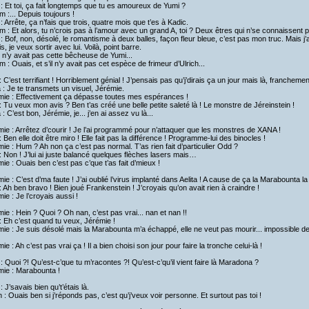
 : Et toi, ça fait longtemps que tu es amoureux de Yumi ?
am :... Depuis toujours !
 : Arrête, ça n’fais que trois, quatre mois que t’es à Kadic.
am : Et alors, tu n’crois pas à l’amour avec un grand A, toi ? Deux êtres qui n’se connaissent pa
 : Bof, non, désolé, le romantisme à deux balles, façon fleur bleue, c’est pas mon truc. Mais j’a
s, je veux sortir avec lui. Voilà, point barre.
il n’y avait pas cette bêcheuse de Yumi...
am : Ouais, et s’il n’y avait pas cet espèce de frimeur d’Ulrich...
 C’est terrifiant ! Horriblement génial ! J’pensais pas qu’j’dirais ça un jour mais là, franchemen
a : Je te transmets un visuel, Jérémie.
mie : Effectivement ça dépasse toutes mes espérances !
 Tu veux mon avis ? Ben t’as créé une belle petite saleté là ! Le monstre de Jéreinstein !
a : C’est bon, Jérémie, je... j’en ai assez vu là...
ie : Arrêtez d’courir ! Je l’ai programmé pour n’attaquer que les monstres de XANA !
 Ben elle doit être miro ! Elle fait pas la différence ! Programme-lui des binocles !
ie : Hum ? Ah non ça c’est pas normal. T’as rien fait d’particulier Odd ?
 Non ! J’lui ai juste balancé quelques flèches lasers mais…
ie : Ouais ben c’est pas c’que t’as fait d’mieux !
ie : C’est d’ma faute ! J’ai oublié l’virus implanté dans Aelita ! A cause de ça la Marabounta
 Ah ben bravo ! Bien joué Frankenstein ! J’croyais qu’on avait rien à craindre !
ie : Je l’croyais aussi !
ie : Hein ? Quoi ? Oh nan, c’est pas vrai... nan et nan !!
 Eh c’est quand tu veux, Jérémie !
ie : Je suis désolé mais la Marabounta m’a échappé, elle ne veut pas mourir... impossible de
ie : Ah c’est pas vrai ça ! Il a bien choisi son jour pour faire la tronche celui-là !
: Quoi ?! Qu’est-c’que tu m’racontes ?! Qu’est-c’qu’il vient faire là Maradona ?
mie : Marabounta !
: J’savais bien qu’t’étais là.
h : Ouais ben si j’réponds pas, c’est qu’j’veux voir personne. Et surtout pas toi !