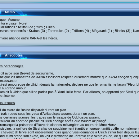
Mémo
aque : Aucune
ritoire visité : Forêt
tualisations : Aelita/Odd ; Yumi ; Ulrich
stres rencontrés : Krabes (3) ; Tarentules (2) ; Frôlions (4) ; Mégatank (1) ; Blocks (3) ; Kan
mière alliance entre XANA et les héros.
Anecdotes
les personnages
 dit avoir son Brevet de secourisme.
 fait que les monstres de XANA s’inclinent respectueusement montre que XANA conçoit quel
nnaissance.
si est amoureuse de Ulrich depuis la maternelle, déclare ne que le romantisme façon "Fleur ble
e au grand amour.
liam dit à Ulrich que s’il ne parlait pas à Yumi, lui le ferait. Par ailleurs, on apprend par Sissi q
est interne.
es erreurs
fil du micro de l'usine disparait durant un plan.
 trais roses sous les yeux d'Aelita disparaissent durant un plan.
s certaines scènes, les traces sur le visage de Odd disparaissent.
couleur du short de piscine d'Ulrich change après que William ait plongé.
 remarque la présence d'élève de classes mélangées au cours de Mme Hertz.
a piscine, la coiffure de Sissi change soudainement (tantôt en queue, tantôt coiffé normalement
 cheveux d'Hervé sont entièrement noirs quand Sissi demande à Ulrich s'il va bien depuis la 
nd Yumi prend son skate, on voit la trottinette de Jérémie et le skate d'Odd, ce qui ne devrait