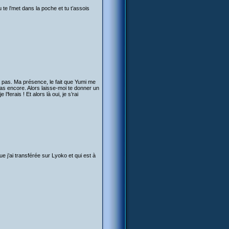
 te l’met dans la poche et tu t’assois
n’va pas. Ma présence, le fait que Yumi me
as encore. Alors laisse-moi te donner un
l’ferais ! Et alors là oui, je s’rai
ue j’ai transférée sur Lyoko et qui est à