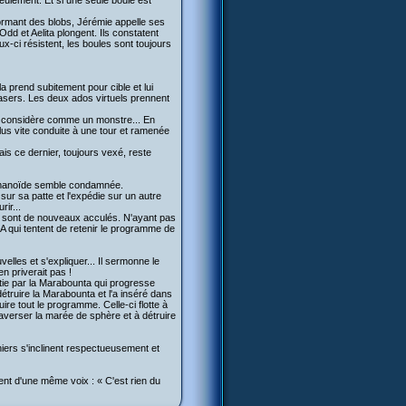
eulement. Et si une seule boule est
formant des blobs, Jérémie appelle ses
dd et Aelita plongent. Ils constatent
x-ci résistent, les boules sont toujours
a prend subitement pour cible et lui
sers. Les deux ados virtuels prennent
 la considère comme un monstre... En
plus vite conduite à une tour et ramenée
is ce dernier, toujours vexé, reste
 humanoïde semble condamnée.
 sur sa patte et l'expédie sur un autre
rir...
s sont de nouveaux acculés. N'ayant pas
A qui tentent de retenir le programme de
lles et s'expliquer... Il sermonne le
n priverait pas !
utie par la Marabounta qui progresse
truire la Marabounta et l'a inséré dans
ire tout le programme. Celle-ci flotte à
averser la marée de sphère et à détruire
niers s'inclinent respectueusement et
ent d'une même voix : « C'est rien du