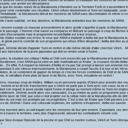
es sphères noires produites à pour mission de localiser et d'attaquer les monstres de XANA s
ssante, une armée est dévastatrice.
s que les boules noires de la Marabounta s'étendent sur le Territoire Forêt et s'assemblent 
pour venir contempler ses résultats. Ulrich refuse obstinément et Yumi est injoignable, seuls O
 l'indubitable : la Marabounta détruit les monstres de XANA sans discrimination et même si ceu
 nombreuses.
ie s'auto-satisfait ; en leur absence, la Marabounta anéantira tous les monstres de XANA.
a ressent soudain un mauvais pressentiment et alors qu'elle s'apprête à partir, la Marabounta l
ue le passage. L'homme-chat sauve sa comparse en libérant un passage à coup de flèches la
udre d'escampette mais le programme incontrôlable est à leur trousse...
ie réalise soudain son erreur, le virus que XANA a implanté à Aelita fait que la Marabounta
, le génie perd le contrôle de son programme qui refuse d'être désactivé ; Aelita doit être au 
erre.
ué, Jérémie décide d'appeler Yumi en renfort et elle-même décide d'aller chercher Ulrich... Ma
 aux injonctions de la jeune japonaise qui doit se rendre seule à l'usine...
yoko, la situation est critique ! Aelita et Odd sont encerclés par la Marabounta et la jeune
oxalement, c'est XANA qui lui vient en aide matérialisant un Krabe ; le crustacé récolte Aelita
n... En effet, l'I.A requiert la mémoire d'Aelita et n’a pas l'air prompt à laisser son ennemie mou
pandant à une vitesse impressionnante, la Marabounta a coupé l'accès à la tour et les héro
lution, ils se contentent de gagner du temps et c'est les forces combinées de Odd et de XAN
ie, le mitraillant d'une pluie de laser et de flèche, avec Yumi, virtualisée en renfort !
erre, nouveau coup de théâtre, William va en personne auprès d'Ulrich pour prendre des nouve
 homme et lui dit très franchement que si Ulrich ne parle pas à Yumi avec son coeur, lui ne s'e
ant son orgueil, le jeune pesilat rejoint l'usine et plonge au moment même où Yumi est englo
rablement. Jérémie avertit alors ses camarades, il a pu mettre au point un programme pour dé
lèche laser de Odd, que celui-ci doit projeter sur la cellule mère de la Marabounta afin de détru
tre du sol mais est protégée par sa progéniture. C'est à dos de Krabe que Odd parvient à tr
asco de Jérémie ! Dans une colossale explosion, les sphères s'évaporent ; Aelita est sauvée.
ros tournent alors un oeil inquiet vers les monstres de leur pire ennemi. Cependant, ces der
nt à travers le territoire, sans plus d'agressivité, laissant les combattants virtuels cois.
ue Sissi évoque l'épisode de la piscine et que Odd se montre curieux, Ulrich et Yumi rétorqu
 »