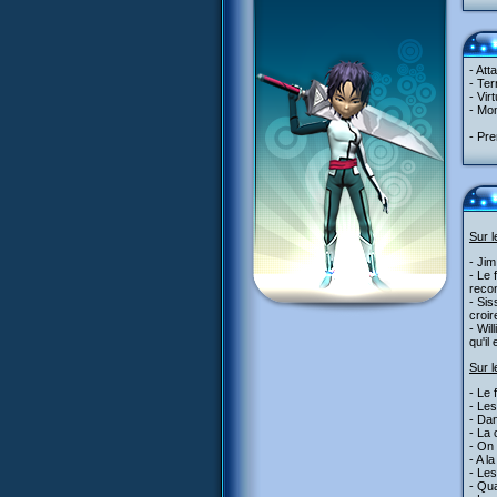
- Att
- Ter
- Vir
- Mon
- Pre
Sur 
- Jim
- Le
reco
- Sis
croir
- Wil
qu'il 
Sur l
- Le 
- Les
- Dan
- La 
- On
- A l
- Les
- Qua