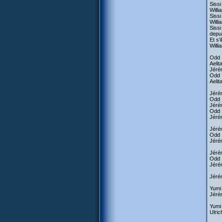
Sissi
Willi
Sissi
Willi
Sissi
depui
Et s’
Willi
Odd :
Aelit
Jéré
Odd :
Aelit
Jérém
Odd :
Jérém
Odd :
Jérém
Jérém
Odd :
Jérém
Jérém
Odd :
Jérém
Jérém
Yumi 
Jéré
Yumi 
Ulric