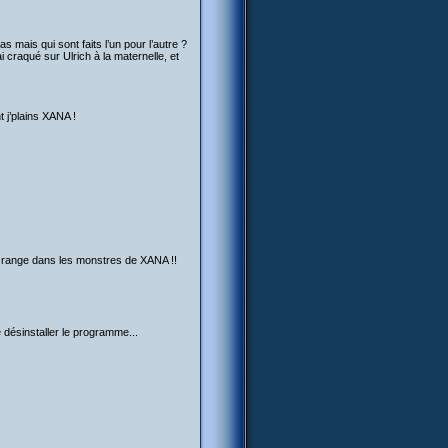
s mais qui sont faits l’un pour l’autre ?
i craqué sur Ulrich à la maternelle, et
t j’plains XANA !
 la range dans les monstres de XANA !!
 désinstaller le programme...