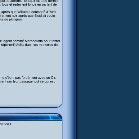
el de Jérémie, lorsqu'il dit à ce dernier
nts fous et redevient foncé en parlant de
oir, après que William a demandé à Yumi
ièrement noir après que Sissi ait voulu
ute du plongeoir.
ulti-agent nommé Marabounta pour tenter
a répertorié Aelita dans les monstres de
e s’écrit pas forcément avec un O).
rent sur leur passage tout ce qui est
iction !