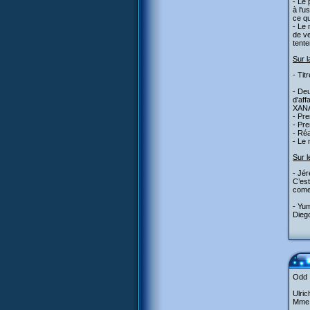
- Le 
à l'u
ce qu
- Le 
de ve
tente
Sur l
- Tit
- De
d'aff
XAN
- Pr
- Pre
- Réa
- Le 
Sur l
- Jé
C’est
comes
- Yum
Dieg
Odd :
Ulri
Mme H