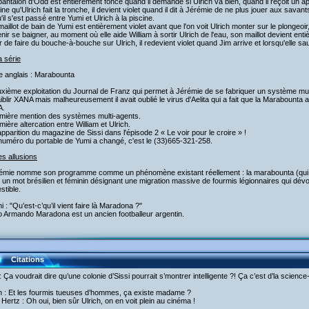
pantalon d'Odd est entièrement foncé quand il demande si Ulrich va bien, quand il reçoit un app
sine qu'Ulrich fait la tronche, il devient violet quand il dit à Jérémie de ne plus jouer aux sava
'il s'est passé entre Yumi et Ulrich à la piscine.
maillot de bain de Yumi est entièrement violet avant que l'on voit Ulrich monter sur le plonge
nir se baigner, au moment où elle aide William à sortir Ulrich de l'eau, son maillot devient ent
r de faire du bouche-à-bouche sur Ulrich, il redevient violet quand Jim arrive et lorsqu'elle sa
a série
re anglais : Marabounta
uxième exploitation du Journal de Franz qui permet à Jérémie de se fabriquer un système m
aiblir XANA mais malheureusement il avait oublié le virus d'Aelita qui a fait que la Marabounta 
A.
emière mention des systèmes multi-agents.
mière altercation entre William et Ulrich.
pparition du magazine de Sissi dans l'épisode 2 « Le voir pour le croire » !
numéro du portable de Yumi a changé, c'est le (33)665-321-258.
es allusions
rémie nomme son programme comme un phénomène existant réellement : la marabounta (qui n
 un mot brésilien et féminin désignant une migration massive de fourmis légionnaires qui dévo
tible.
i : "Qu’est-c’qu’il vient faire là Maradona ?"
o Armando Maradona est un ancien footballeur argentin.
Citations
 Ça voudrait dire qu’une colonie d’Sissi pourrait s’montrer intelligente ?! Ça c’est d’la science-f
ch : Et les fourmis tueuses d’hommes, ça existe madame ?
ertz : Oh oui, bien sûr Ulrich, on en voit plein au cinéma !