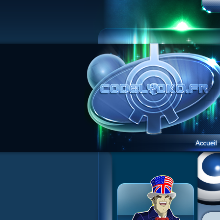
1 Teddygozilla
2 Le voir pour le croire
3 Vacances dans la brume
4 Carnet de bord
5 Big bogue
6 Cruel dilemme
7 Problème d'image
8 Clap de fin
9 Satellite
10 Créature de rêve
11 Enragés
12 Attaque en piqué