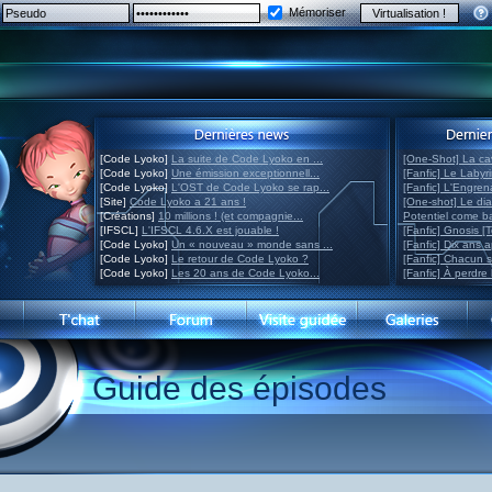
Mémoriser
[Code Lyoko]
La suite de Code Lyoko en ...
[One-Shot] La ca
[Code Lyoko]
Une émission exceptionnell...
[Fanfic] Le Labyr
[Code Lyoko]
L'OST de Code Lyoko se rap...
[Fanfic] L'Engre
[Site]
Code Lyoko a 21 ans !
[One-shot] Le di
[Créations]
10 millions ! (et compagnie...
Potentiel come 
[IFSCL]
L'IFSCL 4.6.X est jouable !
[Fanfic] Gnosis [
[Code Lyoko]
Un « nouveau » monde sans ...
[Fanfic] Dix ans 
[Code Lyoko]
Le retour de Code Lyoko ?
[Fanfic] Chacun 
[Code Lyoko]
Les 20 ans de Code Lyoko...
[Fanfic] À perdre 
Guide des épisodes