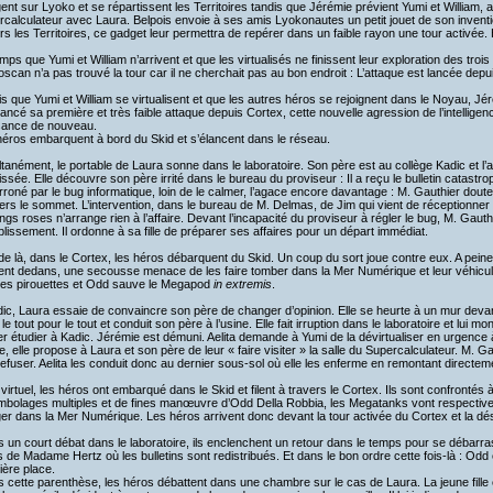
ent sur Lyoko et se répartissent les Territoires tandis que Jérémie prévient Yumi et Willia
calculateur avec Laura. Belpois envoie à ses amis Lyokonautes un petit jouet de son inventio
rs les Territoires, ce gadget leur permettra de repérer dans un faible rayon une tour activée. 
mps que Yumi et William n’arrivent et que les virtualisés ne finissent leur exploration des trois
oscan n’a pas trouvé la tour car il ne cherchait pas au bon endroit : L’attaque est lancée dep
s que Yumi et William se virtualisent et que les autres héros se rejoignent dans le Noyau, J
lancé sa première et très faible attaque depuis Cortex, cette nouvelle agression de l’intelligenc
sance de nouveau.
éros embarquent à bord du Skid et s’élancent dans le réseau.
tanément, le portable de Laura sonne dans le laboratoire. Son père est au collège Kadic et l’att
ssée. Elle découvre son père irrité dans le bureau du proviseur : Il a reçu le bulletin catastrophiq
rroné par le bug informatique, loin de le calmer, l’agace encore davantage : M. Gauthier dout
 vers le sommet. L’intervention, dans le bureau de M. Delmas, de Jim qui vient de réception
ngs roses n’arrange rien à l’affaire. Devant l’incapacité du proviseur à régler le bug, M. Gauth
blissement. Il ordonne à sa fille de préparer ses affaires pour un départ immédiat.
de là, dans le Cortex, les héros débarquent du Skid. Un coup du sort joue contre eux. A peine 
ent dedans, une secousse menace de les faire tomber dans la Mer Numérique et leur véhicule
des pirouettes et Odd sauve le Megapod
in extremis
.
ic, Laura essaie de convaincre son père de changer d’opinion. Elle se heurte à un mur devant
 le tout pour le tout et conduit son père à l’usine. Elle fait irruption dans le laboratoire et lui 
er étudier à Kadic. Jérémie est démuni. Aelita demande à Yumi de la dévirtualiser en urgence 
ne, elle propose à Laura et son père de leur « faire visiter » la salle du Supercalculateur. M. G
efuser. Aelita les conduit donc au dernier sous-sol où elle les enferme en remontant directem
virtuel, les héros ont embarqué dans le Skid et filent à travers le Cortex. Ils sont confront
mbolages multiples et de fines manœuvre d’Odd Della Robbia, les Megatanks vont respective
er dans la Mer Numérique. Les héros arrivent donc devant la tour activée du Cortex et la dé
 un court débat dans le laboratoire, ils enclenchent un retour dans le temps pour se débarra
 de Madame Hertz où les bulletins sont redistribués. Et dans le bon ordre cette fois-là : Odd 
ère place.
 cette parenthèse, les héros débattent dans une chambre sur le cas de Laura. La jeune fille é