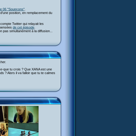
de 06 "Soupçons"
.
r d'une position, en remplacement du
ompte Twitter qui relayait les
s pensées
de cet épisode
.
 pas simultanément à la diffusion...
cher.
t-ce-que tu crois ? Que XANA est une
 ? Alors il va falloir que tu te calmes