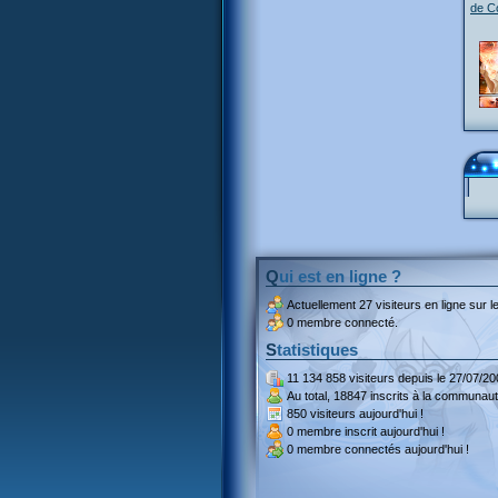
de C
Qui est en ligne ?
Actuellement
27 visiteurs
en ligne sur le
0 membre connecté.
Statistiques
11 134 858 visiteurs
depuis le 27/07/20
Au total,
18847 inscrits
à la communaut
850 visiteurs
aujourd'hui !
0 membre inscrit
aujourd'hui !
0 membre
connectés aujourd'hui !