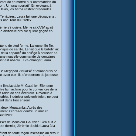
m, avant de se mettre aux commandes du
n : Un scan portatif. En évoluant à
Hélas, les héros restent bredouilles.
 Territoires, Laura fait une découverte :
uis une Tour du Cortex !
érémie s’inquiète. Même si XANA avait
e artificielle prouve qu’elle gagné en
end de pied ferme. La jeune fille file,
ue de sa fille. Le fait que le bulletin ait
e de la capacité du collège à pousser sa
ner une nouvelle commande de centaines
ier est absolu : Il va changer Laura
le Megapod virtualisé et avant qu’ils ne
 avec eux. Ils s’en sortent de justesse
 l’implacable M. Gauthier. Elle tente
montre la machine pour le convaincre de la
à l’aide de ses éventails. Revenue à
authier, ingénieur polytechnicien, ne peut
ent dans l’ascenseur.
és à deux Megatanks. Après des
ment s’écraser contre un mur et
sactivent.
sser de Monsieur Gauthier. S’en suit le
est dernier, Jérémie double Laura à la
tant de toute façon insensible au retour