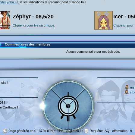
odeLyoko.Fr
, lis les indications du premier post et lance toi !
Zéphyr - 06,5/20
Icer - 05
Clique ici pour lire sa critique.
Clique ici pour 
Commentaires des membres
Aucun commentaire sur cet épisode.
 site !
ms
ztg
04 !
é Carthage !
Page générée en 0.1372s (PHP: 91% - SQL: 9%)
•
Requêtes SQL effectuées : 9