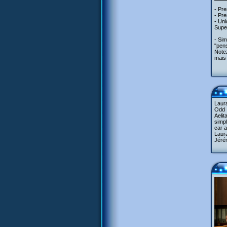
- Pre
- Pr
- Uni
Supe
- Sim
"pens
Notez
mais l
Laura
Odd :
Aelit
simpl
car a
Laura
Jérém