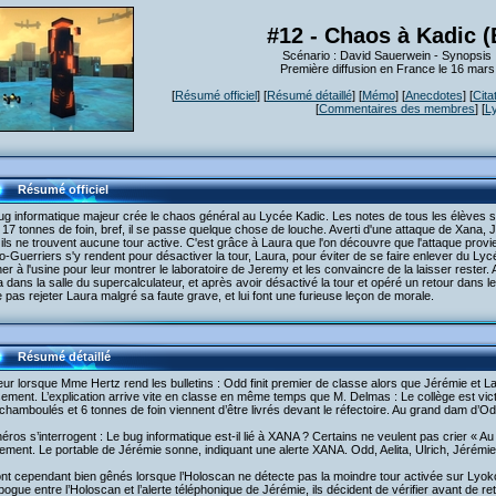
#12 - Chaos à Kadic (
Scénario : David Sauerwein - Synopsis
Première diffusion en France le 16 mar
[
Résumé officiel
] [
Résumé détaillé
] [
Mémo
] [
Anecdotes
] [
Cita
[
Commentaires des membres
] [
L
Résumé officiel
g informatique majeur crée le chaos général au Lycée Kadic. Les notes de tous les élèves so
r 17 tonnes de foin, bref, il se passe quelque chose de louche. Averti d'une attaque de Xana
ils ne trouvent aucune tour active. C'est grâce à Laura que l'on découvre que l'attaque provi
-Guerriers s'y rendent pour désactiver la tour, Laura, pour éviter de se faire enlever du Lyc
r à l'usine pour leur montrer le laboratoire de Jeremy et les convaincre de la laisser rester. 
 dans la salle du supercalculateur, et après avoir désactivé la tour et opéré un retour dans 
 pas rejeter Laura malgré sa faute grave, et lui font une furieuse leçon de morale.
Résumé détaillé
ur lorsque Mme Hertz rend les bulletins : Odd finit premier de classe alors que Jérémie et L
ement. L’explication arrive vite en classe en même temps que M. Delmas : Le collège est vict
chamboulés et 6 tonnes de foin viennent d’être livrés devant le réfectoire. Au grand dam d’Odd
éros s’interrogent : Le bug informatique est-il lié à XANA ? Certains ne veulent pas crier « Au
ement. Le portable de Jérémie sonne, indiquant une alerte XANA. Odd, Aelita, Ulrich, Jérémie
ont cependant bien gênés lorsque l’Holoscan ne détecte pas la moindre tour activée sur Lyo
bogue entre l’Holoscan et l’alerte téléphonique de Jérémie, ils décident de vérifier avant de 