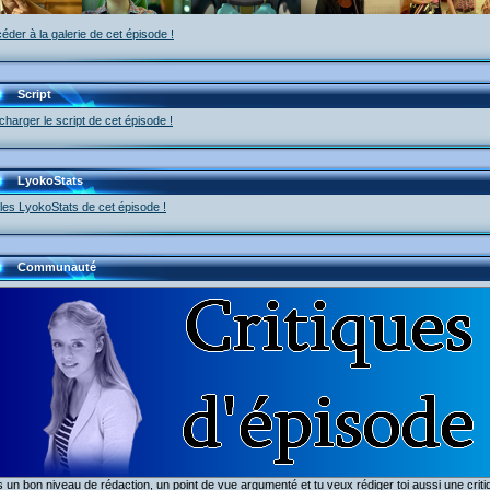
éder à la galerie de cet épisode !
Script
charger le script de cet épisode !
LyokoStats
 les LyokoStats de cet épisode !
Communauté
 un bon niveau de rédaction, un point de vue argumenté et tu veux rédiger toi aussi une crit