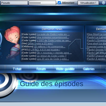
Mémoriser
[Code Lyoko]
La suite de Code Lyoko en ...
[One-Shot] La ca
[Code Lyoko]
Une émission exceptionnell...
[Fanfic] Le Labyr
[Code Lyoko]
L'OST de Code Lyoko se rap...
[Fanfic] L'Engre
[Site]
Code Lyoko a 21 ans !
[One-shot] Le di
[Créations]
10 millions ! (et compagnie...
Potentiel come 
[IFSCL]
L'IFSCL 4.6.X est jouable !
[Fanfic] Gnosis [
[Code Lyoko]
Un « nouveau » monde sans ...
[Fanfic] Dix ans 
[Code Lyoko]
Le retour de Code Lyoko ?
[Fanfic] Chacun 
[Code Lyoko]
Les 20 ans de Code Lyoko...
[Fanfic] À perdre 
Guide des épisodes