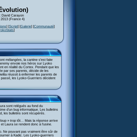
Évolution)
 : David Carayon
s 2013 (France 4)
tions
] [
Script
] [
Galerie
] [
Communauté
]
yokoStats
]
nt mélangées, la cantine s'est faite
, Jeremy envoie nos héros sur Lyoko
ent en réalité du Cortex. Pendant que les
ée par ses parents, décide de les
Aelita réussit à enfermer les parents de
le passé, les Lyoko-Guerriers décident
aura sont relégués au fond du
ime d’un bug informatique. Les bulletins
, les bulletins sont récupérés.
 loup » trop tôt… Mais la réponse arrive
 et Laura se rendent donc à l’usine.
ko. Ne pouvant pas vraiment être sûr de
retourner à Kadic. Les Lyoko-guerriers