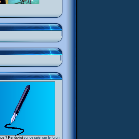
ique ? Rends-toi
sur ce sujet sur le forum