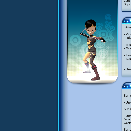
dans 
Super
- Att
- Vir
- Dév
- Tou
- Mo
- Ta
- Ta
- Des
Sur 
- Uni
Sur l
- Une
l'épi
Corte
Sur l