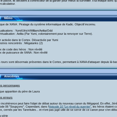
le passé, ils décident à contrecœur de la garder pour mieux la surveiller. Il lui indique donc qu
calculateur.
Mémo
aque de XANA : Piratage du système informatique de Kadic. Objectif inconnu.
tualisations : Yumi/Ulrich/William/Aelita/Odd
irtualisation : Aelita (Par Yumi, volontairement pour la renvoyer sur Terre).
r activée dans le Cortex. Désactivée par Yumi
nstres rencontrés : Mégatanks (2)
ux de code des héros : Non révélé
ux de puissance de XANA : Non révélé
 tours sont désormais présentes dans le Cortex, permettant à XANA d'attaquer depuis là-ba
Anecdotes
les personnages
que apparition du père de Laura
es erreurs
 incohérence peut faire l'objet de débat autour du nouveau canon du Mégapod. En effet, Jér
sode 06 "Soupçons". Cependant, dans l'
épisode 10 "Le réveil du guerrier"
, les héros étaient 
x, cernés par les Tarentules... et n'ont pas jugé utile de se servir de ce canon pour s'en déb
a série