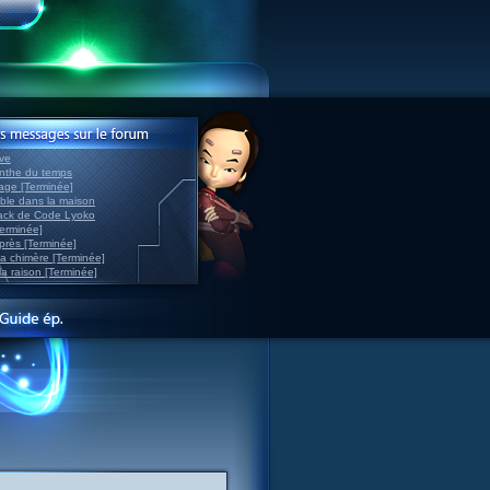
ve
inthe du temps
nage [Terminée]
able dans la maison
back de Code Lyoko
Terminée]
après [Terminée]
sa chimère [Terminée]
la raison [Terminée]