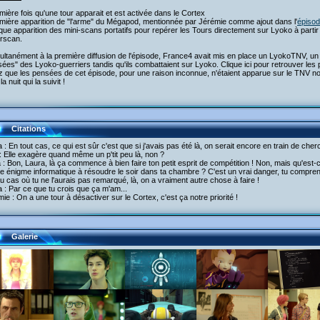
mière fois qu'une tour apparait et est activée dans le Cortex
emière apparition de "l'arme" du Mégapod, mentionnée par Jérémie comme ajout dans l'
épiso
que apparition des mini-scans portatifs pour repérer les Tours directement sur Lyoko à parti
rscan.
ultanément à la première diffusion de l'épisode, France4 avait mis en place un LyokoTNV, un c
ées" des Lyoko-guerriers tandis qu'ils combattaient sur Lyoko. Clique ici pour retrouver le
 que les pensées de cet épisode, pour une raison inconnue, n'étaient apparue sur le TNV non
a nuit qui la suivit !
Citations
 : En tout cas, ce qui est sûr c'est que si j'avais pas été là, on serait encore en train de cher
 Elle exagère quand même un p'tit peu là, non ?
a : Bon, Laura, là ça commence à bien faire ton petit esprit de compétition ! Non, mais qu'es
e énigme informatique à résoudre le soir dans ta chambre ? C'est un vrai danger, tu comprends
u cas où tu ne l'aurais pas remarqué, là, on a vraiment autre chose à faire !
 : Par ce que tu crois que ça m'am...
ie : On a une tour à désactiver sur le Cortex, c'est ça notre priorité !
Galerie