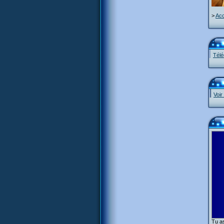
>
Acc
Télé
Voir
Tu as