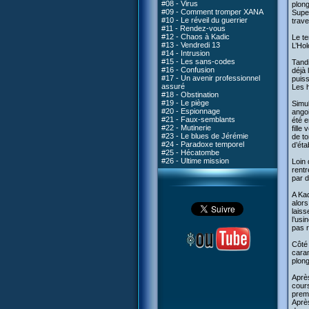
#08 - Virus
plong
#09 - Comment tromper XANA
Super
#10 - Le réveil du guerrier
trave
#11 - Rendez-vous
#12 - Chaos à Kadic
Le te
#13 - Vendredi 13
L’Hol
#14 - Intrusion
#15 - Les sans-codes
Tandi
#16 - Confusion
déjà 
#17 - Un avenir professionnel
puis
assuré
Les h
#18 - Obstination
#19 - Le piège
Simul
#20 - Espionnage
angoi
#21 - Faux-semblants
été e
#22 - Mutinerie
fille
#23 - Le blues de Jérémie
de to
#24 - Paradoxe temporel
d’éta
#25 - Hécatombe
#26 - Ultime mission
Loin 
rentr
par 
A Kad
alors
laiss
l’usi
pas r
Côté 
cara
plong
Après
cours
premi
Après