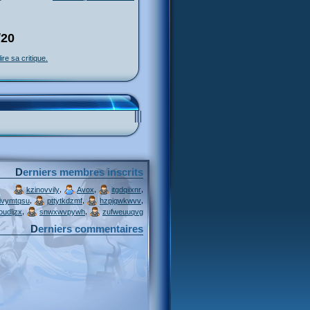
/20
lire sa critique.
Derniers membres inscrits
,
,
,
kzinovvily
Avox
itgdqiixnr
,
,
,
ivymtqsu
pttytkdzmf
hzpjqwkwvv
,
,
oudljzx
snwxwvpywh
zufweuuqvg
Derniers commentaires