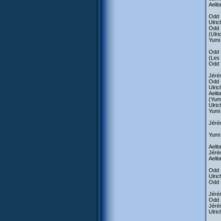
Aeli
Odd :
Ulric
Odd :
(Ulri
Yumi 
Odd :
(Les 
Odd :
Jéré
Odd :
Ulric
Aelit
(Yumi
Ulric
Yumi
Jérém
Yumi 
Aelit
Jérém
Aelit
Odd :
Ulric
Odd :
Jérém
Odd 
Jérém
Ulric