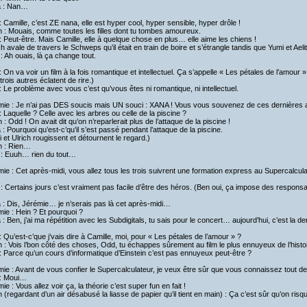
ta : Nan…
 Camille, c’est ZE nana, elle est hyper cool, hyper sensible, hyper drôle !
h : Mouais, comme toutes les filles dont tu tombes amoureux.
 Peut-être. Mais Camille, elle à quelque chose en plus… elle aime les chiens !
ch avale de travers le Schweps qu’il était en train de boire et s’étrangle tandis que Yumi et Aelit
: Ah ouais, là ça change tout.
 On va voir un film à la fois romantique et intellectuel. Ça s’appelle « Les pétales de l’amour »
trois autres éclatent de rire.)
 Le problème avec vous c’est qu’vous êtes ni romantique, ni intellectuel.
mie : Je n’ai pas DES soucis mais UN souci : XANA ! Vous vous souvenez de ces dernières 
 Laquelle ? Celle avec les arbres ou celle de la piscine ?
h : Odd ! On avait dit qu’on n’reparlerait plus de l’attaque de la piscine !
a : Pourquoi qu’est-c’qu’il s’est passé pendant l’attaque de la piscine.
 et Ulrich rougissent et détournent le regard.)
h : Rien…
 : Euuh… rien du tout…
ie : Cet après-midi, vous allez tous les trois suivrent une formation express au Supercalcula
: Certains jours c’est vraiment pas facile d’être des héros. (Ben oui, ça impose des responsab
a : Dis, Jérémie… je n’serais pas là cet après-midi…
ie : Hein ? Et pourquoi ?
a : Ben, j’ai ma répétition avec les Subdigitals, tu sais pour le concert… aujourd’hui, c’est la de
 Qu’est-c’que j’vais dire à Camille, moi, pour « Les pétales de l’amour » ?
h : Vois l’bon côté des choses, Odd, tu échappes sûrement au film le plus ennuyeux de l’histo
 Parce qu’un cours d’informatique d’Einstein c’est pas ennuyeux peut-être ?
ie : Avant de vous confier le Supercalculateur, je veux être sûr que vous connaissez tout de
: Moui…
ie : Vous allez voir ça, la théorie c’est super fun en fait !
h (regardant d’un air désabusé la liasse de papier qu’il tient en main) : Ça c’est sûr qu’on ri