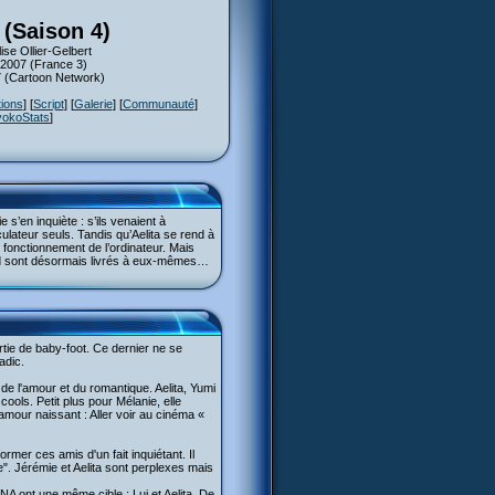
 (Saison 4)
ise Ollier-Gelbert
 2007 (France 3)
07 (Cartoon Network)
tions
] [
Script
] [
Galerie
] [
Communauté
]
yokoStats
]
’en inquiète : s’ils venaient à
culateur seuls. Tandis qu’Aelita se rend à
fonctionnement de l’ordinateur. Mais
dd sont désormais livrés à eux-mêmes…
ie de baby-foot. Ce dernier ne se
adic.
de l'amour et du romantique. Aelita, Yumi
ools. Petit plus pour Mélanie, elle
mour naissant : Aller voir au cinéma «
rmer ces amis d'un fait inquiétant. Il
". Jérémie et Aelita sont perplexes mais
A ont une même cible : Lui et Aelita. De