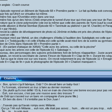
re anglais : Crash course
 épisode reprend un élément de l'épisode 68 « Première partie » : Le fait qu'Aelita soit convoq
que fois qu'Ulrich se virtualise lui-même.
mière fois que l'Overbike entre dans une tour.
mière fois qu'un des héros (Odd) emprunte le tunnel d'une tour qui n'est pas une tour de Pa
voiture que le clone polymorphe vole est la même que celle des parents de Yumi (sauf la coul
velle allusion à Mortal Stombat (Episode 60 « Tarentule au plafond » par M. Chardin) et Par
 » par Hiroki).
revoit la cabine de développement de photo où Jérémie et Aelita ont pris des photos de l'épis
sont en ville.
musique mixé par Mehdi, un des challengers d'Aelita à l'audition des Subdigitals est celle qu
sode 1 « Teddygozilla » et celle d'Aelita est celle qu'elle avait mixé lors de la soirée au gymnas
ition de Chris dans l'épisode 68 « Première partie ».
 : (En parlant d'attaque de XANA) "Celle avec les arbres, ou celle de la piscine"
aque avec les arbres est celle de l'épisode 61 « Sabotage ».
ouveau, des personnages des saisons précédentes font de brèves réapparition : Juste avant q
gitals, on revoit la secrétaire de James Finson de l'épisode 8 « Clap de fin ». Durant les s
a fuit ou que le clone est sur ses traces. On revoit notamment le psy de l'épisode 11 « Enra
sode 8 « Clap de fin » puis le photographe de l'épisode 34 « Chainon manquant ».
Citations
h : Bon, qu’est-c’qu’il fabrique, Odd ? On devait faire un baby-foot !
: Tu l’connais, sûrement un truc à faire au dernier moment.
h : Dis plutôt qu’il s’est défilé ! Et là, il est en train de chercher une bonne excuse pour pas v
a : Euh, son excuse, c’est pas une rousse avec des tresses ?
de Odd qui s’assied sur un banc en compagnie d’une jeune fille.)
h : Eh ben dis donc ! Il s’embête pas le Don Juan !
a : J’savais pas qu’t’avais rompu avec Mélanie.
: Qui ça ? Ah euh Mélanie… euh non, elle était pas assez… hum… elle est un peu trop… euh
‘fin… tu… tu vois quoi.