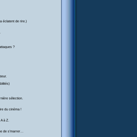
a éclatent de rire.)
.
attaques ?
teur.
ilités)
rnière sélection.
ire du cinéma !
 A à Z.
sque de s’marrer…