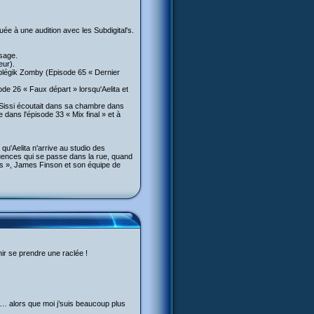
uée à une audition avec les Subdigital's.
ssage.
eur).
aplégik Zomby (Episode 65 « Dernier
ode 26 « Faux départ » lorsqu'Aelita et
e Sissi écoutait dans sa chambre dans
e dans l'épisode 33 « Mix final » et à
u'Aelita n'arrive au studio des
équences qui se passe dans la rue, quand
gés », James Finson et son équipe de
enir se prendre une raclée !
… alors que moi j’suis beaucoup plus