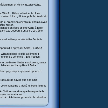
médiatement et Yumi virtualise Aelita,
de XANA... Hélas, à l'usine, le clone
otiver Ulrich, il lui rappelle l'épisode de
elle-ci prend son envol à mi-chemin avec
 deux autres.
 lance son épée et jette Aelita à terre.
ndant pas secourir son ami : Le 3ème
vait utilisé pour électrifier Jérémie.
'apprêtait à agresser Aelita. Le XANA-
 William bloque le plus aisément. Il
une prise aérienne... Elle n'obtient
sser du dernier Krabe surgit alors, saute
laissant le champ libre à Aelita.
 clone polymorphe qui avait apparu à
ie rassuré de savoir que ses amis
». Le romantisme a lassé le jeune homme
ulé. Odd avoue alors que l'attaque de la
voquer cette attaque.
émie et Aelita rougissent et bredouillent