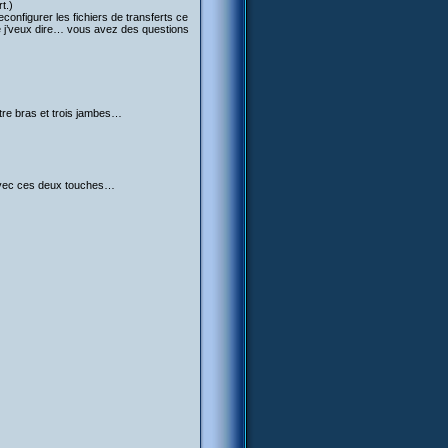
t.)
econfigurer les fichiers de transferts ce
e j’veux dire… vous avez des questions
atre bras et trois jambes…
ar avec ces deux touches…