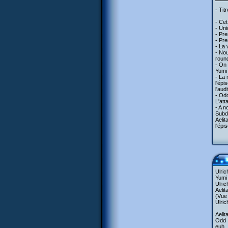
- Tit
- Cet
- Uni
- Pre
- Pre
- La 
- Nou
round
- On 
Yumi 
- La 
l'épi
l'aud
- Odd
L'att
- A n
Subdi
Aelit
l'épi
Ulric
Yumi 
Ulric
Aelit
(Vue 
Ulric
Aelit
Odd 
euh… 