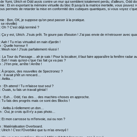
de Yumi, Ulrich et Odd assis contre un mur qui semblent totalement perdu, d’ailleurs, Odd dor
ie : Et en exportant la mémoire virtuelle du bloc B jusqu’à la matrice inertielle, vous pouvez r
vous permets de retarder la mise en conformité des cubiques quantiques, si vous voyez c’qu
ie : Bon, OK, je suppose qu’on peut passer à la pratique.
se réveille)
 Oh ? C’est déjà terminé ?
 Ça y est, Ulrich. J’suis prêt. Te goure pas d’bouton ! J’ai pas envie de m’retrouver avec qu
 Aah ! Tu m’as virtualisé en nain d’jardin !
h : Quelle horreur !!
 Meuh non ! J’suis parfaitement réussi !
: La Tour du Passage… ah je sais ! Pour la localiser, il faut faire apparaître la fenêtre rad
 Eeh ! mais qu’est-c’que t’as fait ça va pas ?
 : J’t’en prie, arrête ! Arrête !
: À propos, des nouvelles de Spectronez ?
h : Il avait p’têt un rencard…
: Aelita…
h : Eh attend ! Tu m’laisse tout seul ?
: Ouais, tu fais un travail génial !
ch : Euh… Odd, t’as des… des machins-choses en approche.
 Tu fais des progrès mais ce sont des Blocks !
 : Aelita à réellement un don…
 : Oui, je crois qu’il n’y a pas photo…
 Et mon carrosse tu m’l’envoie, oui ou non ?
h : Matérialisation Overboard.
 Ulrich ! C’est l’Overbike que tu m’as envoyé !