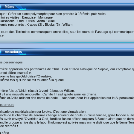
Mémo
aque : Créer un clone polymorphe pour s'en prendre à Jérémie, puis Aelita
ritoires visités : Banquise ; Montagne
tualisations : Odd ; Ulrich ; Aelita ; Yumi
emis rencontrés : Krabes (3) ; Blocks (3) ; William
 tours des Territoires communiquent entre elles, sauf les tours de Passage qui communiquent,
ce.
Anecdotes
les personnages
mière apparition des partenaires de Chris : Ben et Nico ainsi que de Sophie, leur comptable qui
encé d'être insensé ».
xième fois qu'Odd utilise l'Overbike.
isième fois qu'Odd se fait toucher à la queue.
mière fois qu'Ulrich réussit à venir à bout de William.
 vit une nouvelle amourette : Camille ! Il sait qu'elle aime les chiens.
émie et Aelita utilisent des noms de code ... suspects pour leur application sur le Supercalc
es erreurs
i parle de matérialisation sur Lyoko. C'est une virtualisation...
porte de la chambre de Jérémie change souvent de couleur (bleue foncée, grise foncée au lie
ès avoir envoyé l'Overbike à Odd, l'ordi de l'usine affiche toujours 3 Blocks alors que ce derni
nd le groupe arrive dans le labo, l'holomap est activée mais on ne distingue que le 5ème Terri
ce recréés !
a série