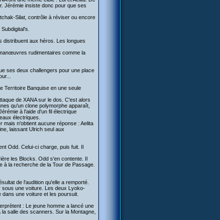
ur. Jérémie insiste donc pour que ses
chak-Silat, contrôle à réviser ou encore
Subdigital's.
s distribuent aux héros. Les longues
 les manœuvres rudimentaires comme la
 que ses deux challengers pour une place
ur...
 le Territoire Banquise en une seule
attaque de XANA sur le dos. C'est alors
agnes qu'un clone polymorphe apparaît,
érémie à l'aide d'un fil électrique
seaux électriques.
er mais n'obtient aucune réponse : Aelita
ine, laissant Ulrich seul aux
t Odd. Celui-ci charge, puis fuit. Il
rière les Blocks. Odd s'en contente. Il
ise à la recherche de la Tour de Passage.
sultat de l'audition qu'elle a remporté.
ier sous une voiture. Les deux Lyoko-
dans une voiture et les poursuit.
interprètent : Le jeune homme a lancé une
 à la salle des scanners. Sur la Montagne,