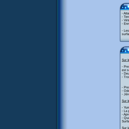
- Att
- Ter
- Vir
- Enn
- Les
surfa
Sur 
- Pre
est s
- Deu
- Tro
- Pre
- Odd
- Jér
Sur l
- Yum
- La 
- Apr
- Qua
Surfa
Sur l