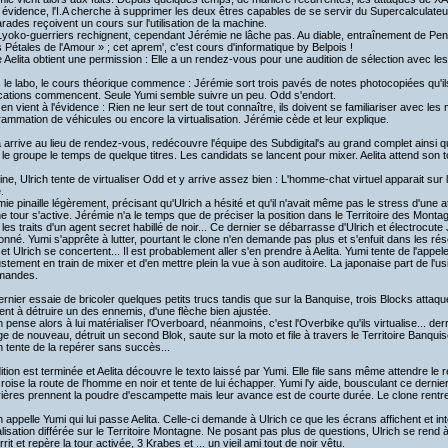
 évidence, l'I.A cherche à supprimer les deux êtres capables de se servir du Supercalculate
ades reçoivent un cours sur l'utilisation de la machine.
yoko-guerriers rechignent, cependant Jérémie ne lâche pas. Au diable, entraînement de Pent
 Pétales de l'Amour » ; cet aprem', c'est cours d'informatique by Belpois !
 Aelita obtient une permission : Elle a un rendez-vous pour une audition de sélection avec les 
le labo, le cours théorique commence : Jérémie sort trois pavés de notes photocopiées qu'il
ications commencent. Seule Yumi semble suivre un peu. Odd s'endort.
en vient à l'évidence : Rien ne leur sert de tout connaître, ils doivent se familiariser avec
ammation de véhicules ou encore la virtualisation. Jérémie cède et leur explique.
a arrive au lieu de rendez-vous, redécouvre l'équipe des Subdigital's au grand complet ainsi
le groupe le temps de quelque titres. Les candidats se lancent pour mixer. Aelita attend son to
sine, Ulrich tente de virtualiser Odd et y arrive assez bien : L'homme-chat virtuel apparait sur
.
ie pinaille légèrement, précisant qu'Ulrich a hésité et qu'il n'avait même pas le stress d'une 
e tour s'active. Jérémie n'a le temps que de préciser la position dans le Territoire des Mont
les traits d'un agent secret habillé de noir... Ce dernier se débarrasse d'Ulrich et électrocute J
onné. Yumi s'apprête à lutter, pourtant le clone n'en demande pas plus et s'enfuit dans les ré
et Ulrich se concertent... Il est probablement aller s'en prendre à Aelita. Yumi tente de l'appel
ustement en train de mixer et d'en mettre plein la vue à son auditoire. La japonaise part de l'us
mandes.
rnier essaie de bricoler quelques petits trucs tandis que sur la Banquise, trois Blocks attaquen
ent à détruire un des ennemis, d'une flèche bien ajustée.
h pense alors à lui matérialiser l'Overboard, néanmoins, c'est l'Overbike qu'ils virtualise... der
e de nouveau, détruit un second Blok, saute sur la moto et file à travers le Territoire Banqu
h tente de la repérer sans succès...
ition est terminée et Aelita découvre le texto laissé par Yumi. Elle file sans même attendre le ré
croise la route de l'homme en noir et tente de lui échapper. Yumi l'y aide, bousculant ce dern
ières prennent la poudre d'escampette mais leur avance est de courte durée. Le clone rentre 
h appelle Yumi qui lui passe Aelita. Celle-ci demande à Ulrich ce que les écrans affichent et 
alisation différée sur le Territoire Montagne. Ne posant pas plus de questions, Ulrich se rend
territ et repère la tour activée, 3 Krabes et ... un vieil ami tout de noir vêtu.