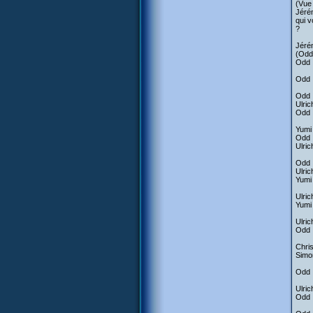
(Vue 
Jérém
qui 
?
Jérém
(Odd 
Odd :
Odd :
Odd :
Ulric
Odd :
Yumi 
Odd :
Ulrich
Odd 
Ulric
Yumi 
Ulric
Yumi 
Ulri
Odd :
Chris
Simon
Odd :
Ulric
Odd :