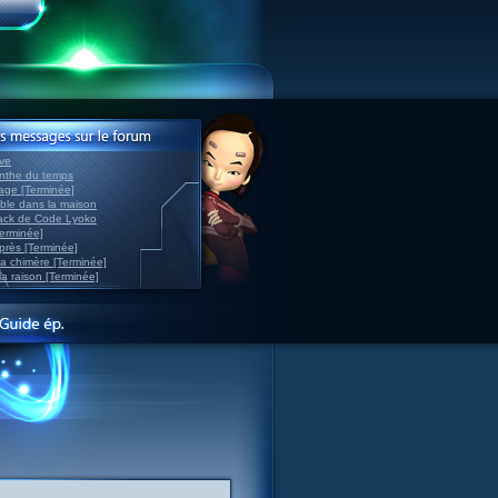
ve
inthe du temps
nage [Terminée]
able dans la maison
back de Code Lyoko
Terminée]
après [Terminée]
sa chimère [Terminée]
la raison [Terminée]