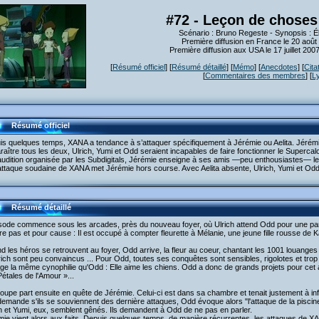
#72 - Leçon de choses
Scénario : Bruno Regeste - Synopsis : Él
Première diffusion en France le 20 août
Première diffusion aux USA le 17 juillet 20
[
Résumé officiel
] [
Résumé détaillé
] [
Mémo
] [
Anecdotes
] [
Cita
[
Commentaires des membres
] [
L
Résumé officiel
s quelques temps, XANA a tendance à s’attaquer spécifiquement à Jérémie ou Aelita. Jérémie s
raître tous les deux, Ulrich, Yumi et Odd seraient incapables de faire fonctionner le Supercal
udition organisée par les Subdigitals, Jérémie enseigne à ses amis —peu enthousiastes— le 
attaque soudaine de XANA met Jérémie hors course. Avec Aelita absente, Ulrich, Yumi et O
Résumé détaillé
isode commence sous les arcades, près du nouveau foyer, où Ulrich attend Odd pour une part
e pas et pour cause : Il est occupé à compter fleurette à Mélanie, une jeune fille rousse de K
 les héros se retrouvent au foyer, Odd arrive, la fleur au coeur, chantant les 1001 louanges 
rich sont peu convaincus ... Pour Odd, toutes ses conquêtes sont sensibles, rigolotes et trop c
ge la même cynophilie qu'Odd : Elle aime les chiens. Odd a donc de grands projets pour cet a
étales de l'Amour »...
oupe part ensuite en quête de Jérémie. Celui-ci est dans sa chambre et tenait justement à info
demande s'ils se souviennent des dernière attaques, Odd évoque alors "l'attaque de la piscine
h et Yumi, eux, semblent gênés. Ils demandent à Odd de ne pas en parler.
ie vient alors aux faits. Depuis quelques temps, de manière récurrentes, les attaques de XAN