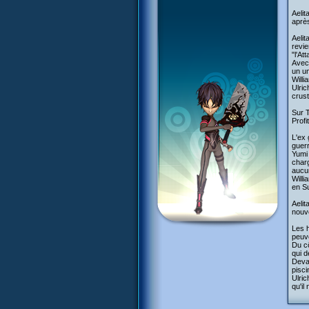
Aelit
après
Aelit
revie
"l'At
Avec 
un un
Willi
Ulric
crust
Sur T
Profi
L'ex 
guerr
Yumi 
charg
aucun
Willi
en Su
Aelit
nouv
Les h
peuve
Du c
qui d
Devan
pisci
Ulric
qu'il