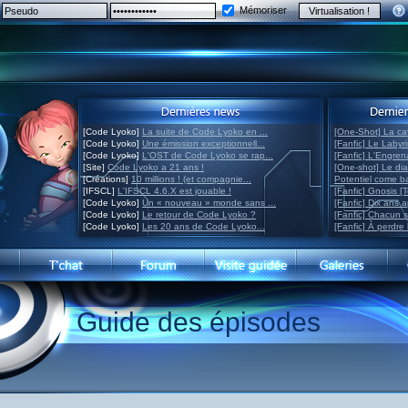
Mémoriser
[Code Lyoko]
La suite de Code Lyoko en ...
[One-Shot] La ca
[Code Lyoko]
Une émission exceptionnell...
[Fanfic] Le Labyr
[Code Lyoko]
L'OST de Code Lyoko se rap...
[Fanfic] L'Engre
[Site]
Code Lyoko a 21 ans !
[One-shot] Le di
[Créations]
10 millions ! (et compagnie...
Potentiel come 
[IFSCL]
L'IFSCL 4.6.X est jouable !
[Fanfic] Gnosis [
[Code Lyoko]
Un « nouveau » monde sans ...
[Fanfic] Dix ans 
[Code Lyoko]
Le retour de Code Lyoko ?
[Fanfic] Chacun 
[Code Lyoko]
Les 20 ans de Code Lyoko...
[Fanfic] À perdre 
Guide des épisodes