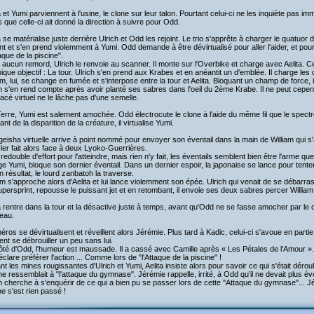
a et Yumi parviennent à l'usine, le clone sur leur talon. Pourtant celui-ci ne les inquiète pas im
 que celle-ci ait donné la direction à suivre pour Odd.
a se matérialise juste derrière Ulrich et Odd les rejoint. Le trio s'apprête à charger le quatuor 
nt et s'en prend violemment à Yumi. Odd demande à être dévirtualisé pour aller l'aider, et pour m
taque de la piscine".
aucun remord, Ulrich le renvoie au scanner. Il monte sur l'Overbike et charge avec Aelita. C
ique objectif : La tour. Ulrich s'en prend aux Krabes et en anéantit un d'emblée. Il charge les
am, lui, se change en fumée et s'interpose entre la tour et Aelita. Bloquant un champ de force, il
h s'en rend compte après avoir planté ses sabres dans l'oeil du 2ème Krabe. Il ne peut cepe
acé virtuel ne le lâche pas d'une semelle.
erre, Yumi est salement amochée. Odd électrocute le clone à l'aide du même fil que le spectre a
tant de la disparition de la créature, il virtualise Yumi.
geisha virtuelle arrive à point nommé pour envoyer son éventail dans la main de William qui s
ier fait alors face à deux Lyoko-Guerrières.
redouble d'effort pour l'atteindre, mais rien n'y fait, les éventails semblent bien être l'arme que
e Yumi, bloque son dernier éventail. Dans un dernier espoir, la japonaise se lance pour tenter 
 résultat, le lourd zanbatoh la traverse.
am s'approche alors d'Aelita et lui lance violemment son épée. Ulrich qui venait de se débarra
persprint, repousse le puissant jet et en retombant, il envoie ses deux sabres percer William, 
a rentre dans la tour et la désactive juste à temps, avant qu'Odd ne se fasse amocher par le
eau.
éros se dévirtualisent et réveillent alors Jérémie. Plus tard à Kadic, celui-ci s'avoue en part
nt se débrouiller un peu sans lui.
ôté d'Odd, l'humeur est maussade. Il a cassé avec Camille après « Les Pétales de l'Amour 
éclare préférer l'action ... Comme lors de "l'Attaque de la piscine" !
t les mines rougissantes d'Ulrich et Yumi, Aelita insiste alors pour savoir ce qui s'était déro
ne ressemblait à "l'attaque du gymnase". Jérémie rappelle, irrité, à Odd qu'il ne devait plus é
h cherche à s'enquérir de ce qui a bien pu se passer lors de cette "Attaque du gymnase"... Jér
 ne s'est rien passé !