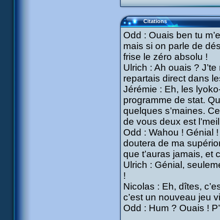
Citations
Odd : Ouais ben tu m’ex
mais si on parle de dé
frise le zéro absolu !
Ulrich : Ah ouais ? J’t
repartais direct dans l
Jérémie : Eh, les lyoko-g
programme de stat. Qu
quelques s’maines. Ce s
de vous deux est l’meill
Odd : Wahou ! Génial !
doutera de ma supériorit
que t’auras jamais, et ce
Ulrich : Génial, seulem
!
Nicolas : Eh, dîtes, c’
c’est un nouveau jeu v
Odd : Hum ? Ouais ! P’ti