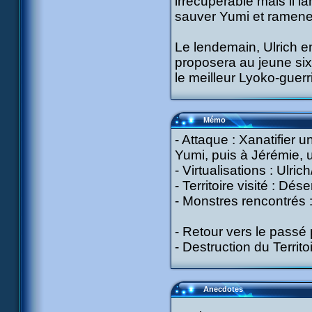
irrécupérable mais il 
sauver Yumi et ramener
Le lendemain, Ulrich 
proposera au jeune six
le meilleur Lyoko-guerri
Mémo
- Attaque : Xanatifier
Yumi, puis à Jérémie, 
- Virtualisations : Ulric
- Territoire visité : Dése
- Monstres rencontrés :
- Retour vers le passé
- Destruction du Territ
Anecdotes