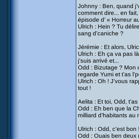
Johnny : Ben, quand j’vo
comment dire... en fait
épisode d’ « Horreur au
Ulrich : Hein ? Tu déli
sang d’caniche ?
Jérémie : Et alors, Ulric
Ulrich : Eh ça va pas là
j’suis arrivé et...
Odd : Bizutage ? Mon œi
regarde Yumi et t’as l’po
Ulrich : Oh ! J’vous ra
tout !
Aelita : Et toi, Odd, t’a
Odd : Eh ben que la Ch
milliard d’habitants au 
Ulrich : Odd, c’est bon
Odd : Ouais ben deux 