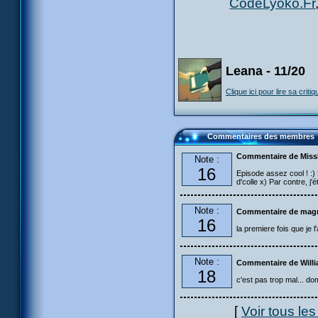
CodeLyoko.Fr
Leana - 11/20
Clique ici pour lire sa critiq
Commentaires des membres
Commentaire de Mis
Note :
16
Episode assez cool ! :) P
d'colle x) Par contre, j'
Note :
Commentaire de magn
16
la premiere fois que je
Note :
Commentaire de Will
18
c'est pas trop mal... dom
[
Voir tous le