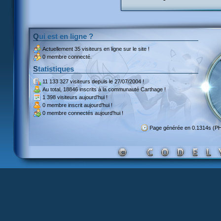
Qui est en ligne ?
Actuellement
35 visiteurs
en ligne sur le site !
0 membre connecté.
Statistiques
11 133 327 visiteurs
depuis le 27/07/2004 !
Au total,
18846 inscrits
à la communauté Carthage !
1 398 visiteurs
aujourd'hui !
0 membre inscrit
aujourd'hui !
0 membre
connectés aujourd'hui !
Page générée en 0.1314s (P