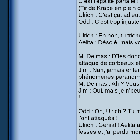
C’est l’égalité parfait
(Tir de Krabe en plein d
Ulrich : C’est ça, adie
Odd : C’est trop injuste.
Ulrich : Eh non, tu trich
Aelita : Désolé, mais v
M. Delmas : Dîtes don
attaque de corbeaux é
Jim : Nan, jamais enten
phénomènes paranormau
M. Delmas : Ah ? Vous 
Jim : Oui, mais je n’pe
!
Odd : Oh, Ulrich ? Tu m
l’ont attaqués !
Ulrich : Génial ! Aelita
fesses et j’ai perdu mo