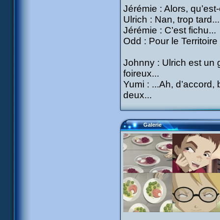
Jérémie : Alors, qu’est
Ulrich : Nan, trop tard...
Jérémie : C’est fichu...
Odd : Pour le Territoire
Johnny : Ulrich est un 
foireux...
Yumi : ...Ah, d’accord, b
deux...
Galerie