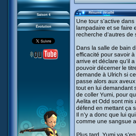
93 Retour
#21 - Faux-semblants
94 Contre-attaque
#22 - Mutinerie
95 Souvenirs
#23 - Le blues de Jérémie
#24 - Paradoxe temporel
Résumé détaillé
Saison 4
#25 - Hécatombe
#26 - Ultime mission
Une tour s’active dans
Évolution
lampadaire et se faire 
recherche d’autres de 
Dans la salle de bain d
efficacité pour savoir à
arrive et déclare qu’il
pouvoir décerner le tit
demande à Ulrich si cel
passe alors aux aveux 
tout en lui demandant s
de coller Yumi, pour qu
Aelita et Odd sont mis
défend en mettant ça 
Il n’y a donc que lui q
comme une sangsue au 
Plus tard, Yumi va s’en