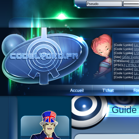
[Code Lyoko]
La 
[Code Lyoko]
Une
[Code Lyoko]
L'O
[Site]
Code Lyoko
[Créations]
10 mil
[IFSCL]
L'IFSCL 4
[Code Lyoko]
Un 
[Code Lyoko]
Le 
[Code Lyoko]
Les
1 Teddygozilla
2 Le voir pour le croire
3 Vacances dans la brume
Guide
4 Carnet de bord
5 Big bogue
6 Cruel dilemme
7 Problème d'image
8 Clap de fin
9 Satellite
10 Créature de rêve
11 Enragés
12 Attaque en piqué