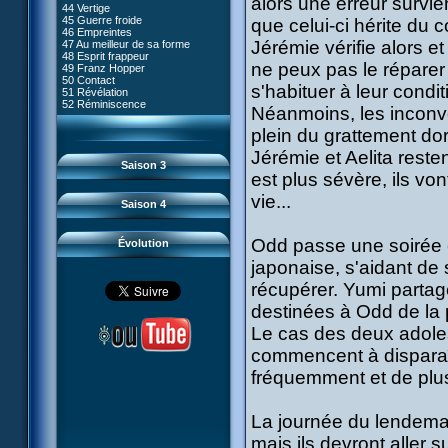
alors une erreur survie
80 Kiwodd
#09 - Comment tromper XANA
44 Vertige
54 Lyoko moins un
81 Oeil pour oeil
#10 - Le réveil du guerrier
45 Guerre froide
que celui-ci hérite du 
55 Raz de marée
82 Mémoire blanche
#11 - Rendez-vous
46 Empreintes
56 Fausse piste
83 Superstition
#12 - Chaos à Kadic
Jérémie vérifie alors e
47 Au meilleur de sa forme
57 Aelita
84 Missile guidé
#13 - Vendredi 13
48 Esprit frappeur
58 Le prétendant
85 La belle de Kadic
#14 - Intrusion
ne peux pas le réparer
49 Franz Hopper
59 Le secret
86 Kiwi superstar
#15 - Les sans-codes
50 Contact
60 Tarentule au plafond
87 Planète bleue
s'habituer à leur condi
#16 - Confusion
51 Révélation
61 Sabotage
88 Cousins ennemis
#17 - Un avenir professionnel
52 Réminiscence
62 Désincarnation
Néanmoins, les inconv
89 Il est sensé d'être insensé
assuré
63 Triple sot
90 Médusée
#18 - Obstination
64 Surmenage
plein du grattement dor
91 Mauvaises ondes
#19 - Le piège
65 Dernier round
92 Sueurs froides
#20 - Espionnage
Jérémie et Aelita resten
93 Retour
#21 - Faux-semblants
Saison 3
94 Contre-attaque
#22 - Mutinerie
est plus sévère, ils vo
95 Souvenirs
#23 - Le blues de Jérémie
#24 - Paradoxe temporel
vie...
Saison 4
#25 - Hécatombe
#26 - Ultime mission
Odd passe une soirée c
Évolution
japonaise, s'aidant de 
récupérer. Yumi partage 
destinées à Odd de la pa
Le cas des deux adole
commencent à disparaît
fréquemment et de plu
La journée du lendemai
mais ils devront aller 