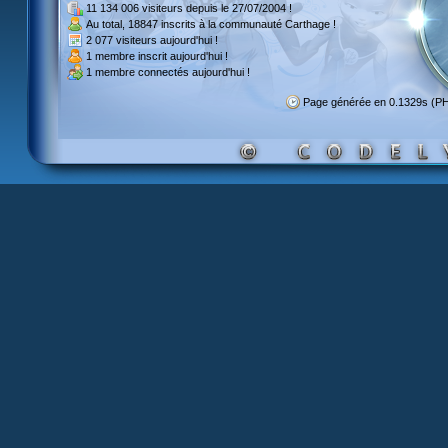
11 134 006 visiteurs
depuis le 27/07/2004 !
Au total,
18847 inscrits
à la communauté Carthage !
2 077 visiteurs
aujourd'hui !
1 membre inscrit
aujourd'hui !
1 membre
connectés aujourd'hui !
Page générée en 0.1329s (P