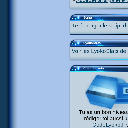
>
Accéder à la galerie 
Script
Télécharger le script d
LyokoStats
Voir les LyokoStats de 
Communauté
Tu as un bon niveau
rédiger toi aussi 
CodeLyoko.Fr