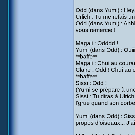
Odd (dans Yumi) : Hey, s
Urlich : Tu me refais u
Odd (dans Yumi) : Ahh
vous remercie !
Magali : Odddd !
Yumi (dans Odd) : Ouii
**baffe**
Magali : Chui au courant
Claire : Odd ! Chui au 
**baffe**
Sissi : Odd !
(Yumi se prépare à une 
Sissi : Tu diras à Ulri
l'grue quand son corbea
Yumi (dans Odd) : Siss
propos d'oiseaux... J'a