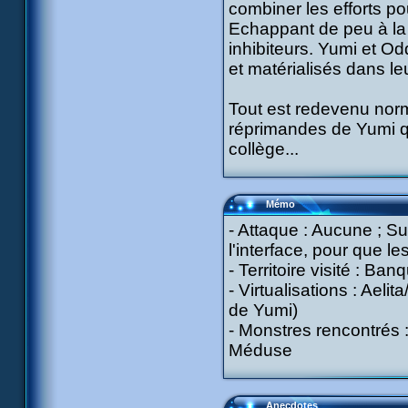
combiner les efforts po
Echappant de peu à la M
inhibiteurs. Yumi et Od
et matérialisés dans leu
Tout est redevenu norm
réprimandes de Yumi qu
collège...
Mémo
- Attaque : Aucune ; Su
l'interface, pour que l
- Territoire visité : Ban
- Virtualisations : Ael
de Yumi)
- Monstres rencontrés :
Méduse
Anecdotes