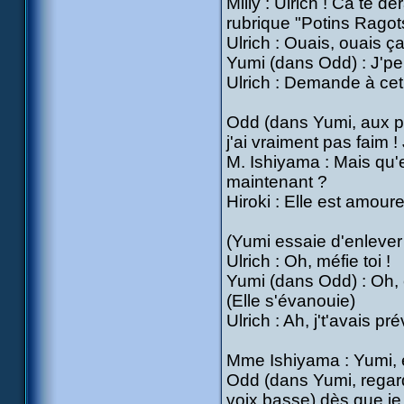
Milly : Ulrich ! Ca te 
rubrique "Potins Ragot
Ulrich : Ouais, ouais ç
Yumi (dans Odd) : J'peu
Ulrich : Demande à cet a
Odd (dans Yumi, aux pa
j'ai vraiment pas faim 
M. Ishiyama : Mais qu'es
maintenant ?
Hiroki : Elle est amour
(Yumi essaie d'enlever
Ulrich : Oh, méfie toi !
Yumi (dans Odd) : Oh, ç
(Elle s'évanouie)
Ulrich : Ah, j't'avais p
Mme Ishiyama : Yumi, e
Odd (dans Yumi, regarda
voix basse) dès que je 