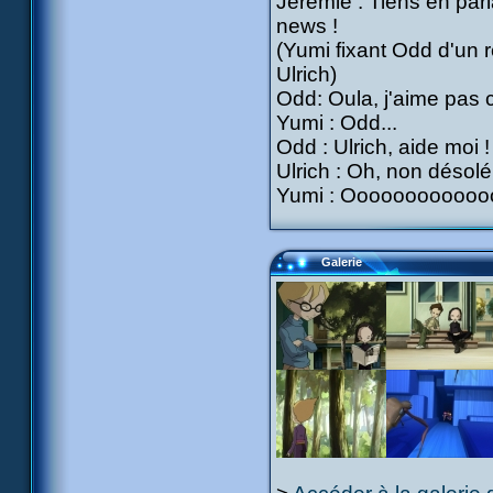
Jérémie : Tiens en parl
news !
(Yumi fixant Odd d'un r
Ulrich)
Odd: Oula, j'aime pas c
Yumi : Odd...
Odd : Ulrich, aide moi !
Ulrich : Oh, non désolé
Yumi : Ooooooooooo
Galerie