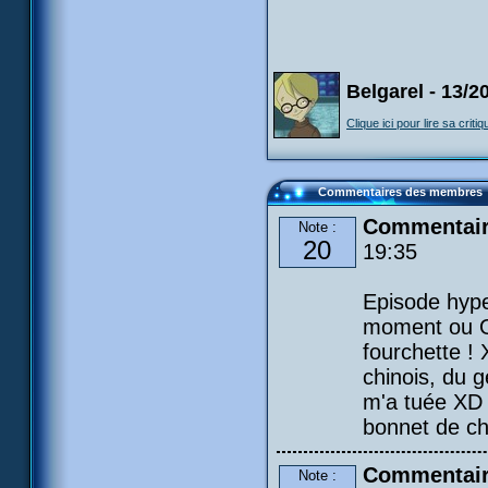
Belgarel - 13/2
Clique ici pour lire sa critiq
Commentaires des membres
Commentair
Note :
20
19:35
Episode hyper
moment ou O
fourchette ! 
chinois, du g
m'a tuée XD :
bonnet de cha
Commentair
Note :