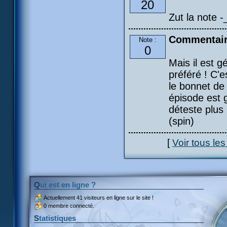
20
Zut la note -_
Commentair
Note :
0
Mais il est g
préféré ! C'
le bonnet de 
épisode est 
déteste plus
(spin)
[
Voir tous le
Qui est en ligne ?
Actuellement
41 visiteurs
en ligne sur le site !
0 membre connecté.
Statistiques