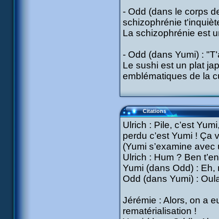
- Odd (dans le corps de
schizophrénie t'inquièt
La schizophrénie est un
- Odd (dans Yumi) : "T'
Le sushi est un plat ja
emblématiques de la cu
Citations
Ulrich : Pile, c’est Yumi
perdu c’est Yumi ! Ça v
(Yumi s’examine avec u
Ulrich : Hum ? Ben t’en
Yumi (dans Odd) : Eh, m
Odd (dans Yumi) : Oula 
Jérémie : Alors, on a 
rematérialisation !