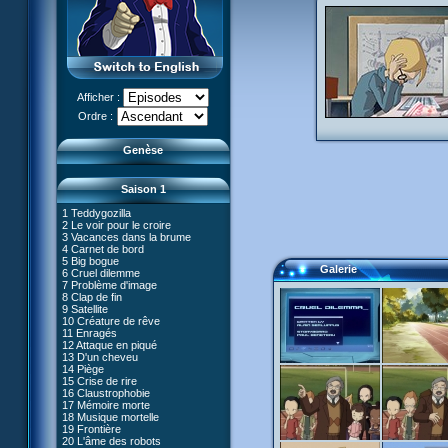
Afficher :
Le réveil de XANA (Partie 1)
Ordre :
Le réveil de XANA (Partie 2)
Genèse
Saison 1
1 Teddygozilla
2 Le voir pour le croire
3 Vacances dans la brume
4 Carnet de bord
27 Nouvelle donne
5 Big bogue
28 Terre inconnue
Galerie
6 Cruel dilemme
29 Exploration
66 Renaissance
7 Problème d'image
30 Un grand jour
67 Mauvaise réplique
8 Clap de fin
31 Mister Pück
68 Première partie
9 Satellite
32 Saint Valentin
69 Double foyer
10 Créature de rêve
33 Mix final
70 Skidbladnir
11 Enragés
34 Chaînon manquant
71 Premier voyage
12 Attaque en piqué
35 Les jeux sont faits
72 Leçon de choses
13 D'un cheveu
#01 - XANA 2.0
36 Marabounta
73 Réplika
14 Piège
#02 - Cortex
37 Intérêt commun
74 Je préfère ne pas en parler !
15 Crise de rire
#03 - Spectromania
38 Tentation
75 Corps céleste
16 Claustrophobie
#04 - Madame Einstein
39 Mauvaise conduite
76 Le lac
17 Mémoire morte
#05 - Rivalité
40 Contagion
77 Torpilles virtuelles
18 Musique mortelle
#06 - Soupçons
41 Ultimatum
78 Expérience
19 Frontière
#07 - Compte-à-rebours
42 Désordre
79 Arachnophobie
20 L'âme des robots
#08 - Virus
43 Mon meilleur ennemi
53 Droit au coeur