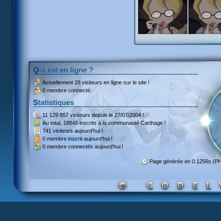
Qui est en ligne ?
Actuellement
28 visiteurs
en ligne sur le site !
0 membre connecté.
Statistiques
11 129 857 visiteurs
depuis le 27/07/2004 !
Au total,
18845 inscrits
à la communauté Carthage !
741 visiteurs
aujourd'hui !
0 membre inscrit
aujourd'hui !
0 membre
connectés aujourd'hui !
Page générée en 0.1256s (P