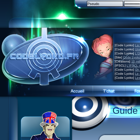
[Code Lyoko]
La 
[Code Lyoko]
Une
[Code Lyoko]
L'O
[Site]
Code Lyoko
[Créations]
10 mil
[IFSCL]
L'IFSCL 4
[Code Lyoko]
Un 
[Code Lyoko]
Le 
[Code Lyoko]
Les
Guide