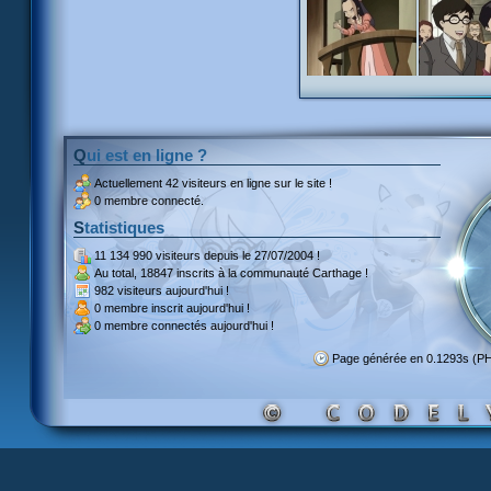
Qui est en ligne ?
Actuellement
42 visiteurs
en ligne sur le site !
0 membre connecté.
Statistiques
11 134 990 visiteurs
depuis le 27/07/2004 !
Au total,
18847 inscrits
à la communauté Carthage !
982 visiteurs
aujourd'hui !
0 membre inscrit
aujourd'hui !
0 membre
connectés aujourd'hui !
Page générée en 0.1293s (P