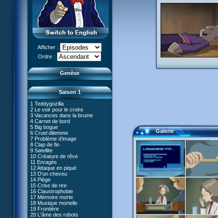
Afficher :
Le réveil de XANA (Partie 1)
Ordre :
Le réveil de XANA (Partie 2)
Genèse
Saison 1
1 Teddygozilla
2 Le voir pour le croire
3 Vacances dans la brume
4 Carnet de bord
27 Nouvelle donne
5 Big bogue
28 Terre inconnue
Galerie
6 Cruel dilemme
29 Exploration
66 Renaissance
7 Problème d'image
30 Un grand jour
67 Mauvaise réplique
8 Clap de fin
31 Mister Pück
68 Première partie
9 Satellite
32 Saint Valentin
69 Double foyer
10 Créature de rêve
33 Mix final
70 Skidbladnir
11 Enragés
34 Chaînon manquant
71 Premier voyage
12 Attaque en piqué
35 Les jeux sont faits
72 Leçon de choses
13 D'un cheveu
#01 - XANA 2.0
36 Marabounta
73 Réplika
14 Piège
#02 - Cortex
37 Intérêt commun
74 Je préfère ne pas en parler !
15 Crise de rire
#03 - Spectromania
38 Tentation
75 Corps céleste
16 Claustrophobie
#04 - Madame Einstein
39 Mauvaise conduite
76 Le lac
17 Mémoire morte
#05 - Rivalité
40 Contagion
77 Torpilles virtuelles
18 Musique mortelle
#06 - Soupçons
41 Ultimatum
78 Expérience
19 Frontière
#07 - Compte-à-rebours
42 Désordre
79 Arachnophobie
20 L'âme des robots
#08 - Virus
43 Mon meilleur ennemi
53 Droit au coeur