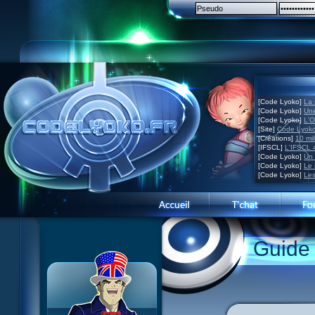
[Code Lyoko]
La 
[Code Lyoko]
Une
[Code Lyoko]
L'O
[Site]
Code Lyoko
[Créations]
10 mil
[IFSCL]
L'IFSCL 4
[Code Lyoko]
Un 
[Code Lyoko]
Le 
[Code Lyoko]
Les
Guide